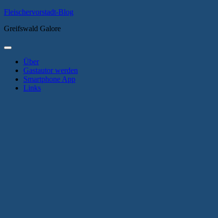
Zum
Fleischervorstadt-Blog
Inhalt
Greifswald Galore
springen
Primäres
Menü
Über
Gastautor werden
Smartphone App
Links