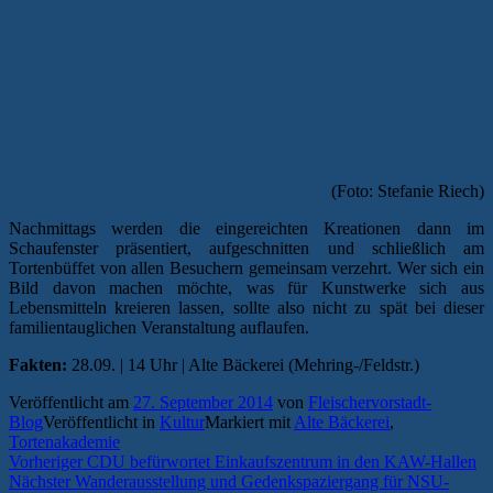
(Foto: Stefanie Riech)
Nachmittags werden die eingereichten Kreationen dann im
Schaufenster präsentiert, aufgeschnitten und schließlich am
Tortenbüffet von allen Besuchern gemeinsam verzehrt. Wer sich ein
Bild davon machen möchte, was für Kunstwerke sich aus
Lebensmitteln kreieren lassen, sollte also nicht zu spät bei dieser
familientauglichen Veranstaltung auflaufen.
Fakten:
28.09. | 14 Uhr | Alte Bäckerei (Mehring-/Feldstr.)
Veröffentlicht am
27. September 2014
von
Fleischervorstadt-
Blog
Veröffentlicht in
Kultur
Markiert mit
Alte Bäckerei
,
Tortenakademie
Beitragsnavigation
Vorheriger
Vorheriger
CDU befürwortet Einkaufszentrum in den KAW-Hallen
Nächster
Beitrag:
Nächster
Wanderausstellung und Gedenkspaziergang für NSU-