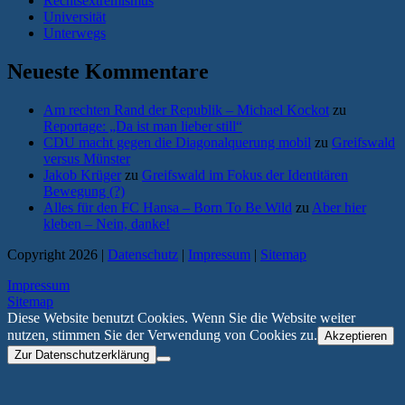
Rechtsextremismus
Universität
Unterwegs
Neueste Kommentare
Am rechten Rand der Republik – Michael Kockot
zu
Reportage: „Da ist man lieber still“
CDU macht gegen die Diagonalquerung mobil
zu
Greifswald
versus Münster
Jakob Krüger
zu
Greifswald im Fokus der Identitären
Bewegung (?)
Alles für den FC Hansa – Born To Be Wild
zu
Aber hier
kleben – Nein, danke!
Copyright 2026 |
Datenschutz
|
Impressum
|
Sitemap
Impressum
Sitemap
Diese Website benutzt Cookies. Wenn Sie die Website weiter
nutzen, stimmen Sie der Verwendung von Cookies zu.
Akzeptieren
Zur Datenschutzerklärung