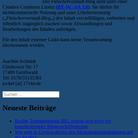
Der Fleischervorstadt-Blog steht unter einer
Creative Commons Lizenz (
BY-NC-SA 3.0
). Sie dürfen für
nichtkommerzielle Nutzung und unter Urhebernennung
(„
Fleischervorstadt-Blog
„) den Inhalt vervielfältigen, verbreiten und
öffentlich zugänglich machen sowie Abwandlungen und
Bearbeitungen des Inhaltes anfertigen.
Für den Inhalt externer Links kann keine Verantwortung
übernommen werden.
Joachim Schmidt
Gützkower Str. 17
17489 Greifswald
Tel: 0176/55135301
jockel [at] 17vier.de
Suchen
nach:
Neueste Beiträge
Rechte Trümmertruppe IBG zerlegt sich noch vor
konstituierender Bürgerschaftssitzung
Wer geht in Greifswald bei den Montagsdemonstrationen auf
die Straße?