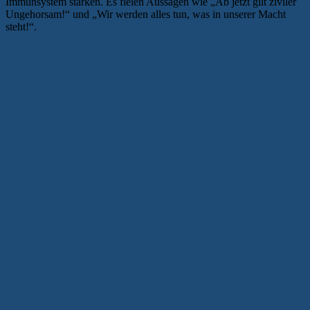
Immunsystem stärken. Es fielen Aussagen wie „Ab jetzt gilt ziviler
Ungehorsam!“ und „Wir werden alles tun, was in unserer Macht
steht!“.