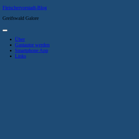
Zum
Fleischervorstadt-Blog
Inhalt
Greifswald Galore
springen
Primäres
Menü
Über
Gastautor werden
Smartphone App
Links