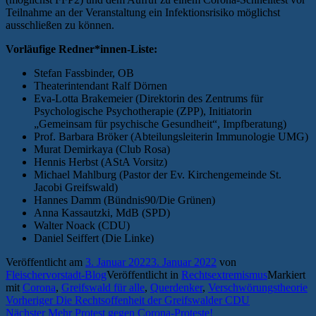
Teilnahme an der Veranstaltung ein Infektionsrisiko möglichst
ausschließen zu können.
Vorläufige Redner*innen-Liste:
Stefan Fassbinder, OB
Theaterintendant Ralf Dörnen
Eva-Lotta Brakemeier (Direktorin des Zentrums für
Psychologische Psychotherapie (ZPP), Initiatorin
„Gemeinsam für psychische Gesundheit“, Impfberatung)
Prof. Barbara Bröker (Abteilungsleiterin Immunologie UMG)
Murat Demirkaya (Club Rosa)
Hennis Herbst (AStA Vorsitz)
Michael Mahlburg (Pastor der Ev. Kirchengemeinde St.
Jacobi Greifswald)
Hannes Damm (Bündnis90/Die Grünen)
Anna Kassautzki, MdB (SPD)
Walter Noack (CDU)
Daniel Seiffert (Die Linke)
Veröffentlicht am
3. Januar 2022
3. Januar 2022
von
Fleischervorstadt-Blog
Veröffentlicht in
Rechtsextremismus
Markiert
mit
Corona
,
Greifswald für alle
,
Querdenker
,
Verschwörungstheorie
Beitragsnavigation
Vorheriger
Vorheriger
Die Rechtsoffenheit der Greifswalder CDU
Nächster
Beitrag:
Nächster
Mehr Protest gegen Corona-Proteste!