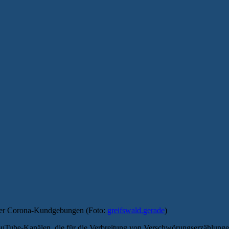
lder Corona-Kundgebungen (Foto:
greifswald.gerade
)
YouTube-Kanälen, die für die Verbreitung von Verschwörungserzählung