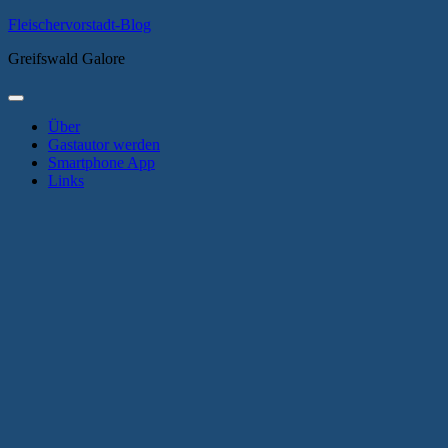
Zum
Fleischervorstadt-Blog
Inhalt
Greifswald Galore
springen
Primäres
Menü
Über
Gastautor werden
Smartphone App
Links