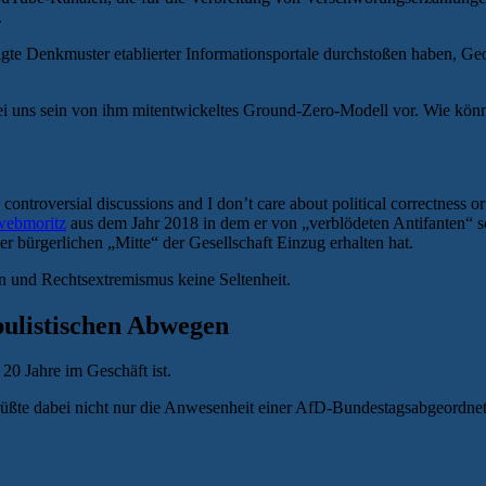
.
igte Denkmuster etablierter Informationsportale durchstoßen haben, Geop
bei uns sein von ihm mitentwickeltes Ground-Zero-Modell vor. Wie kön
controversial discussions and I don’t care about political correctness or
webmoritz
aus dem Jahr 2018 in dem er von „verblödeten Antifanten“ sc
er bürgerlichen „Mitte“ der Gesellschaft Einzug erhalten hat.
n und Rechtsextremismus keine Seltenheit.
ulistischen Abwegen
20 Jahre im Geschäft ist.
grüßte dabei nicht nur die Anwesenheit einer AfD-Bundestagsabgeordnete