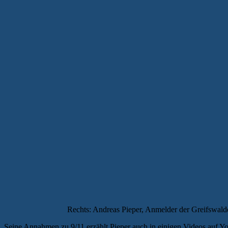
Rechts: Andreas Pieper, Anmelder der Greifswa
Seine Annahmen zu 9/11 erzählt Pieper auch in einigen Videos auf 