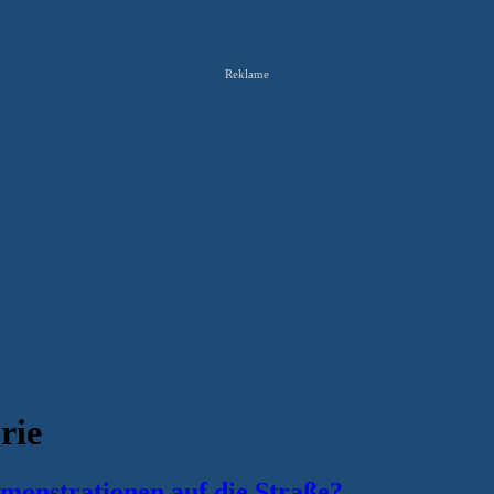
Reklame
rie
monstrationen auf die Straße?