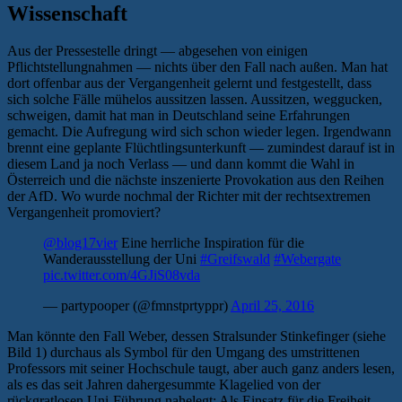
Wissenschaft
Aus der Pressestelle dringt — abgesehen von einigen
Pflichtstellungnahmen — nichts über den Fall nach außen. Man hat
dort offenbar aus der Vergangenheit gelernt und festgestellt, dass
sich solche Fälle mühelos aussitzen lassen. Aussitzen, weggucken,
schweigen, damit hat man in Deutschland seine Erfahrungen
gemacht. Die Aufregung wird sich schon wieder legen. Irgendwann
brennt eine geplante Flüchtlingsunterkunft — zumindest darauf ist in
diesem Land ja noch Verlass — und dann kommt die Wahl in
Österreich und die nächste inszenierte Provokation aus den Reihen
der AfD. Wo wurde nochmal der Richter mit der rechtsextremen
Vergangenheit promoviert?
@blog17vier
Eine herrliche Inspiration für die
Wanderausstellung der Uni
#Greifswald
#Webergate
pic.twitter.com/4GJiS08vda
— partypooper (@fmnstprtyppr)
April 25, 2016
Man könnte den Fall Weber, dessen Stralsunder Stinkefinger (siehe
Bild 1) durchaus als Symbol für den Umgang des umstrittenen
Professors mit seiner Hochschule taugt, aber auch ganz anders lesen,
als es das seit Jahren dahergesummte Klagelied von der
rückgratlosen Uni-Führung nahelegt: Als Einsatz für die Freiheit