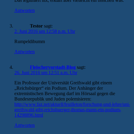
Das legitmiert nix, erklärt aber vielleicht ein bisschen was.
Antworten
Testor
sagt:
2. Juni 2016 um 12:58 p.m. Uhr
Rumpeldibumm
Antworten
Fleischervorstadt-Blog
sagt:
26. Juni 2016 um 12:51 a.m. Uhr
Ein Professor der Universität Greifswald gibt einem
„Reichsbürger“ ein Podium. Der Anhänger der
extremistischen Bewegung darf im Hörsaal gegen die
Bundesrepublik und Juden polemisieren:
http://www.faz.net/aktuell/feuilleton/forschung-und-lehre/uni-
greifswald-gibt-reichsbuerger-thomas-mann-ein-podium-
14298896.html
Antworten