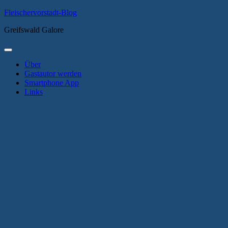
Zum
Fleischervorstadt-Blog
Inhalt
Greifswald Galore
springen
Primäres
Menü
Über
Gastautor werden
Smartphone App
Links