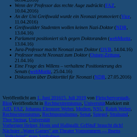
Wenn der Professor das rechte Auge zudrückt
(
FAZ
,
10.04.2016)
An der Uni Greifswald wurde ein Neonazi promoviert
(
Vice
,
11.04.2016)
Greifswalder Studenten wollen keinen Nazi-Doktor
(
NDR
,
13.04.16)
Parlament positioniert sich gegen Doktoranden
(
webMoritz
,
13.04.16)
Jura-Professor macht Neonazi zum Doktor
(
OVB
, 14.04.16)
Professor macht Neonazi zum Doktor
(
Ostsee-Zeitung
,
21.04.16)
Eine Frage des Willens – verhaltene Positionierung des
Senats
(
webMoritz
, 25.04.16)
Diskussion über Doktortitel für Neonazi
(
NDR
, 27.05.2016)
Veröffentlicht am
1. Juni 2016
15. Juli 2019
von
Fleischervorstadt-
Blog
Veröffentlicht in
Rechtsextremismus
,
Universität
Markiert mit
AfD
,
FAZ
,
Johanna Eleonore Weber
,
Medien
,
NSU
,
Ralph Weber
,
Rechtsextremismus
,
Rechtspopulismus
,
Senat
,
Spiegel
,
Stralsund
,
Thor Steinar
,
Universität
Beitragsnavigation
Vorheriger
Vorheriger
Helper, Hosts und Halligalli: GrIStuF braucht dich!
Nächster
Beitrag:
Nächster
„Water Games“ am Theater Vorpommern — Ibsens
Beitrag:
„Volksfeind“ goes Simbabwe