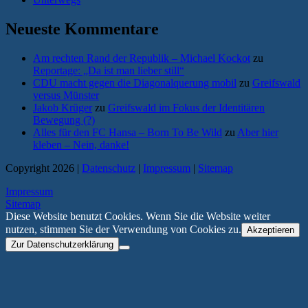
Neueste Kommentare
Am rechten Rand der Republik – Michael Kockot
zu
Reportage: „Da ist man lieber still“
CDU macht gegen die Diagonalquerung mobil
zu
Greifswald
versus Münster
Jakob Krüger
zu
Greifswald im Fokus der Identitären
Bewegung (?)
Alles für den FC Hansa – Born To Be Wild
zu
Aber hier
kleben – Nein, danke!
Copyright 2026 |
Datenschutz
|
Impressum
|
Sitemap
Impressum
Sitemap
Diese Website benutzt Cookies. Wenn Sie die Website weiter
nutzen, stimmen Sie der Verwendung von Cookies zu.
Akzeptieren
Zur Datenschutzerklärung