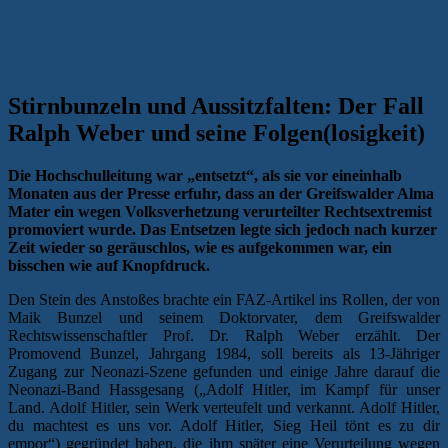
Stirnbunzeln und Aussitzfalten: Der Fall
Ralph Weber und seine Folgen(losigkeit)
Die Hochschulleitung war „entsetzt“, als sie vor eineinhalb
Monaten aus der Presse erfuhr, dass an der Greifswalder Alma
Mater ein wegen Volksverhetzung verurteilter Rechtsextremist
promoviert wurde. Das Entsetzen legte sich jedoch nach kurzer
Zeit wieder so geräuschlos, wie es aufgekommen war, ein
bisschen wie auf Knopfdruck.
Den Stein des Anstoßes brachte ein FAZ-Artikel ins Rollen, der von
Maik Bunzel und seinem Doktorvater, dem Greifswalder
Rechtswissenschaftler Prof. Dr. Ralph Weber erzählt. Der
Promovend Bunzel, Jahrgang 1984, soll bereits als 13-Jähriger
Zugang zur Neonazi-Szene gefunden und einige Jahre darauf die
Neonazi-Band Hassgesang („Adolf Hitler, im Kampf für unser
Land. Adolf Hitler, sein Werk verteufelt und verkannt. Adolf Hitler,
du machtest es uns vor. Adolf Hitler, Sieg Heil tönt es zu dir
empor“) gegründet haben, die ihm später eine Verurteilung wegen