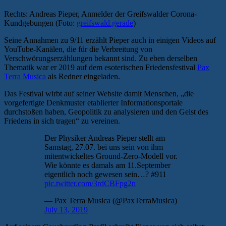
Rechts: Andreas Pieper, Anmelder der Greifswalder Corona-
Kundgebungen (Foto:
greifswald.gerade
)
Seine Annahmen zu 9/11 erzählt Pieper auch in einigen Videos auf
YouTube-Kanälen, die für die Verbreitung von
Verschwörungserzählungen bekannt sind. Zu eben derselben
Thematik war er 2019 auf dem esoterischen Friedensfestival
Pax
Terra Musica
als Redner eingeladen.
Das Festival wirbt auf seiner Website damit Menschen, „die
vorgefertigte Denkmuster etablierter Informationsportale
durchstoßen haben, Geopolitik zu analysieren und den Geist des
Friedens in sich tragen“ zu vereinen.
Der Physiker Andreas Pieper stellt am
Samstag, 27.07. bei uns sein von ihm
mitentwickeltes Ground-Zero-Modell vor.
Wie könnte es damals am 11.September
eigentlich noch gewesen sein…? #911
pic.twitter.com/3rdCBFpg2n
— Pax Terra Musica (@PaxTerraMusica)
July 13, 2019