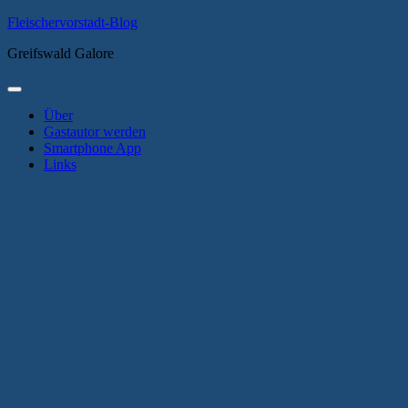
Zum
Fleischervorstadt-Blog
Inhalt
Greifswald Galore
springen
Primäres
Menü
Über
Gastautor werden
Smartphone App
Links