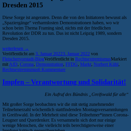
Dresden 2015
Diese Sorge ist angeraten. Denn die von den Initiatoren bewusst als
„Spaziergänge“ verharmlosten Demonstrationen haben, wo wir
schon beim Thema Framing sind, nichts mit der friedlichen
Revolution der DDR zu tun. Das ist nicht Leipzig 1989, sondern
Dresden 2015.
„Mehr
weiterlesen
→
Protest
Veröffentlicht am
3. Januar 2022
3. Januar 2022
von
gegen
Fleischervorstadt-Blog
Veröffentlicht in
Rechtsextremismus
Markiert
Corona-
mit
AfD
,
Corona
,
Demonstration
,
FFDG
,
Markt
,
Norbert Kühl
,
Proteste!“
Rechtsextremismus
6 Kommentare
Impfen – Verantwortung und Solidarität!
Ein Aufruf des Bündnis „Greifswald für alle“
Mit großer Sorge beobachten wir die mit stetig zunehmender
Teilnehmerzahl wöchentlich stattfindenden Montagsversammlungen
in Greifswald. In der Mehrheit sind diese Teilnehmer*innen Corona-
Leugner und Querdenker. Es versammeln sich dort nur einige
wenige Menschen, die vielleicht teils berechtigterweise einer
Impfung kritisch gegenüberstehen.