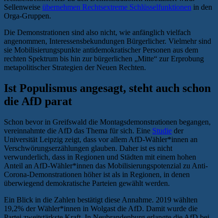
Sellenweise
übernehmen Rechtsextreme Schlüsselfunktionen
in den
Orga-Gruppen.
Die Demonstrationen sind also nicht, wie anfänglich vielfach
angenommen, Interessensbekundungen Bürgerlicher. Vielmehr sind
sie Mobilisierungspunkte antidemokratischer Personen aus dem
rechten Spektrum bis hin zur bürgerlichen „Mitte“ zur Erprobung
metapolitischer Strategien der Neuen Rechten.
Ist Populismus angesagt, steht auch schon
die AfD parat
Schon bevor in Greifswald die Montagsdemonstrationen begangen,
vereinnahmte die AfD das Thema für sich. Eine
Studie
der
Universität Leipzig zeigt, dass vor allem AfD-Wähler*innen an
Verschwörungserzählungen glauben. Daher ist es nicht
verwunderlich, dass in Regionen und Städten mit einem hohen
Anteil an AfD-Wähler*innen das Mobilisierungspotenzial zu Anti-
Corona-Demonstrationen höher ist als in Regionen, in denen
überwiegend demokratische Parteien gewählt werden.
Ein Blick in die Zahlen bestätigt diese Annahme. 2019 wählten
19,2% der Wähler*innen in Wolgast die AfD. Damit wurde die
Partei zweitstärkste Kraft. In Neubrandenburg erlangte die AfD bei