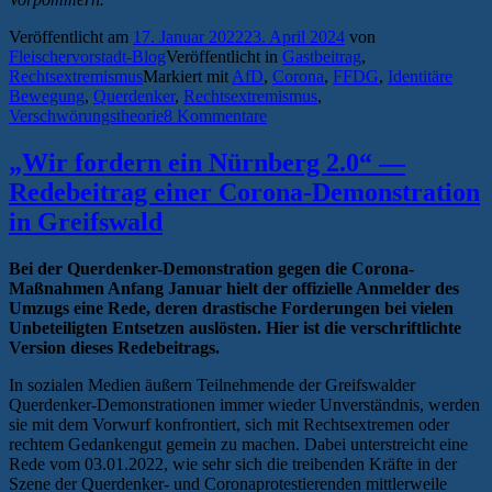
Veröffentlicht am
17. Januar 2022
23. April 2024
von
Fleischervorstadt-Blog
Veröffentlicht in
Gastbeitrag
,
Rechtsextremismus
Markiert mit
AfD
,
Corona
,
FFDG
,
Identitäre
Bewegung
,
Querdenker
,
Rechtsextremismus
,
Verschwörungstheorie
8 Kommentare
„Wir fordern ein Nürnberg 2.0“ —
Redebeitrag einer Corona-Demonstration
in Greifswald
Bei der Querdenker-Demonstration gegen die Corona-
Maßnahmen Anfang Januar hielt der offizielle Anmelder des
Umzugs eine Rede, deren drastische Forderungen bei vielen
Unbeteiligten Entsetzen auslösten. Hier ist die verschriftlichte
Version dieses Redebeitrags.
In sozialen Medien äußern Teilnehmende der Greifswalder
Querdenker-Demonstrationen immer wieder Unverständnis, werden
sie mit dem Vorwurf konfrontiert, sich mit Rechtsextremen oder
rechtem Gedankengut gemein zu machen. Dabei unterstreicht eine
Rede vom 03.01.2022, wie sehr sich die treibenden Kräfte in der
Szene der Querdenker- und Coronaprotestierenden mittlerweile