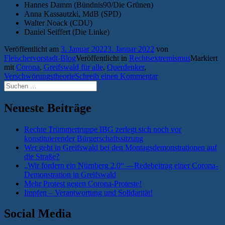
Hannes Damm (Bündnis90/Die Grünen)
Anna Kassautzki, MdB (SPD)
Walter Noack (CDU)
Daniel Seiffert (Die Linke)
Veröffentlicht am
3. Januar 2022
3. Januar 2022
von
Fleischervorstadt-Blog
Veröffentlicht in
Rechtsextremismus
Markiert
mit
Corona
,
Greifswald für alle
,
Querdenker
,
Verschwörungstheorie
Schreib einen Kommentar
Suchen
nach:
Neueste Beiträge
Rechte Trümmertruppe IBG zerlegt sich noch vor
konstituierender Bürgerschaftssitzung
Wer geht in Greifswald bei den Montagsdemonstrationen auf
die Straße?
„Wir fordern ein Nürnberg 2.0“ —Redebeitrag einer Corona-
Demonstration in Greifswald
Mehr Protest gegen Corona-Proteste!
Impfen – Verantwortung und Solidarität!
Social Media