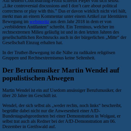
Auf seinem Couchsurfing-Profil schreibt Pieper von sich selbst:
„Like controversial discussions and I don’t care about political
correctness or play with this.” Das er davon wirklich nicht viel hält,
merkt man an einem Kommentar unter einem Artikel zur Identitären
Bewegung im
webmoritz
aus dem Jahr 2018 in dem er von
„verblödeten Antifanten“ schreibt. Ein Terminus, welcher im
rechtsextremen Milieu geläufig ist und in den letzten Jahren des
gesellschaftlichen Rechtsrucks auch in der bürgerlichen „Mitte“ der
Gesellschaft Einzug erhalten hat.
In der Truther-Bewegung ist die Nähe zu radikalen religiösen
Gruppen und Rechtsextremismus keine Seltenheit.
Der Berufsmusiker Martin Wendel auf
populistischen Abwegen
Martin Wendel ist ein auf Usedom ansässiger Berufsmusiker, der
über 20 Jahre im Geschäft ist.
Wendel, der sich selbst als „weder rechts, noch links“ beschreibt,
begrüßte dabei nicht nur die Anwesenheit einer AfD-
Bundestagsabgeordneten bei einer Demonstration in Wolgast, er
selbst trat auch als Redner bei der AfD-Demonstration am 06.
Dezember in Greifswald auf.