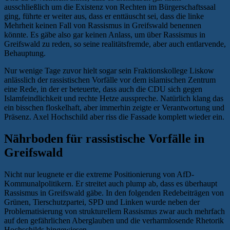
ausschließlich um die Existenz von Rechten im Bürgerschaftssaal
ging, führte er weiter aus, dass er enttäuscht sei, dass die linke
Mehrheit keinen Fall von Rassismus in Greifswald benennen
könnte. Es gäbe also gar keinen Anlass, um über Rassismus in
Greifswald zu reden, so seine realitätsfremde, aber auch entlarvende,
Behauptung.
Nur wenige Tage zuvor hielt sogar sein Fraktionskollege Liskow
anlässlich der rassistischen Vorfälle vor dem islamischen Zentrum
eine Rede, in der er beteuerte, dass auch die CDU sich gegen
Islamfeindlichkeit und rechte Hetze ausspreche. Natürlich klang das
ein bisschen floskelhaft, aber immerhin zeigte er Verantwortung und
Präsenz. Axel Hochschild aber riss die Fassade komplett wieder ein.
Nährboden für rassistische Vorfälle in
Greifswald
Nicht nur leugnete er die extreme Positionierung von AfD-
Kommunalpolitikern. Er streitet auch plump ab, dass es überhaupt
Rassismus in Greifswald gäbe. In den folgenden Redebeiträgen von
Grünen, Tierschutzpartei, SPD und Linken wurde neben der
Problematisierung von strukturellem Rassismus zwar auch mehrfach
auf den gefährlichen Aberglauben und die verharmlosende Rhetorik
Hochschilds hingewiesen.