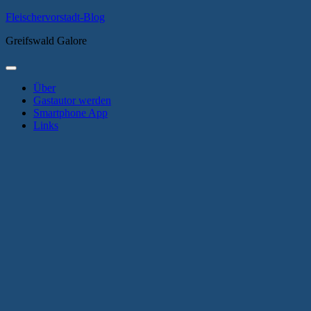
Zum
Fleischervorstadt-Blog
Inhalt
Greifswald Galore
springen
Primäres
Menü
Über
Gastautor werden
Smartphone App
Links