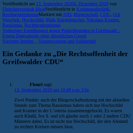
Veröffentlicht am
13. September 2020
4. Dezember 2020
von
Fleischervorstadt-Blog
Veröffentlicht in
Kommunalpolitik
,
Rechtsextremismus
Markiert mit
AfD
,
Bürgerschaft
,
CDU
,
Grit
Wuschek
,
Hochschild
,
Maik Spiegelmacher
,
Nikolaus Kramer
,
Rassismus
,
Rechtsextremismus
Beitragsnavigation
Vorheriger
Vorheriger
Ermittlungen gegen Polizeibeamten in Greifswald –
Beitrag:
Erneut Datenabrufe ohne dienstlichen Grund
Nächster
Nächster
Impfen – Verantwortung und Solidarität!
Beitrag:
Ein Gedanke zu „
Die Rechtsoffenheit der
Greifswalder CDU
“
Fbmri
sagt:
13. September 2020 um 10:49 p.m. Uhr
Zwei Punkte: nach der Bürgerschaftssitzung mit der aktuellen
Stunde zum Thema Rassismus haben sich nur Hochschild
und Kramer in der L’osteria zusammengehockt. Es waren
auch Khalil, Ivo S. und ich glaube noch 1 oder 2 andere CDU
Männers dabei. Es ist nicht nur Hochschild, der den Abstand
zu rechten Kreisen missen lässt.