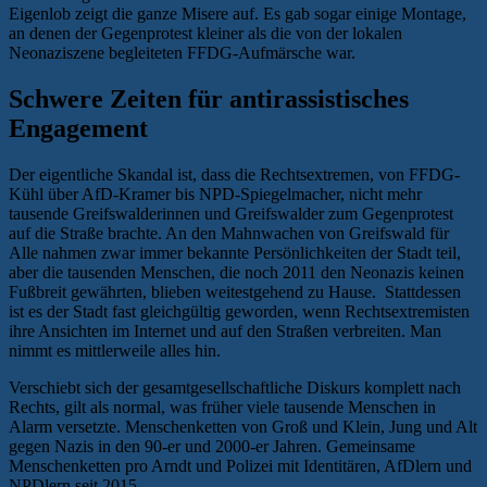
Eigenlob zeigt die ganze Misere auf. Es gab sogar einige Montage,
an denen der Gegenprotest kleiner als die von der lokalen
Neonaziszene begleiteten FFDG-Aufmärsche war.
Schwere Zeiten für antirassistisches
Engagement
Der eigentliche Skandal ist, dass die Rechtsextremen, von FFDG-
Kühl über AfD-Kramer bis NPD-Spiegelmacher, nicht mehr
tausende Greifswalderinnen und Greifswalder zum Gegenprotest
auf die Straße brachte. An den Mahnwachen von Greifswald für
Alle nahmen zwar immer bekannte Persönlichkeiten der Stadt teil,
aber die tausenden Menschen, die noch 2011 den Neonazis keinen
Fußbreit gewährten, blieben weitestgehend zu Hause. Stattdessen
ist es der Stadt fast gleichgültig geworden, wenn Rechtsextremisten
ihre Ansichten im Internet und auf den Straßen verbreiten. Man
nimmt es mittlerweile alles hin.
Verschiebt sich der gesamtgesellschaftliche Diskurs komplett nach
Rechts, gilt als normal, was früher viele tausende Menschen in
Alarm versetzte. Menschenketten von Groß und Klein, Jung und Alt
gegen Nazis in den 90-er und 2000-er Jahren. Gemeinsame
Menschenketten pro Arndt und Polizei mit Identitären, AfDlern und
NPDlern seit 2015.