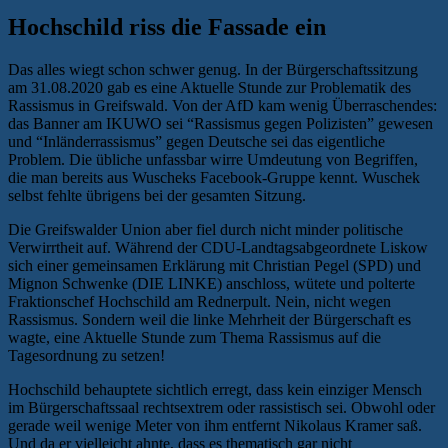
Hochschild riss die Fassade ein
Das alles wiegt schon schwer genug. In der Bürgerschaftssitzung
am 31.08.2020 gab es eine Aktuelle Stunde zur Problematik des
Rassismus in Greifswald. Von der AfD kam wenig Überraschendes:
das Banner am IKUWO sei “Rassismus gegen Polizisten” gewesen
und “Inländerrassismus” gegen Deutsche sei das eigentliche
Problem. Die übliche unfassbar wirre Umdeutung von Begriffen,
die man bereits aus Wuscheks Facebook-Gruppe kennt. Wuschek
selbst fehlte übrigens bei der gesamten Sitzung.
Die Greifswalder Union aber fiel durch nicht minder politische
Verwirrtheit auf. Während der CDU-Landtagsabgeordnete Liskow
sich einer gemeinsamen Erklärung mit Christian Pegel (SPD) und
Mignon Schwenke (DIE LINKE) anschloss, wütete und polterte
Fraktionschef Hochschild am Rednerpult. Nein, nicht wegen
Rassismus. Sondern weil die linke Mehrheit der Bürgerschaft es
wagte, eine Aktuelle Stunde zum Thema Rassismus auf die
Tagesordnung zu setzen!
Hochschild behauptete sichtlich erregt, dass kein einziger Mensch
im Bürgerschaftssaal rechtsextrem oder rassistisch sei. Obwohl oder
gerade weil wenige Meter von ihm entfernt Nikolaus Kramer saß.
Und da er vielleicht ahnte, dass es thematisch gar nicht