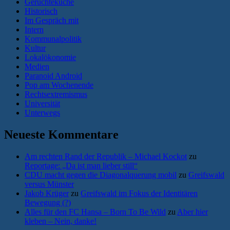
Gerüchteküche
Historisch
Im Gespräch mit
Intern
Kommunalpolitik
Kultur
Lokalökonomie
Medien
Paranoid Android
Pop am Wochenende
Rechtsextremismus
Universität
Unterwegs
Neueste Kommentare
Am rechten Rand der Republik – Michael Kockot
zu
Reportage: „Da ist man lieber still“
CDU macht gegen die Diagonalquerung mobil
zu
Greifswald
versus Münster
Jakob Krüger
zu
Greifswald im Fokus der Identitären
Bewegung (?)
Alles für den FC Hansa – Born To Be Wild
zu
Aber hier
kleben – Nein, danke!