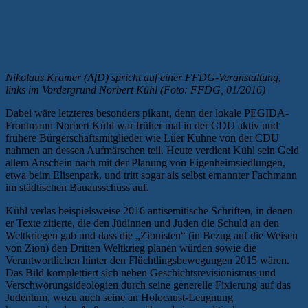
Nikolaus Kramer (AfD) spricht auf einer FFDG-Veranstaltung,
links im Vordergrund Norbert Kühl (Foto: FFDG, 01/2016)
Dabei wäre letzteres besonders pikant, denn der lokale PEGIDA-
Frontmann Norbert Kühl war früher mal in der CDU aktiv und
frühere Bürgerschaftsmitglieder wie Lüer Kühne von der CDU
nahmen an dessen Aufmärschen teil. Heute verdient Kühl sein Geld
allem Anschein nach mit der Planung von Eigenheimsiedlungen,
etwa beim Elisenpark, und tritt sogar als selbst ernannter Fachmann
im städtischen Bauausschuss auf.
Kühl verlas beispielsweise 2016 antisemitische Schriften, in denen
er Texte zitierte, die den Jüdinnen und Juden die Schuld an den
Weltkriegen gab und dass die „Zionisten“ (in Bezug auf die Weisen
von Zion) den Dritten Weltkrieg planen würden sowie die
Verantwortlichen hinter den Flüchtlingsbewegungen 2015 wären.
Das Bild komplettiert sich neben Geschichtsrevisionismus und
Verschwörungsideologien durch seine generelle Fixierung auf das
Judentum, wozu auch seine an Holocaust-Leugnung