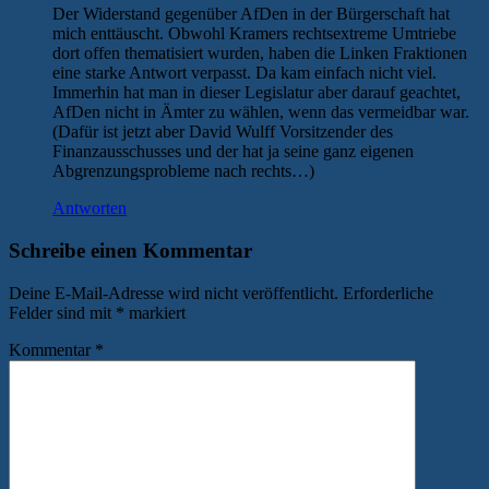
Der Widerstand gegenüber AfDen in der Bürgerschaft hat
mich enttäuscht. Obwohl Kramers rechtsextreme Umtriebe
dort offen thematisiert wurden, haben die Linken Fraktionen
eine starke Antwort verpasst. Da kam einfach nicht viel.
Immerhin hat man in dieser Legislatur aber darauf geachtet,
AfDen nicht in Ämter zu wählen, wenn das vermeidbar war.
(Dafür ist jetzt aber David Wulff Vorsitzender des
Finanzausschusses und der hat ja seine ganz eigenen
Abgrenzungsprobleme nach rechts…)
Antworten
Schreibe einen Kommentar
Deine E-Mail-Adresse wird nicht veröffentlicht.
Erforderliche
Felder sind mit
*
markiert
Kommentar
*