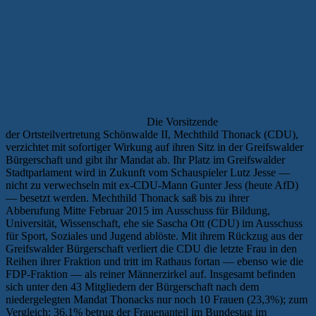
Die Vorsitzende
der Ortsteilvertretung Schönwalde II, Mechthild Thonack (CDU),
verzichtet mit sofortiger Wirkung auf ihren Sitz in der Greifswalder
Bürgerschaft und gibt ihr Mandat ab. Ihr Platz im Greifswalder
Stadtparlament wird in Zukunft vom Schauspieler Lutz Jesse —
nicht zu verwechseln mit ex-CDU-Mann Gunter Jess (heute AfD)
— besetzt werden. Mechthild Thonack saß bis zu ihrer
Abberufung Mitte Februar 2015 im Ausschuss für Bildung,
Universität, Wissenschaft, ehe sie Sascha Ott (CDU) im Ausschuss
für Sport, Soziales und Jugend ablöste. Mit ihrem Rückzug aus der
Greifswalder Bürgerschaft verliert die CDU die letzte Frau in den
Reihen ihrer Fraktion und tritt im Rathaus fortan — ebenso wie die
FDP-Fraktion — als reiner Männerzirkel auf. Insgesamt befinden
sich unter den 43 Mitgliedern der Bürgerschaft nach dem
niedergelegten Mandat Thonacks nur noch 10 Frauen (23,3%); zum
Vergleich: 36,1% betrug der Frauenanteil im Bundestag im