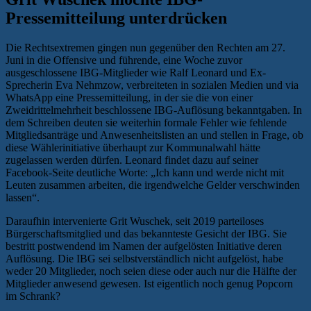
Pressemitteilung unterdrücken
Die Rechtsextremen gingen nun gegenüber den Rechten am 27.
Juni in die Offensive und führende, eine Woche zuvor
ausgeschlossene IBG-Mitglieder wie Ralf Leonard und Ex-
Sprecherin Eva Nehmzow, verbreiteten in sozialen Medien und via
WhatsApp eine Pressemitteilung, in der sie die von einer
Zweidrittelmehrheit beschlossene IBG-Auflösung bekanntgaben. In
dem Schreiben deuten sie weiterhin formale Fehler wie fehlende
Mitgliedsanträge und Anwesenheitslisten an und stellen in Frage, ob
diese Wählerinitiative überhaupt zur Kommunalwahl hätte
zugelassen werden dürfen. Leonard findet dazu auf seiner
Facebook-Seite deutliche Worte: „Ich kann und werde nicht mit
Leuten zusammen arbeiten, die irgendwelche Gelder verschwinden
lassen“.
Daraufhin intervenierte Grit Wuschek, seit 2019 parteiloses
Bürgerschaftsmitglied und das bekannteste Gesicht der IBG. Sie
bestritt postwendend im Namen der aufgelösten Initiative deren
Auflösung. Die IBG sei selbstverständlich nicht aufgelöst, habe
weder 20 Mitglieder, noch seien diese oder auch nur die Hälfte der
Mitglieder anwesend gewesen. Ist eigentlich noch genug Popcorn
im Schrank?