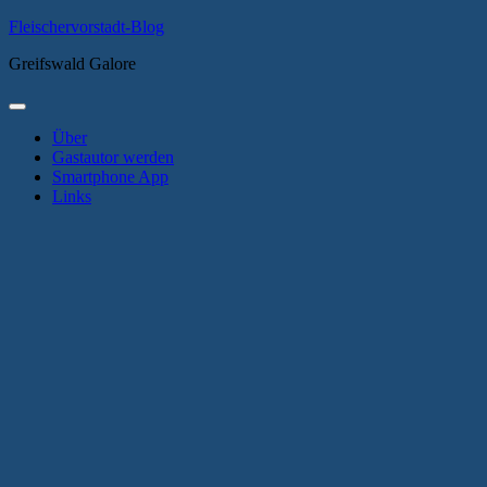
Zum
Fleischervorstadt-Blog
Inhalt
Greifswald Galore
springen
Primäres
Menü
Über
Gastautor werden
Smartphone App
Links