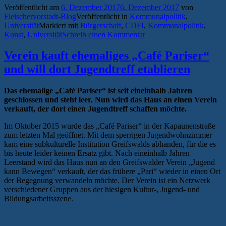
Veröffentlicht am
6. Dezember 2017
6. Dezember 2017
von
Kunst
Fleischervorstadt-Blog
Veröffentlicht in
Kommunalpolitik
,
im
Universität
Markiert mit
Bürgerschaft
,
CDFI
,
Kommunalpolitik
,
öffentlichen
Kunst
,
Universität
Schreib einen Kommentar
Raum“
Verein kauft ehemaliges „Café Pariser“
und will dort Jugendtreff etablieren
Das ehemalige „Café Pariser“ ist seit eineinhalb Jahren
geschlossen und steht leer. Nun wird das Haus an einen Verein
verkauft, der dort einen Jugendtreff schaffen möchte.
Im Oktober 2015 wurde das „Café Pariser“ in der Kapaunenstraße
zum letzten Mal geöffnet. Mit dem sperrigen Jugendwohnzimmer
kam eine subkulturelle Institution Greifswalds abhanden, für die es
bis heute leider keinen Ersatz gibt. Nach eineinhalb Jahren
Leerstand wird das Haus nun an den Greifswalder Verein „Jugend
kann Bewegen“ verkauft, der das frühere „Pari“ wieder in einen Ort
der Begegnung verwandeln möchte. Der Verein ist ein Netzwerk
verschiedener Gruppen aus der hiesigen Kultur-, Jugend- und
Bildungsarbeitsszene.