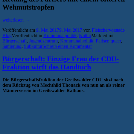
Wehmutstropfen
„Verein
weiterlesen
→
kauft
Veröffentlicht am
9. Mai 2017
9. Mai 2017
von
Fleischervorstadt-
ehemaliges
Blog
Veröffentlicht in
Kommunalpolitik
,
Kultur
Markiert mit
„Café
Bürgerschaft
,
Jugendzentrum
,
Kommunalpolitik
,
Pariser
,
queer
,
Pariser“
Sanierung
,
Subkultur
Schreib einen Kommentar
und
will
dort
Bürgerschaft: Einzige Frau der CDU-
Jugendtreff
Fraktion wirft das Handtuch
etablieren“
Die Bürgerschaftsfraktion der Greifswalder CDU sitzt nach
dem Rückzug von Mechthild Thonack von nun an als reiner
Männerverein im Greifswalder Rathaus.