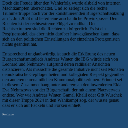
Doch die Freude über den Wahlerfolg wurde alsbald von internen
Machtkämpfen überschattet. Und so zerlegt sich die rechte
Trümmertruppe noch vor der konstituierenden Bürgerschaftssitzung
am 1. Juli 2024 und liefert eine anschauliche Provinzposse. Den
Rechten ist der rechtsextreme Flügel zu radikal. Den
Rechtsextremen sind die Rechten zu bürgerlich. Es ist ein
Pos(t)senspiel, das aber nicht darüber hinwegtäuschen kann, dass
sich an den politischen Einstellungen der einzelnen Protagonisten
nichts geändert hat.
Entsprechend unglaubwürdig ist auch die Erklärung des neuen
Bürgerschaftsmitglieds Andreas Winter, die IBG würde sich von
Leonard und Nehmzow aufgrund deren radikaler Ansichten
distanzieren. Als missachte die gesamte Initiative nicht seit Monaten
demokratische Gepflogenheiten und kollegialen Respekt gegenüber
den anderen ehrenamtlichen Kommunalpolitikerinnen. Erinnert sei
in diesem Zusammenhang unter anderem an den inszenierten Eklat
Eva Nehmzows vor der Bürgerschaft, der mit einem Platzverweis
endete. Wer wie Andreas Winter, Gamal Khalil oder Grit Wuschek
mit dieser Truppe 2024 in den Wahlkampf zog, der wusste genau,
dass er sich auf Fackeln und Forken einließ.
Reklame