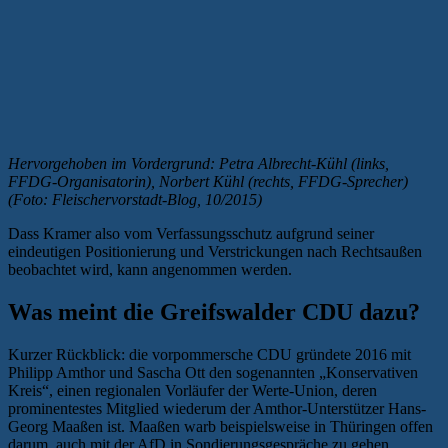
Hervorgehoben im Vordergrund: Petra Albrecht-Kühl (links,
FFDG-Organisatorin), Norbert Kühl (rechts, FFDG-Sprecher)
(Foto: Fleischervorstadt-Blog, 10/2015)
Dass Kramer also vom Verfassungsschutz aufgrund seiner
eindeutigen Positionierung und Verstrickungen nach Rechtsaußen
beobachtet wird, kann angenommen werden.
Was meint die Greifswalder CDU dazu?
Kurzer Rückblick: die vorpommersche CDU gründete 2016 mit
Philipp Amthor und Sascha Ott den sogenannten „Konservativen
Kreis“, einen regionalen Vorläufer der Werte-Union, deren
prominentestes Mitglied wiederum der Amthor-Unterstützer Hans-
Georg Maaßen ist. Maaßen warb beispielsweise in Thüringen offen
darum, auch mit der AfD in Sondierungsgespräche zu gehen.