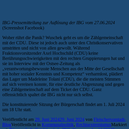
IBG-Pressemitteilung zur Auflösung der IBG vom 27.06.2024
(Screenshot Facebook)
Woher rührt die Panik? Wuschek geht es um die Zählgemeinschaft
mit der CDU. Diese ist jedoch auch unter den Christkonservativen
umstritten und nicht von allen gewollt. Während
Fraktionsvorsitzender Axel Hochschild (CDU) keine
Berührungsschwierigkeiten mit den rechten Gruppierungen hat und
sie im Interview mit der Ostsee-Zeitung als
„verantwortungsbewusste Menschen aus der Mitte der Gesellschaft
mit hoher sozialer Kenntnis und Kompetenz“ verharmlost, plädiert
das Lager um Madeleine Tolani (CDU), die die meisten Stimmen
auf sich vereinen konnte, für eine deutliche Abgrenzung und gegen
eine Zählgemeinschaft auf dem Ticket der CDU. Ganz
offensichtlich spaltet die IBG nicht nur sich selbst.
Die konstituierende Sitzung der Bürgerschaft findet am 1. Juli 2024
um 18 Uhr statt.
Veröffentlicht am
29. Juni 2024
29. Juni 2024
von
Fleischervorstadt-
Blog
Veröffentlicht in
Kommunalpolitik
,
Rechtsextremismus
Markiert