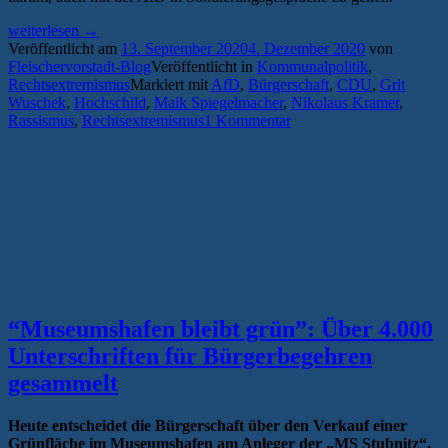
„Die
weiterlesen
→
Rechtsoffenheit
Veröffentlicht am
13. September 2020
4. Dezember 2020
von
der
Fleischervorstadt-Blog
Veröffentlicht in
Kommunalpolitik
,
Greifswalder
Rechtsextremismus
Markiert mit
AfD
,
Bürgerschaft
,
CDU
,
Grit
CDU“
Wuschek
,
Hochschild
,
Maik Spiegelmacher
,
Nikolaus Kramer
,
Rassismus
,
Rechtsextremismus
1 Kommentar
“Museumshafen bleibt grün”: Über 4.000
Unterschriften für Bürgerbegehren
gesammelt
Heute entscheidet die Bürgerschaft über den Verkauf einer
Grünfläche im Museumshafen am Anleger der „MS Stubnitz“.