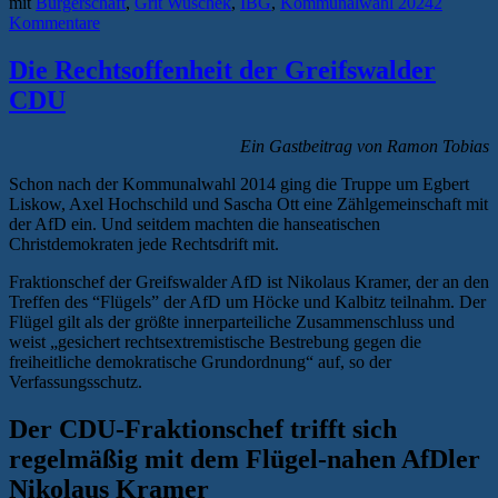
mit
Bürgerschaft
,
Grit Wuschek
,
IBG
,
Kommunalwahl 2024
2
Kommentare
Die Rechtsoffenheit der Greifswalder
CDU
Ein Gastbeitrag von Ramon Tobias
Schon nach der Kommunalwahl 2014 ging die Truppe um Egbert
Liskow, Axel Hochschild und Sascha Ott eine Zählgemeinschaft mit
der AfD ein. Und seitdem machten die hanseatischen
Christdemokraten jede Rechtsdrift mit.
Fraktionschef der Greifswalder AfD ist Nikolaus Kramer, der an den
Treffen des “Flügels” der AfD um Höcke und Kalbitz teilnahm. Der
Flügel gilt als der größte innerparteiliche Zusammenschluss und
weist „gesichert rechtsextremistische Bestrebung gegen die
freiheitliche demokratische Grundordnung“ auf, so der
Verfassungsschutz.
Der CDU-Fraktionschef trifft sich
regelmäßig mit dem Flügel-nahen AfDler
Nikolaus Kramer