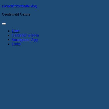
Zum
Fleischervorstadt-Blog
Inhalt
Greifswald Galore
springen
Primäres
Menü
Über
Gastautor werden
Smartphone App
Links