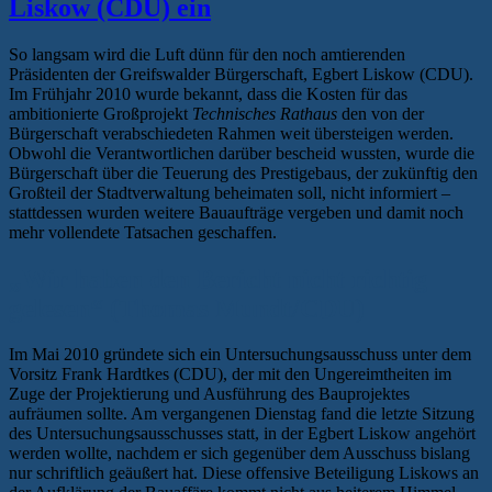
Liskow (CDU) ein
So langsam wird die Luft dünn für den noch amtierenden
Präsidenten der Greifswalder Bürgerschaft, Egbert Liskow (CDU).
Im Frühjahr 2010 wurde bekannt, dass die Kosten für das
ambitionierte Großprojekt
Technisches Rathaus
den von der
Bürgerschaft verabschiedeten Rahmen weit übersteigen werden.
Obwohl die Verantwortlichen darüber bescheid wussten, wurde die
Bürgerschaft über die Teuerung des Prestigebaus, der zukünftig den
Großteil der Stadtverwaltung beheimaten soll, nicht informiert –
stattdessen wurden weitere Bauaufträge vergeben und damit noch
mehr vollendete Tatsachen geschaffen.
„Wir haben den Bericht nicht richtig
gelesen“ (Thomas Mundt/CDU)
Im Mai 2010 gründete sich ein Untersuchungsausschuss unter dem
Vorsitz Frank Hardtkes (CDU), der mit den Ungereimtheiten im
Zuge der Projektierung und Ausführung des Bauprojektes
aufräumen sollte. Am vergangenen Dienstag fand die letzte Sitzung
des Untersuchungsausschusses statt, in der Egbert Liskow angehört
werden wollte, nachdem er sich gegenüber dem Ausschuss bislang
nur schriftlich geäußert hat. Diese offensive Beteiligung Liskows an