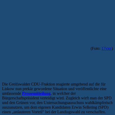
(Foto:
17vier
)
„Beschädigung eines unbequemen,
unermüdlichen Kämpfers für die Belange
Greifswalds“ (CDU-Fraktion)
Die Greifswalder CDU-Fraktion reagierte umgehend auf die für
Liskow nun prekär gewordene Situation und veröffentlichte eine
umfassende
Pressemitteilung
, in welcher der
Bürgerschaftspräsident verteidigt wird. Zugleich wirft man der SPD
und den Grünen vor, den Untersuchungsausschuss wahlkämpferisch
auszunutzen, um dem eigenen Kandidaten Erwin Sellering (SPD)
einen „unlauteren Vorteil“ bei der Landtagswahl zu verschaffen.