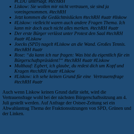
#CDU untersagt. #techRH
Liskow: Sie wollen mir nicht vertrauen, sie sind ja
voreingenommen. #techRH
Jetzt kommen die Gedächtnislücken #techRH #uatr #liskow
#Liskow: vielleicht waren auch andere Fragen Thema. Ich
kann mir doch auch nicht alles merken. #techRH #uatr
Der erste Bürger verlässt unter Protest den Saal #techRH
#uatr #Liskow
Joecks (SPD) nagelt #Liskow an die Wand. Großes Tennis.
#techRH #uatr
Rose: “da kann ich nur fragen: Was bist du eigentlich für ein
Bürgerschaftspräsident?“ #techRH #uatr #Liskow
Multhauf: Egbert, ich glaube, du redest dich um Kopf und
Kragen #techRH #uatr #Liskow
#Liskow: ich sehe keinen Grund für eine Vertrauensfrage
#techRH #uatr
Auch wenn Liskow keinen Grund dafür sieht, wird die
Vertrauensfrage wohl bei der nächsten Bürgerschaftssitzung am 4.
Juli gestellt werden. Auf Anfrage der Ostsee-Zeitung sei ein
Abwahlantrag Thema der Fraktionssitzungen von SPD, Grünen und
der Linken.