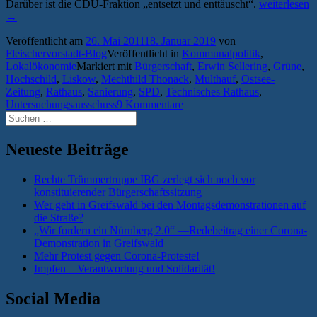
„Time
Darüber ist die CDU-Fraktion „entsetzt und enttäuscht“.
weiterlesen
to
→
say
Veröffentlicht am
26. Mai 2011
18. Januar 2019
von
goodbye
Fleischervorstadt-Blog
Veröffentlicht in
Kommunalpolitik
,
–
Lokalökonomie
Markiert mit
Bürgerschaft
,
Erwin Sellering
,
Grüne
,
Untersuchun
Hochschild
,
Liskow
,
Mechthild Thonack
,
Multhauf
,
Ostsee-
läutet
Zeitung
,
Rathaus
,
Sanierung
,
SPD
,
Technisches Rathaus
,
politisches
Untersuchungsausschuss
9 Kommentare
Ende
Suchen
des
nach:
Bürgerschaft
Liskow
Neueste Beiträge
(CDU)
ein“
Rechte Trümmertruppe IBG zerlegt sich noch vor
konstituierender Bürgerschaftssitzung
Wer geht in Greifswald bei den Montagsdemonstrationen auf
die Straße?
„Wir fordern ein Nürnberg 2.0“ —Redebeitrag einer Corona-
Demonstration in Greifswald
Mehr Protest gegen Corona-Proteste!
Impfen – Verantwortung und Solidarität!
Social Media