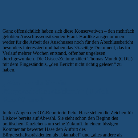
Ganz offensichtlich haben sich diese Konservativen – den mehrfach
gelobten Ausschussvorsitzenden Frank Hardtke ausgenommen –
weder für die Arbeit des Auschusses noch für den Abschlussbericht
besonders interessiert und haben das 35-seitige Dokument, das im
Verlauf mehrer Wochen entstand, offenbar ungelesen
durchgewunken. Die Ostsee-Zeitung zitiert Thomas Mundt (CDU)
mit dem Eingeständnis, „den Bericht nicht richtig gelesen“ zu
haben.
„Was bist du für ein
Bürgerschaftspräsident?“ (Ulrich
Rose/Grüne)
In den Augen der OZ-Reporterin Petra Hase stehen die Zeichen für
Liskow bereits auf Abwahl. Sie sieht schon den Beginn des
politischen Tauziehens um seine Zukunft. In einem bissigen
Kommentar bewertet Hase den Auftritt des
Bürgerschaftspräsidenten als „blamabel“ und „alles andere als