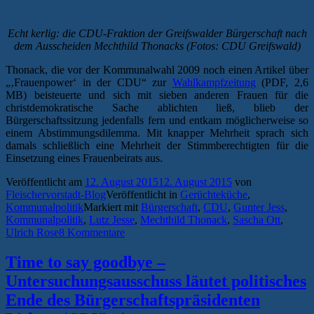
Echt kerlig: die CDU-Fraktion der Greifswalder Bürgerschaft nach
dem Ausscheiden Mechthild Thonacks (Fotos: CDU Greifswald)
Thonack, die vor der Kommunalwahl 2009 noch einen Artikel über
„‚Frauenpower‘ in der CDU“ zur
Wahlkampfzeitung
(PDF, 2,6
MB) beisteuerte und sich mit sieben anderen Frauen für die
christdemokratische Sache ablichten ließ, blieb der
Bürgerschaftssitzung jedenfalls fern und entkam möglicherweise so
einem Abstimmungsdilemma. Mit knapper Mehrheit sprach sich
damals schließlich eine Mehrheit der Stimmberechtigten für die
Einsetzung eines Frauenbeirats aus.
Veröffentlicht am
12. August 2015
12. August 2015
von
Fleischervorstadt-Blog
Veröffentlicht in
Gerüchteküche
,
Kommunalpolitik
Markiert mit
Bürgerschaft
,
CDU
,
Gunter Jess
,
Kommunalpolitik
,
Lutz Jesse
,
Mechthild Thonack
,
Sascha Ott
,
Ulrich Rose
8 Kommentare
Time to say goodbye –
Untersuchungsausschuss läutet politisches
Ende des Bürgerschaftspräsidenten