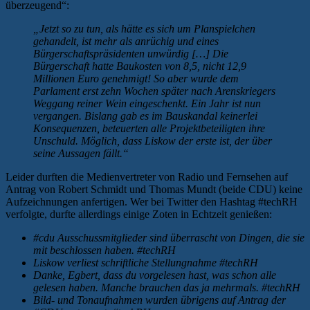
überzeugend“:
„Jetzt so zu tun, als hätte es sich um Planspielchen
gehandelt, ist mehr als anrüchig und eines
Bürgerschaftspräsidenten unwürdig […] Die
Bürgerschaft hatte Baukosten von 8,5, nicht 12,9
Millionen Euro genehmigt! So aber wurde dem
Parlament erst zehn Wochen
später nach Arenskriegers
Weggang reiner Wein eingeschenkt. Ein Jahr ist nun
vergangen. Bislang gab es im Bauskandal keinerlei
Konsequenzen, beteuerten alle Projektbeteiligten ihre
Unschuld. Möglich, dass Liskow der erste ist, der über
seine Aussagen fällt.“
Leider durften die Medienvertreter von Radio und Fernsehen auf
Antrag von Robert Schmidt und Thomas Mundt (beide CDU) keine
Aufzeichnungen anfertigen. Wer bei Twitter den Hashtag #techRH
verfolgte, durfte allerdings einige Zoten in Echtzeit genießen:
#cdu Ausschussmitglieder sind überrascht von Dingen, die sie
mit beschlossen haben. #techRH
Liskow verliest schriftliche Stellungnahme #techRH
Danke, Egbert, dass du vorgelesen hast, was schon alle
gelesen haben. Manche brauchen das ja mehrmals. #techRH
Bild- und Tonaufnahmen wurden übrigens auf Antrag der