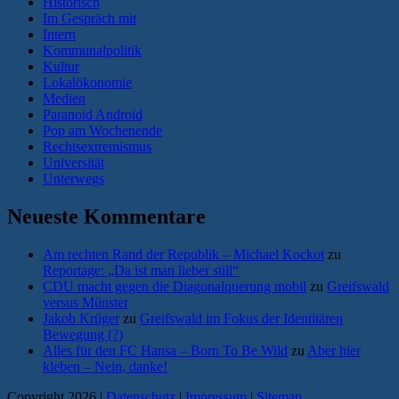
Historisch
Im Gespräch mit
Intern
Kommunalpolitik
Kultur
Lokalökonomie
Medien
Paranoid Android
Pop am Wochenende
Rechtsextremismus
Universität
Unterwegs
Neueste Kommentare
Am rechten Rand der Republik – Michael Kockot
zu
Reportage: „Da ist man lieber still“
CDU macht gegen die Diagonalquerung mobil
zu
Greifswald
versus Münster
Jakob Krüger
zu
Greifswald im Fokus der Identitären
Bewegung (?)
Alles für den FC Hansa – Born To Be Wild
zu
Aber hier
kleben – Nein, danke!
Copyright 2026 |
Datenschutz
|
Impressum
|
Sitemap