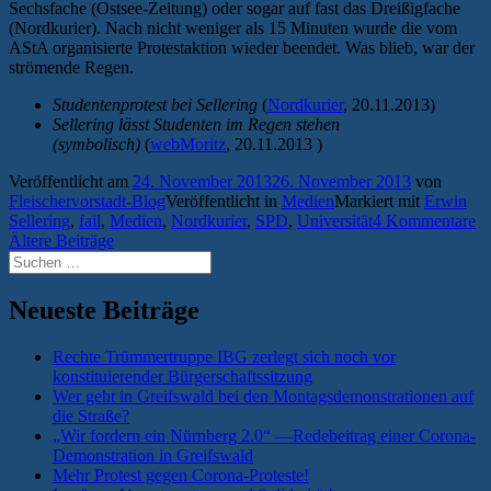
Sechsfache (Ostsee-Zeitung) oder sogar auf fast das Dreißigfache
(Nordkurier). Nach nicht weniger als 15 Minuten wurde die vom
AStA organisierte Protestaktion wieder beendet. Was blieb, war der
strömende Regen.
Studentenprotest bei Sellering
(
Nordkurier
, 20.11.2013)
Sellering lässt Studenten im Regen stehen
(symbolisch)
(
webMoritz
, 20.11.2013 )
Veröffentlicht am
24. November 2013
26. November 2013
von
Fleischervorstadt-Blog
Veröffentlicht in
Medien
Markiert mit
Erwin
Sellering
,
fail
,
Medien
,
Nordkurier
,
SPD
,
Universität
4 Kommentare
Beitragsnavigation
Ältere Beiträge
Suchen
nach:
Neueste Beiträge
Rechte Trümmertruppe IBG zerlegt sich noch vor
konstituierender Bürgerschaftssitzung
Wer geht in Greifswald bei den Montagsdemonstrationen auf
die Straße?
„Wir fordern ein Nürnberg 2.0“ —Redebeitrag einer Corona-
Demonstration in Greifswald
Mehr Protest gegen Corona-Proteste!