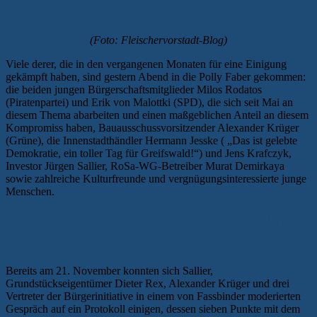
(Foto: Fleischervorstadt-Blog)
Viele derer, die in den vergangenen Monaten für eine Einigung
gekämpft haben, sind gestern Abend in die Polly Faber gekommen:
die beiden jungen Bürgerschaftsmitglieder Milos Rodatos
(Piratenpartei) und Erik von Malottki (SPD), die sich seit Mai an
diesem Thema abarbeiten und einen maßgeblichen Anteil an diesem
Kompromiss haben, Bauausschussvorsitzender Alexander Krüger
(Grüne), die Innenstadthändler Hermann Jesske ( „Das ist gelebte
Demokratie, ein toller Tag für Greifswald!“) und Jens Krafczyk,
Investor Jürgen Sallier, RoSa-WG-Betreiber Murat Demirkaya
sowie zahlreiche Kulturfreunde und vergnügungsinteressierte junge
Menschen.
„Ihr habt sehr gute Verhandlungsführer
(Jürgen Sallier)
Bereits am 21. November konnten sich Sallier,
Grundstückseigentümer Dieter Rex, Alexander Krüger und drei
Vertreter der Bürgerinitiative in einem von Fassbinder moderierten
Gespräch auf ein Protokoll einigen, dessen sieben Punkte mit dem