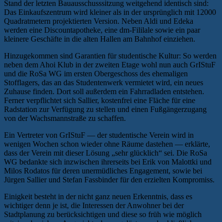
Stand der letzten Bauausschusssitzung weitgehend identisch sind:
Das Einkaufszentrum wird kleiner als in der ursprünglich mit 12000
Quadratmetern projektierten Version. Neben Aldi und Edeka
werden eine Discountapotheke, eine dm-Fililale sowie ein paar
kleinere Geschäfte in die alten Hallen am Bahnhof einziehen.
Hinzugekommen sind Garantien für studentische Kultur: So werden
neben dem Ahoi Klub in der zweiten Etage wohl nun auch GrIStuF
und die RoSa WG im ersten Obergeschoss des ehemaligen
Stofflagers, das an das Studentenwerk vermietet wird, ein neues
Zuhause finden. Dort soll außerdem ein Fahrradladen entstehen.
Ferner verpflichtet sich Sallier, kostenfrei eine Fläche für eine
Radstation zur Verfügung zu stellen und einen Fußgängerzugang
von der Wachsmannstraße zu schaffen.
Ein Vertreter von GrIStuF — der studentische Verein wird in
wenigen Wochen schon wieder ohne Räume dastehen — erklärte,
dass der Verein mit dieser Lösung „sehr glücklich“ sei. Die RoSa
WG bedankte sich inzwischen ihrerseits bei Erik von Malottki und
Milos Rodatos für deren unermüdliches Engagement, sowie bei
Jürgen Sallier und Stefan Fassbinder für den erzielten Kompromiss.
Einigkeit besteht in der nicht ganz neuen Erkenntnis, dass es
wichtiger denn je ist, die Interessen der Anwohner bei der
Stadtplanung zu berücksichtigen und diese so früh wie möglich