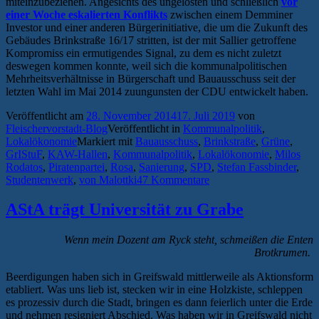
miteinzubeziehen. Angesichts des ungelösten und schließlich
vor
einer Woche eskalierten Konflikts
zwischen einem Demminer
Investor und einer anderen Bürgerinitiative, die um die Zukunft des
Gebäudes Brinkstraße 16/17 stritten, ist der mit Sallier getroffene
Kompromiss ein ermutigendes Signal, zu dem es nicht zuletzt
deswegen kommen konnte, weil sich die kommunalpolitischen
Mehrheitsverhältnisse in Bürgerschaft und Bauausschuss seit der
letzten Wahl im Mai 2014 zuungunsten der CDU entwickelt haben.
Veröffentlicht am
28. November 2014
17. Juli 2019
von
Fleischervorstadt-Blog
Veröffentlicht in
Kommunalpolitik
,
Lokalökonomie
Markiert mit
Bauausschuss
,
Brinkstraße
,
Grüne
,
GrIStuF
,
KAW-Hallen
,
Kommunalpolitik
,
Lokalökonomie
,
Milos
Rodatos
,
Piratenpartei
,
Rosa
,
Sanierung
,
SPD
,
Stefan Fassbinder
,
Studentenwerk
,
von Malottki
47 Kommentare
AStA trägt Universität zu Grabe
Wenn mein Dozent am Ryck steht, schmeißen die Enten
Brotkrumen.
Beerdigungen haben sich in Greifswald mittlerweile als Aktionsform
etabliert. Was uns lieb ist, stecken wir in eine Holzkiste, schleppen
es prozessiv durch die Stadt, bringen es dann feierlich unter die Erde
und nehmen resigniert Abschied. Was haben wir in Greifswald nicht