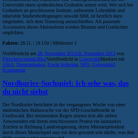
Universität einen symbolischen Grabstein setzen wird. Wer sich bei
Gedanken an geschlossene Institute, unbesetzte Lehrstühle und
miserable Studienbedingungen unwohl fühlt, ist herzlich dazu
eingeladen, sich dem Trauerzug anzuschließen. Als passende
Accessoires dieser Aktionsform werden Blumen und Grablichter
empfohlen.
Fakten:
28.11. | 18 Uhr | Mühlentor 1
Veröffentlicht am
28. November 2013
28. November 2013
von
Fleischervorstadt-Blog
Veröffentlicht in
Universität
Markiert mit
AStA
,
Demonstration
,
Erwin Sellering
,
SPD
,
Universität
1
Kommentar
Nordkurier-Suchspiel: Ich sehe was, das
du nicht siehst
Der Nordkurier berichtete in der vergangenen Woche von einer
studentischen Mahnwache vor der SPD-Geschäftsstelle in
Greifswald. Bei strömendem Regen setzten dort alle sieben
Anwesenden mit ihrem entschlossenen Protest ein lautstarkes
Zeichen in Richtung Landesregierung, deren Ministerpräsident
durch dieses Muskelspiel nun vor dem gewarnt sein dürfte, was ihm
blüht, wenn weiter gespart wird.