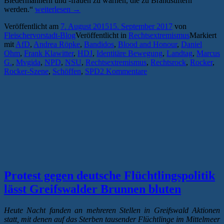
Biedermännern und -frauen zu warnen, die zu Brandstiftern
„„Gefährlich
werden.“
weiterlesen
→
verankert“:
Veröffentlicht am
7. August 2015
15. September 2017
von
Andrea
Fleischervorstadt-Blog
Veröffentlicht in
Rechtsextremismus
Markiert
Röpke
mit
AfD
,
Andrea Röpke
,
Bandidos
,
Blood and Honour
,
Daniel
über
Ohm
,
Frank Klawitter
,
HDJ
,
Identitäre Bewegung
,
Landtag
,
Marcus
rechtsextreme
G.
,
Mvgida
,
NPD
,
NSU
,
Rechtsextremismus
,
Rechtsrock
,
Rocker
,
Strukturen
Rocker-Szene
,
Schöffen
,
SPD
2 Kommentare
und
neue
Netzwerke
in
Mecklenburg-
Vorpommern“
Protest gegen deutsche Flüchtlingspolitik
lässt Greifswalder Brunnen bluten
Heute Nacht fanden an mehreren Stellen in Greifswald Aktionen
statt, mit denen auf das Sterben tausender Flüchtlinge im Mittelmeer