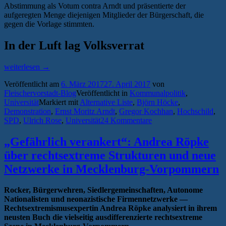
Abstimmung als Votum contra Arndt und präsentierte der
aufgeregten Menge diejenigen Mitglieder der Bürgerschaft, die
gegen die Vorlage stimmten.
In der Luft lag Volksverrat
„Axel
weiterlesen
→
Hochschilds
Veröffentlicht am
6. März 2017
27. April 2017
von
kalkulierter
Fleischervorstadt-Blog
Veröffentlicht in
Kommunalpolitik
,
Tabubruch
Universität
Markiert mit
Alternative Liste
,
Björn Höcke
,
bei
Demonstration
,
Ernst Moritz Arndt
,
Gregor Kochhan
,
Hochschild
,
Pro-
SPD
,
Ulrich Rose
,
Universität
24 Kommentare
Arndt-
Demonstration“
„Gefährlich verankert“: Andrea Röpke
über rechtsextreme Strukturen und neue
Netzwerke in Mecklenburg-Vorpommern
Rocker, Bürgerwehren, Siedlergemeinschaften, Autonome
Nationalisten und neonazistische Firmennetzwerke —
Rechtsextremismusexpertin Andrea Röpke analysiert in ihrem
neusten Buch die vielseitig ausdifferenzierte rechtsextreme