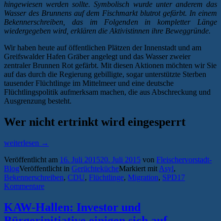
hingewiesen werden sollte. Symbolisch wurde unter anderem das
Wasser des Brunnens auf dem Fischmarkt blutrot gefärbt. In einem
Bekennerschreiben, das im Folgenden in kompletter Länge
wiedergegeben wird, erklären die Aktivistinnen ihre Beweggründe.
Wir haben heute auf öffentlichen Plätzen der Innenstadt und am
Greifswalder Hafen Gräber angelegt und das Wasser zweier
zentraler Brunnen Rot gefärbt. Mit diesen Aktionen möchten wir Sie
auf das durch die Regierung gebilligte, sogar unterstützte Sterben
tausender Flüchtlinge im Mittelmeer und eine deutsche
Flüchtlingspolitik aufmerksam machen, die aus Abschreckung und
Ausgrenzung besteht.
Wer nicht ertrinkt wird eingesperrt
„Protest
weiterlesen
→
gegen
Veröffentlicht am
16. Juli 2015
20. Juli 2015
von
Fleischervorstadt-
deutsche
Blog
Veröffentlicht in
Gerüchteküche
Markiert mit
Asyl
,
Flüchtlingspolitik
Bekennerschreiben
,
CDU
,
Flüchtlinge
,
Migration
,
SPD
17
lässt
Kommentare
Greifswalder
Brunnen
bluten“
KAW-Hallen: Investor und
Bürgerinitiative einigen sich auf