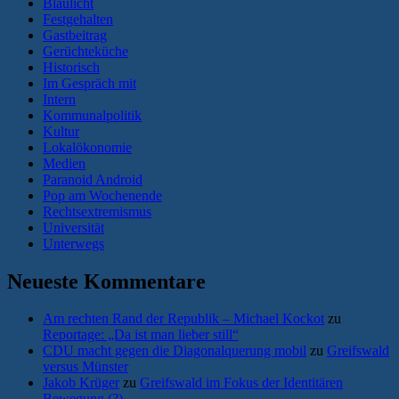
Blaulicht
Festgehalten
Gastbeitrag
Gerüchteküche
Historisch
Im Gespräch mit
Intern
Kommunalpolitik
Kultur
Lokalökonomie
Medien
Paranoid Android
Pop am Wochenende
Rechtsextremismus
Universität
Unterwegs
Neueste Kommentare
Am rechten Rand der Republik – Michael Kockot
zu
Reportage: „Da ist man lieber still“
CDU macht gegen die Diagonalquerung mobil
zu
Greifswald
versus Münster
Jakob Krüger
zu
Greifswald im Fokus der Identitären
Bewegung (?)