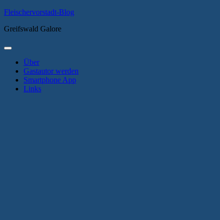
Zum
Fleischervorstadt-Blog
Inhalt
Greifswald Galore
springen
Primäres
Menü
Über
Gastautor werden
Smartphone App
Links