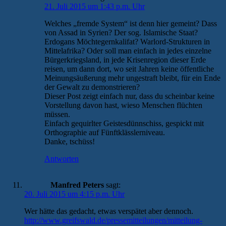
21. Juli 2015 um 1:43 p.m. Uhr
Welches „fremde System“ ist denn hier gemeint? Dass
von Assad in Syrien? Der sog. Islamische Staat?
Erdogans Möchtegernkalifat? Warlord-Strukturen in
Mittelafrika? Oder soll man einfach in jedes einzelne
Bürgerkriegsland, in jede Krisenregion dieser Erde
reisen, um dann dort, wo seit Jahren keine öffentliche
Meinungsäußerung mehr ungestraft bleibt, für ein Ende
der Gewalt zu demonstrieren?
Dieser Post zeigt einfach nur, dass du scheinbar keine
Vorstellung davon hast, wieso Menschen flüchten
müssen.
Einfach gequirlter Geistesdünnschiss, gespickt mit
Orthographie auf Fünftklässlerniveau.
Danke, tschüss!
Antworten
Manfred Peters
sagt:
20. Juli 2015 um 4:15 p.m. Uhr
Wer hätte das gedacht, etwas verspätet aber dennoch.
http://www.greifswald.de/pressemitteilungen/mitteilung-