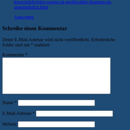
lesen/article/rotes-wasser-in-greifswalder-brunnen-ist-
ungefaehrlich.html
Antworten
Schreibe einen Kommentar
Deine E-Mail-Adresse wird nicht veröffentlicht.
Erforderliche
Felder sind mit
*
markiert
Kommentar
*
Name
*
E-Mail-Adresse
*
Website