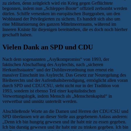
zu ziehen, denn zeitgleich wird ein Krieg gegen Geflüchtete
begonnen, indem nun „Schlepper-Boote“ offiziell zerbombt werden
dürfen. Schiffe versenken im europäischen Burggraben, um den
Wohlstand der Privilegierten zu sichern. Es handelt sich also um
eine Militarisierung des ganzen Mittelmeerraums, während im
Inneren Knäste für diejenigen bereitstehen, die es doch noch hierher
geschafft haben.
Vielen Dank an SPD und CDU
Nach dem sogenannten „Asylkompromiss“ von 1993, der
faktischen Abschaffung des Asylrechts, nach „sicheren
Herkunftsstaaten“ und der Dublinverordnung nun erneut ein
massiver Einschnitt ins Asylrecht. Das Gesetz zur Neuregelung des
Bleiberechts und der Aufenthaltsbeendigung, ermöglicht allen voran
durch SPD und CDU/CSU, steht nicht nur in der Tradition von
1993, sondern ist ebenso Teil einer kapitalistischen
Verwertungslogik, indem Mensch als „Menschenkapital“ in
verwertbar und unnütz unterteilt werden.
Abschließende Worte an die Damen und Herren der CDU/CSU und
SPD überlassen wir an dieser Stelle aus gegebenem Anlass anderen:
„Denn ich bin hungrig gewesen und ihr habt mir zu essen gegeben.
Ich bin durstig gewesen und ihr habt mir zu trinken gegeben. Ich bin