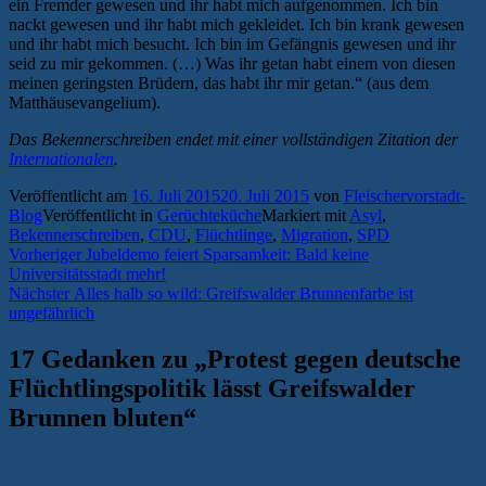
ein Fremder gewesen und ihr habt mich aufgenommen. Ich bin
nackt gewesen und ihr habt mich gekleidet. Ich bin krank gewesen
und ihr habt mich besucht. Ich bin im Gefängnis gewesen und ihr
seid zu mir gekommen. (…) Was ihr getan habt einem von diesen
meinen geringsten Brüdern, das habt ihr mir getan.“ (aus dem
Matthäusevangelium).
Das Bekennerschreiben endet mit einer vollständigen Zitation der
Internationalen
.
Veröffentlicht am
16. Juli 2015
20. Juli 2015
von
Fleischervorstadt-
Blog
Veröffentlicht in
Gerüchteküche
Markiert mit
Asyl
,
Bekennerschreiben
,
CDU
,
Flüchtlinge
,
Migration
,
SPD
Beitragsnavigation
Vorheriger
Vorheriger
Jubeldemo feiert Sparsamkeit: Bald keine
Beitrag:
Universitätsstadt mehr!
Nächster
Nächster
Alles halb so wild: Greifswalder Brunnenfarbe ist
Beitrag:
ungefährlich
17 Gedanken zu „
Protest gegen deutsche
Flüchtlingspolitik lässt Greifswalder
Brunnen bluten
“