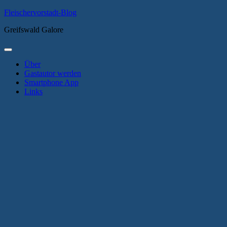
Zum
Fleischervorstadt-Blog
Inhalt
Greifswald Galore
springen
Primäres
Menü
Über
Gastautor werden
Smartphone App
Links