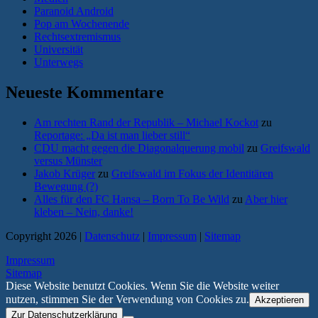
Paranoid Android
Pop am Wochenende
Rechtsextremismus
Universität
Unterwegs
Neueste Kommentare
Am rechten Rand der Republik – Michael Kockot
zu
Reportage: „Da ist man lieber still“
CDU macht gegen die Diagonalquerung mobil
zu
Greifswald
versus Münster
Jakob Krüger
zu
Greifswald im Fokus der Identitären
Bewegung (?)
Alles für den FC Hansa – Born To Be Wild
zu
Aber hier
kleben – Nein, danke!
Copyright 2026 |
Datenschutz
|
Impressum
|
Sitemap
Impressum
Sitemap
Diese Website benutzt Cookies. Wenn Sie die Website weiter
nutzen, stimmen Sie der Verwendung von Cookies zu.
Akzeptieren
Zur Datenschutzerklärung