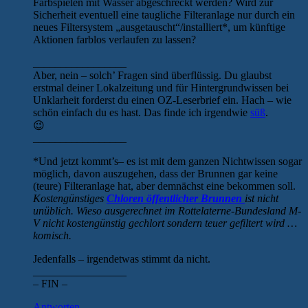
Farbspielen mit Wasser abgeschreckt werden? Wird zur
Sicherheit eventuell eine taugliche Filteranlage nur durch ein
neues Filtersystem „ausgetauscht“/installiert*, um künftige
Aktionen farblos verlaufen zu lassen?
_________________
Aber, nein – solch’ Fragen sind überflüssig. Du glaubst
erstmal deiner Lokalzeitung und für Hintergrundwissen bei
Unklarheit forderst du einen OZ-Leserbrief ein. Hach – wie
schön einfach du es hast. Das finde ich irgendwie
süß
.
😉
_________________
*Und jetzt kommt’s– es ist mit dem ganzen Nichtwissen sogar
möglich, davon auszugehen, dass der Brunnen gar keine
(teure) Filteranlage hat, aber demnächst eine bekommen soll.
Kostengünstiges
Chloren öffentlicher Brunnen
ist nicht
unüblich. Wieso ausgerechnet im Rottelaterne-Bundesland M-
V nicht kostengünstig gechlort sondern teuer gefiltert wird …
komisch.
Jedenfalls – irgendetwas stimmt da nicht.
_________________
– FIN –
Antworten