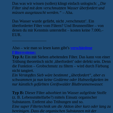
Das was wir wissen (sollen) klingt einfach unlogisch:
„Die
Filter sind mit dem verschmutzten Wasser überfordert und
müssen ausgetauscht werden.“
– Aha.
Das Wasser wurde gefärbt, nicht ‚verschmutzt’. Ein
überforderter Filter vom Filtern? Und Brunnenfilter – von
denen du mir Kenntnis unterstellst – kosten keine 7.000,–
EUR.
_________________
Also – wie man so lesen kann gibt’s
verschiedene
Filtersysteme:
Typ A:
Ein mit Sieben arbeitenden Filter. Das kann von einer
Trübung theoretisch nicht ‚überfordert’ oder defekt sein. Denn
die Funktion – Grobschmutz zu filtern – wird durch Färbung
nicht tangiert.
Ein Verstopftes Sieb wäre bestimmt „überfordert“, aber es
schwammen ja nun keine Gedärme oder Habseeligkeiten im
nur künstlich gefärbten Greifswalder Blutbrunnenwasser.
Typ B:
Dieser Filter adsorbiert im Wasser aufgelöste Stoffe
(z. B. Lebensmittelfarbe?) mittels Einsatz organischer
Substanzen. Entfernt also Trübungen und so.
Eine super Filtertechnik um die Aktion über kurz oder lang zu
bereinigen. Dass die organischen Substanzen mit der