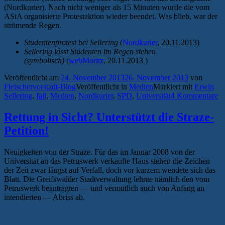
(Nordkurier). Nach nicht weniger als 15 Minuten wurde die vom
AStA organisierte Protestaktion wieder beendet. Was blieb, war der
strömende Regen.
Studentenprotest bei Sellering
(
Nordkurier
, 20.11.2013)
Sellering lässt Studenten im Regen stehen
(symbolisch)
(
webMoritz
, 20.11.2013 )
Veröffentlicht am
24. November 2013
26. November 2013
von
Fleischervorstadt-Blog
Veröffentlicht in
Medien
Markiert mit
Erwin
Sellering
,
fail
,
Medien
,
Nordkurier
,
SPD
,
Universität
4 Kommentare
Rettung in Sicht? Unterstützt die Straze-
Petition!
Neuigkeiten von der Straze. Für das im Januar 2008 von der
Universität an das Petruswerk verkaufte Haus stehen die Zeichen
der Zeit zwar längst auf Verfall, doch vor kurzem wendete sich das
Blatt. Die Greifswalder Stadtverwaltung lehnte nämlich den vom
Petruswerk beantragten — und vermutlich auch von Anfang an
intendierten — Abriss ab.
KULTURRAUM VS. PROFITTRAUM