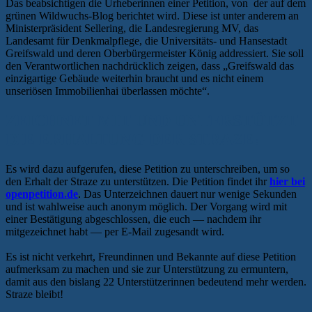
Das beabsichtigen die Urheberinnen einer Petition, von der auf dem
grünen Wildwuchs-Blog berichtet wird. Diese ist unter anderem an
Ministerpräsident Sellering, die Landesregierung MV, das
Landesamt für Denkmalpflege, die Universitäts- und Hansestadt
Greifswald und deren Oberbürgermeister König addressiert. Sie soll
den Verantwortlichen nachdrücklich zeigen, dass „Greifswald das
einzigartige Gebäude weiterhin braucht und es nicht einem
unseriösen Immobilienhai überlassen möchte“.
ZEICHNET MIT UND UNTERSTÜTZT
DIE ERHALTUNG DER STRAZE!
Es wird dazu aufgerufen, diese Petition zu unterschreiben, um so
den Erhalt der Straze zu unterstützen. Die Petition findet ihr
hier bei
openpetition.de
. Das Unterzeichnen dauert nur wenige Sekunden
und ist wahlweise auch anonym möglich. Der Vorgang wird mit
einer Bestätigung abgeschlossen, die euch — nachdem ihr
mitgezeichnet habt — per E-Mail zugesandt wird.
Es ist nicht verkehrt, Freundinnen und Bekannte auf diese Petition
aufmerksam zu machen und sie zur Unterstützung zu ermuntern,
damit aus den bislang 22 Unterstützerinnen bedeutend mehr werden.
Straze bleibt!