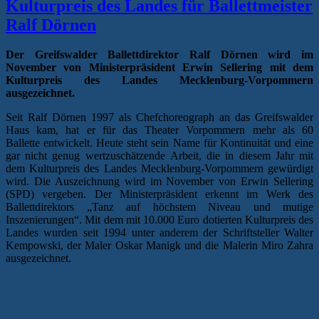
eine
Kulturpreis des Landes für Ballettmeister
Einladung
Ralf Dörnen
der
Staatskanzlei
ablehnt“
Der Greifswalder Ballettdirektor Ralf Dörnen wird im
November von Ministerpräsident Erwin Sellering mit dem
Kulturpreis des Landes Mecklenburg-Vorpommern
ausgezeichnet.
Seit Ralf Dörnen 1997 als Chefchoreograph an das Greifswalder
Haus kam, hat er für das Theater Vorpommern mehr als 60
Ballette entwickelt. Heute steht sein Name für Kontinuität und eine
gar nicht genug wertzuschätzende Arbeit, die in diesem Jahr mit
dem Kulturpreis des Landes Mecklenburg-Vorpommern gewürdigt
wird. Die Auszeichnung wird im November von Erwin Sellering
(SPD) vergeben. Der Ministerpräsident erkennt im Werk des
Ballettdirektors „Tanz auf höchstem Niveau und mutige
Inszenierungen“. Mit dem mit 10.000 Euro dotierten Kulturpreis des
Landes wurden seit 1994 unter anderem der Schriftsteller Walter
Kempowski, der Maler Oskar Manigk und die Malerin Miro Zahra
ausgezeichnet.