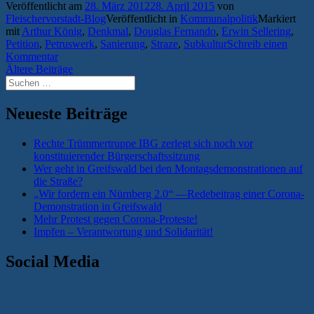
Veröffentlicht am
28. März 2012
28. April 2015
von
Fleischervorstadt-Blog
Veröffentlicht in
Kommunalpolitik
Markiert
mit
Arthur König
,
Denkmal
,
Douglas Fernando
,
Erwin Sellering
,
Petition
,
Petruswerk
,
Sanierung
,
Straze
,
Subkultur
Schreib einen
Kommentar
Beitragsnavigation
Ältere Beiträge
Suchen
nach:
Neueste Beiträge
Rechte Trümmertruppe IBG zerlegt sich noch vor
konstituierender Bürgerschaftssitzung
Wer geht in Greifswald bei den Montagsdemonstrationen auf
die Straße?
„Wir fordern ein Nürnberg 2.0“ —Redebeitrag einer Corona-
Demonstration in Greifswald
Mehr Protest gegen Corona-Proteste!
Impfen – Verantwortung und Solidarität!
Social Media