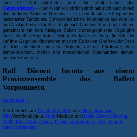
zum 17. Mal stattfinden wird. Sie zählt neben den
Tanztendenzen
— und wenn wir ehrlich sind: natürlich auch neben
den anderen Arbeiten Dörnens — zu den lokalen Höhepunkten
inszenierter Tanzkunst. Unterschiedlichste Kompanien aus dem In-
und Ausland reisen für diese Gala nach Greifswald und präsentieren
gemeinsam mit dem hiesigen Ballett choreographische Highlights
ihres aktuellen Repertoires. Wie jedes Jahr verzichten alle Künstler
auf ihre Gage und finanzieren mit dem Erlös den Greifswalder Preis
für Menschlichkeit, mit dem Projekte, die der Förderung eines
demokratischen, zivilen und menschlichen Miteinanders dienen,
unterstützt werden.
Ralf Dörnen formte aus einem
Provinzensemble das Ballett
Vorpommern
„Kulturpreis
weiterlesen
→
des
Veröffentlicht am
16. Oktober 2016
von
Fleischervorstadt-
Landes
Blog
Veröffentlicht in
Kultur
Markiert mit
Ballett
,
Erwin Sellering
,
für
NDR
,
Ralf Dörnen
,
Tanz
,
Theater Vorpommern
,
ZEIT
Schreib
Ballettmeister
einen Kommentar
Ralf
Dörnen“