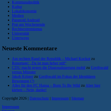
Kommunalpolitik
Kultur
Lokalökonomie
Medien
Paranoid Android
Pop am Wochenende
Rechtsextremismus
Universität
Unterwegs
Neueste Kommentare
Am rechten Rand der Republik – Michael Kockot
zu
Reportage: „Da ist man lieber still“
CDU macht gegen die Diagonalquerung mobil
zu
Greifswald
versus Münster
Jakob Krüger
zu
Greifswald im Fokus der Identitären
Bewegung (?)
Alles für den FC Hansa – Born To Be Wild
zu
Aber hier
kleben – Nein, danke!
Copyright 2026 |
Datenschutz
|
Impressum
|
Sitemap
Impressum