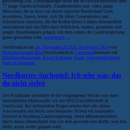
gleichzeitig DIE Leistungsträger nicht nur im Hochschulwesen sind:
77 junge Nachwuchskräfte, Familienmütter und -väter, junge
Menschen, die in dem von Ihnen regierten Bundesland Geld
investieren, bauen, leben, sich für ältere Generationen und
Schwächere einsetzen, die die Kultur dieses Landes ehrenamtlich
unterstützen und das Bild eines fröhlichen, bunten, gesunden und
jungen Bundeslandes prägen, mit dem seitens der Landesregierung
„Offener
gerne geworben wird.
weiterlesen
→
Brief
Veröffentlicht am
26. November 2013
26. November 2013
von
des
Fleischervorstadt-Blog
Veröffentlicht in
Universität
Markiert mit
Senates
Bildungsministerium
,
Erwin Sellering
,
Senat
,
Universität
Schreib
der
einen Kommentar
Universität
Greifswald
an
Nordkurier-Suchspiel: Ich sehe was, das
den
du nicht siehst
Ministerpräsidenten
des
Landes
Der Nordkurier berichtete in der vergangenen Woche von einer
Mecklenburg-
studentischen Mahnwache vor der SPD-Geschäftsstelle in
Vorpommern“
Greifswald. Bei strömendem Regen setzten dort alle sieben
Anwesenden mit ihrem entschlossenen Protest ein lautstarkes
Zeichen in Richtung Landesregierung, deren Ministerpräsident
durch dieses Muskelspiel nun vor dem gewarnt sein dürfte, was ihm
blüht, wenn weiter gespart wird.