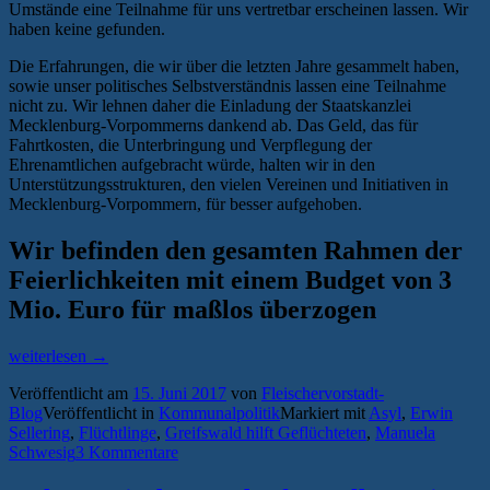
Umstände eine Teilnahme für uns vertretbar erscheinen lassen. Wir
haben keine gefunden.
Die Erfahrungen, die wir über die letzten Jahre gesammelt haben,
sowie unser politisches Selbstverständnis lassen eine Teilnahme
nicht zu. Wir lehnen daher die Einladung der Staatskanzlei
Mecklenburg-Vorpommerns dankend ab. Das Geld, das für
Fahrtkosten, die Unterbringung und Verpflegung der
Ehrenamtlichen aufgebracht würde, halten wir in den
Unterstützungsstrukturen, den vielen Vereinen und Initiativen in
Mecklenburg-Vorpommern, für besser aufgehoben.
Wir befinden den gesamten Rahmen der
Feierlichkeiten mit einem Budget von 3
Mio. Euro für maßlos überzogen
„Hilfe
weiterlesen
→
statt
Veröffentlicht am
15. Juni 2017
von
Fleischervorstadt-
Hilton:
Blog
Veröffentlicht in
Kommunalpolitik
Markiert mit
Asyl
,
Erwin
Warum
Sellering
,
Flüchtlinge
,
Greifswald hilft Geflüchteten
,
Manuela
„Greifswald
Schwesig
3 Kommentare
hilft
Geflüchteten“