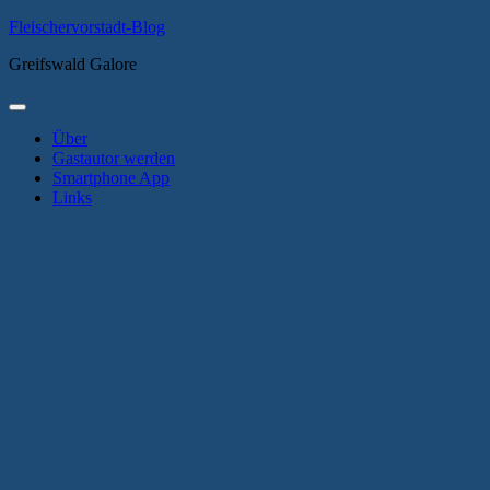
Zum
Fleischervorstadt-Blog
Inhalt
Greifswald Galore
springen
Primäres
Menü
Über
Gastautor werden
Smartphone App
Links