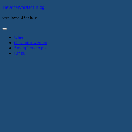
Zum
Fleischervorstadt-Blog
Inhalt
Greifswald Galore
springen
Primäres
Menü
Über
Gastautor werden
Smartphone App
Links