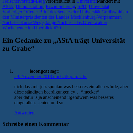
Fleischervorstadt-Blog
Veröffentlicht in
Universität
Markiert mit
AStA
,
Demonstration
,
Erwin Sellering
,
SPD
,
Universität
Beitragsnavigation
Vorheriger
Vorheriger
Offener Brief des Senates der Universität Greifswald an
Beitrag:
den Ministerpräsidenten des Landes Mecklenburg-Vorpommern
Nächster
Nächster
Kurze Wege, lange Nächte – das Greifswalder
Beitrag:
Wochenende im Überblick #39
Ein Gedanke zu „
AStA trägt Universität
zu Grabe
“
looongcat
sagt:
29. November 2013 um 6:58 p.m. Uhr
nich dass mir jetz spontan was besseres einfallen würde, aber
diese ständigen beerdigungen ey… *mecker*
aber dafür is ja anscheinend irgendwem was besseres
eingefallen…enten und so
Antworten
Schreibe einen Kommentar