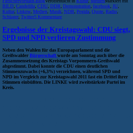
Fleischervorstadt-Blog
Veröffentlicht in
Kultur
,
Medien
Markiert mit
fordert
BILD
,
Candelilla
,
CDU
,
DDR
,
Demonstration
,
facebook
,
JU
,
Schlagerquote:
Kultur
,
Liskow
,
Medien
,
Musik
,
NDR
,
Pegida
,
Quote
,
Radio
,
„Mehr
Schlager
,
Twitter
5 Kommentare
deutsche
Musik!““
Ergebnisse der Kreistagswahl: CDU siegt,
SPD und NPD verlieren Zustimmung
Neben den Wahlen für das Europaparlament und die
Greifswalder
Bürgerschaft
wurde am Sonntag auch über die
Zusammensetzung des Kreistags Vorpommern-Greifswald
abgestimmt. Dabei konnte die CDU einen deutlichen
Stimmenzuwachs (+6,3%) verzeichnen, während SPD und
NPD im Vergleich zur Kreistagswahl 2011 fast ein Drittel ihrer
Stimmen einbüßten. Die LINKE wird zweitstärkste Partei im
Kreis.
HAU DEN LUKAS! CDU SIEGT —
SOGAR EX-BOXWELTMEISTER
SEBASTIAN SYLVESTER SCHAFFT ES
IN DEN KREISTAG