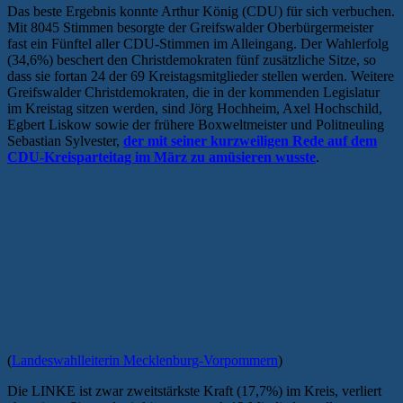
Das beste Ergebnis konnte Arthur König (CDU) für sich verbuchen.
Mit 8045 Stimmen besorgte der Greifswalder Oberbürgermeister
fast ein Fünftel aller CDU-Stimmen im Alleingang. Der Wahlerfolg
(34,6%) beschert den Christdemokraten fünf zusätzliche Sitze, so
dass sie fortan 24 der 69 Kreistagsmitglieder stellen werden. Weitere
Greifswalder Christdemokraten, die in der kommenden Legislatur
im Kreistag sitzen werden, sind Jörg Hochheim, Axel Hochschild,
Egbert Liskow sowie der frühere Boxweltmeister und Politneuling
Sebastian Sylvester,
der mit seiner kurzweiligen Rede auf dem
CDU-Kreisparteitag im März zu amüsieren wusste
.
(
Landeswahlleiterin Mecklenburg-Vorpommern
)
Die LINKE ist zwar zweitstärkste Kraft (17,7%) im Kreis, verliert