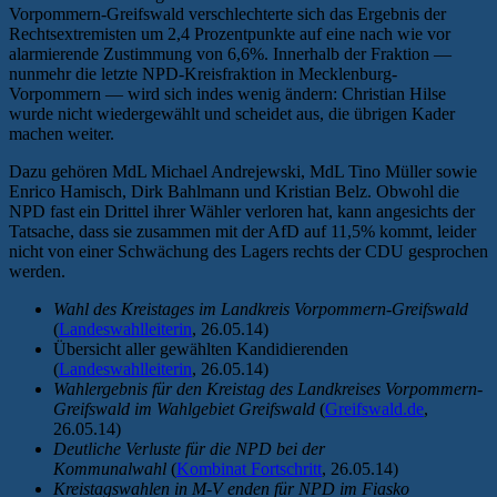
Vorpommern-Greifswald verschlechterte sich das Ergebnis der
Rechtsextremisten um 2,4 Prozentpunkte auf eine nach wie vor
alarmierende Zustimmung von 6,6%. Innerhalb der Fraktion —
nunmehr die letzte NPD-Kreisfraktion in Mecklenburg-
Vorpommern — wird sich indes wenig ändern: Christian Hilse
wurde nicht wiedergewählt und scheidet aus, die übrigen Kader
machen weiter.
Dazu gehören MdL Michael Andrejewski, MdL Tino Müller sowie
Enrico Hamisch, Dirk Bahlmann und Kristian Belz. Obwohl die
NPD fast ein Drittel ihrer Wähler verloren hat, kann angesichts der
Tatsache, dass sie zusammen mit der AfD auf 11,5% kommt, leider
nicht von einer Schwächung des Lagers rechts der CDU gesprochen
werden.
Wahl des Kreistages im Landkreis Vorpommern-Greifswald
(
Landeswahlleiterin
, 26.05.14)
Übersicht aller gewählten Kandidierenden
(
Landeswahlleiterin
, 26.05.14)
Wahlergebnis für den Kreistag des Landkreises Vorpommern-
Greifswald im Wahlgebiet Greifswald
(
Greifswald.de
,
26.05.14)
Deutliche Verluste für die NPD bei der
Kommunalwahl
(
Kombinat Fortschritt
, 26.05.14)
Kreistagswahlen in M-V enden für NPD im Fiasko