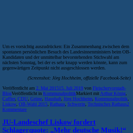
Um es vorsichtig auszudrücken: Ein Zusammenhang zwischen dem
spontanen persönlichen Besuch des Landesinnenministers beim OB-
Kandidaten und der unmittelbar bevorstehenden Stichwahl am
nächsten Sonntag, bei der es sehr knapp werden könnte, kann zum
gegenwärtigen Zeitpunkt nicht ausgeschlossen werden.
(Screenshot: Jörg Hochheim, offizielle Facebook-Seite)
Veröffentlicht am
2. Mai 2015
15. Juli 2019
von
Fleischervorstadt-
Blog
Veröffentlicht in
Kommunalpolitik
Markiert mit
Arthur König
,
Caffier
,
CDU
,
Grüne
,
Haushalt
,
Jörg Hochheim
,
Kommunalpolitik
,
Liskow
,
OB-Wahl 2015
,
Rathaus
,
Schwerin
,
Technisches Rathaus
2
Kommentare
JU-Landeschef Liskow fordert
Schlagerquote: „Mehr deutsche Musik!“