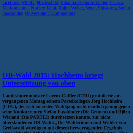
facebook
,
FFDG
,
Hochschild
,
Johanna Eleonore Weber
,
Liskow
,
über
Markomannia
,
Norbert Kühl
,
Ralph Weber
,
Senat
,
Shitstorm
,
Stefan
Namenspatron
Fassbinder
,
Universität
47 Kommentare
Ernst
Moritz
Arndt“
OB-Wahl 2015: Hochheim kriegt
Unterstützung von oben
Landesinnenminister Lorenz Caffier (CDU) gratulierte am
vergangenen Montag seinem Parteikollegen Jörg Hochheim
(CDU), der sich im ersten Wahlgang nicht deutlich genug gegen
seine Konkurrenten Stefan Fassbinder (Die Grünen) und Björn
Wieland (Die PARTEI) durchsetzen konnte, zur nicht
überstandenen OB-Wahl: „Die Wählerinnen und Wähler von
Greifswald würdigten mit diesem hervorragenden Ergebnis