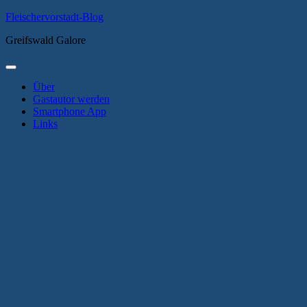
Zum
Fleischervorstadt-Blog
Inhalt
Greifswald Galore
springen
Primäres
Menü
Über
Gastautor werden
Smartphone App
Links