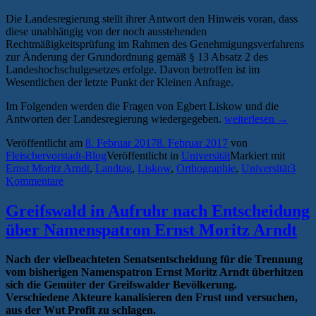
Die Landesregierung stellt ihrer Antwort den Hinweis voran, dass
diese unabhängig von der noch ausstehenden
Rechtmäßigkeitsprüfung im Rahmen des Genehmigungsverfahrens
zur Änderung der Grundordnung gemäß § 13 Absatz 2 des
Landeshochschulgesetzes erfolge. Davon betroffen ist im
Wesentlichen der letzte Punkt der Kleinen Anfrage.
Im Folgenden werden die Fragen von Egbert Liskow und die
„Landesregierung
Antworten der Landesregierung wiedergegeben.
weiterlesen
→
beantwortet
Veröffentlicht am
8. Februar 2017
8. Februar 2017
von
Egbert
Fleischervorstadt-Blog
Veröffentlicht in
Universität
Markiert mit
Liskows
Ernst Moritz Arndt
,
Landtag
,
Liskow
,
Orthographie
,
Universität
3
Kleine
Kommentare
Arndt-
Anfrage“
Greifswald in Aufruhr nach Entscheidung
über Namenspatron Ernst Moritz Arndt
Nach der vielbeachteten Senatsentscheidung für die Trennung
vom bisherigen Namenspatron Ernst Moritz Arndt überhitzen
sich die Gemüter der Greifswalder Bevölkerung.
Verschiedene Akteure kanalisieren den Frust und versuchen,
aus der Wut Profit zu schlagen.