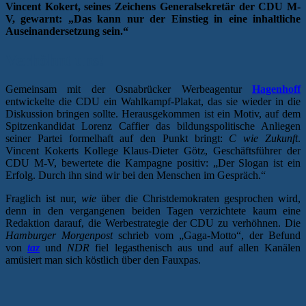
Vincent Kokert, seines Zeichens Generalsekretär der CDU M-
V, gewarnt: „Das kann nur der Einstieg in eine inhaltliche
Auseinandersetzung sein.“
Verhöhnt uns!
Gemeinsam mit der Osnabrücker Werbeagentur
Hagenhoff
entwickelte die CDU ein Wahlkampf-Plakat, das sie wieder in die
Diskussion bringen sollte. Herausgekommen ist ein Motiv, auf dem
Spitzenkandidat Lorenz Caffier das bildungspolitische Anliegen
seiner Partei formelhaft auf den Punkt bringt:
C wie Zukunft
.
Vincent Kokerts Kollege Klaus-Dieter Götz, Geschäftsführer der
CDU M-V, bewertete die Kampagne positiv: „Der Slogan ist ein
Erfolg. Durch ihn sind wir bei den Menschen im Gespräch.“
Fraglich ist nur,
wie
über die Christdemokraten gesprochen wird,
denn in den vergangenen beiden Tagen verzichtete kaum eine
Redaktion darauf, die Werbestrategie der CDU zu verhöhnen. Die
Hamburger Morgenpost
schrieb vom „Gaga-Motto“, der Befund
von
taz
und
NDR
fiel legasthenisch aus und auf allen Kanälen
amüsiert man sich köstlich über den Fauxpas.