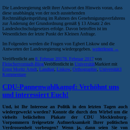
Die Landesregierung stellt ihrer Antwort den Hinweis voran, dass
diese unabhängig von der noch ausstehenden
Rechtmäßigkeitsprüfung im Rahmen des Genehmigungsverfahrens
zur Änderung der Grundordnung gemäß § 13 Absatz 2 des
Landeshochschulgesetzes erfolge. Davon betroffen ist im
Wesentlichen der letzte Punkt der Kleinen Anfrage.
Im Folgenden werden die Fragen von Egbert Liskow und die
„Landesregierung
Antworten der Landesregierung wiedergegeben.
weiterlesen
→
beantwortet
Veröffentlicht am
8. Februar 2017
8. Februar 2017
von
Egbert
Fleischervorstadt-Blog
Veröffentlicht in
Universität
Markiert mit
Liskows
Ernst Moritz Arndt
,
Landtag
,
Liskow
,
Orthographie
,
Universität
3
Kleine
Kommentare
Arndt-
Anfrage“
CDU-Pannenwahlkampf: Verhöhnt uns
und interessiert Euch!
Und, ist Ihr Interesse an Politik in den letzten Tagen auch
wiedergeweckt worden? Konnte die durch den Wirbel um die
vielseits belächelten Plakate der CDU Mecklenburg-
Vorpommern freigesetzte Aufmerksamkeit Ihrer politischen
Verdrossenheit vorbeugen? Wenn ja, dann seien Sie von