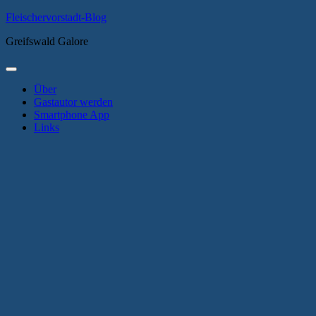
Zum
Fleischervorstadt-Blog
Inhalt
Greifswald Galore
springen
Primäres
Menü
Über
Gastautor werden
Smartphone App
Links