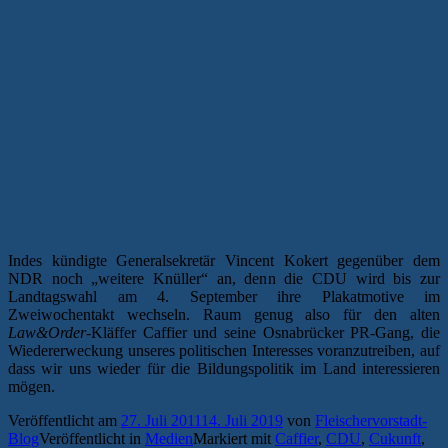
Indes kündigte Generalsekretär Vincent Kokert gegenüber dem
NDR noch „weitere Knüller“ an, denn die CDU wird bis zur
Landtagswahl am 4. September ihre Plakatmotive im
Zweiwochentakt wechseln. Raum genug also für den alten
Law&Order
-Kläffer Caffier und seine Osnabrücker PR-Gang, die
Wiedererweckung unseres politischen Interesses voranzutreiben, auf
dass wir uns wieder für die Bildungspolitik im Land interessieren
mögen.
Veröffentlicht am
27. Juli 2011
14. Juli 2019
von
Fleischervorstadt-
Blog
Veröffentlicht in
Medien
Markiert mit
Caffier
,
CDU
,
Cukunft
,