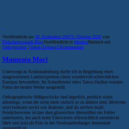
Veröffentlicht am
28. September 2007
2. Oktober 2020
von
Fleischervorstadt-Blog
Veröffentlicht in
Medien
Markiert mit
Orthographie
,
Ostsee-Zeitung
2 Kommentare
Momento Mori
Unterwegs in Neubrandenburg durfte ich in Begleitung eines
ausgewiesenen Lateinexpertens einen wundervoll-schrecklichen
Fauxpas bewundern. Im Schaufenster eines Tatoo-Studios wurden
Fotos der besten Werke ausgestellt.
Orthographische Mißgeschicke sind ärgerlich, peinlich wirds
allerdings, wenn die nicht mehr einfach so zu ändern sind.
Memento
mori
bedeutet soviel wie
Bedenke, daß du sterben mußt
.
Peinlicherweise ist hier dem glorreichen Ideenstifter ein Fehler
unterlaufen, der auch beim Tätowieren offensichtlich unentdeckt
blieb und jetzt als Foto in der Neubrandenburger Innenstadt
ausgestellt ist.