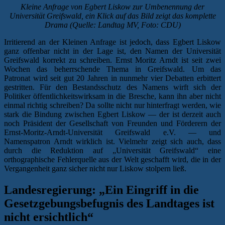
Kleine Anfrage von Egbert Liskow zur Umbenennung der
Universität Greifswald, ein Klick auf das Bild zeigt das komplette
Drama (Quelle: Landtag MV, Foto: CDU)
Irritierend an der Kleinen Anfrage ist jedoch, dass Egbert Liskow
ganz offenbar nicht in der Lage ist, den Namen der Universität
Greifswald korrekt zu schreiben. Ernst Moritz Arndt ist seit zwei
Wochen das beherrschende Thema in Greifswald. Um das
Patronat wird seit gut 20 Jahren in nunmehr vier Debatten erbittert
gestritten. Für den Bestandsschutz des Namens wirft sich der
Politiker öffentlichkeitswirksam in die Bresche, kann ihn aber nicht
einmal richtig schreiben? Da sollte nicht nur hinterfragt werden, wie
stark die Bindung zwischen Egbert Liskow — der ist derzeit auch
noch Präsident der Gesellschaft von Freunden und Förderern der
Ernst-Moritz-Arndt-Universität Greifswald e.V. — und
Namenspatron Arndt wirklich ist. Vielmehr zeigt sich auch, dass
durch die Reduktion auf „Universität Greifswald“ eine
orthographische Fehlerquelle aus der Welt geschafft wird, die in der
Vergangenheit ganz sicher nicht nur Liskow stolpern ließ.
Landesregierung: „Ein Eingriff in die
Gesetzgebungsbefugnis des Landtages ist
nicht ersichtlich“