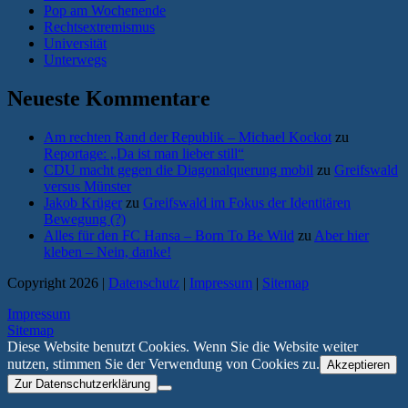
Pop am Wochenende
Rechtsextremismus
Universität
Unterwegs
Neueste Kommentare
Am rechten Rand der Republik – Michael Kockot
zu
Reportage: „Da ist man lieber still“
CDU macht gegen die Diagonalquerung mobil
zu
Greifswald
versus Münster
Jakob Krüger
zu
Greifswald im Fokus der Identitären
Bewegung (?)
Alles für den FC Hansa – Born To Be Wild
zu
Aber hier
kleben – Nein, danke!
Copyright 2026 |
Datenschutz
|
Impressum
|
Sitemap
Impressum
Sitemap
Diese Website benutzt Cookies. Wenn Sie die Website weiter
nutzen, stimmen Sie der Verwendung von Cookies zu.
Akzeptieren
Zur Datenschutzerklärung