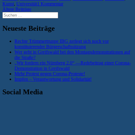
Kunst
,
Universität
1 Kommentar
Beitragsnavigation
Ältere Beiträge
Suchen
nach:
Neueste Beiträge
Rechte Trümmertruppe IBG zerlegt sich noch vor
konstituierender Bürgerschaftssitzung
Wer geht in Greifswald bei den Montagsdemonstrationen auf
die Straße?
„Wir fordern ein Nürnberg 2.0“ —Redebeitrag einer Corona-
Demonstration in Greifswald
Mehr Protest gegen Corona-Proteste!
Impfen – Verantwortung und Solidarität!
Social Media