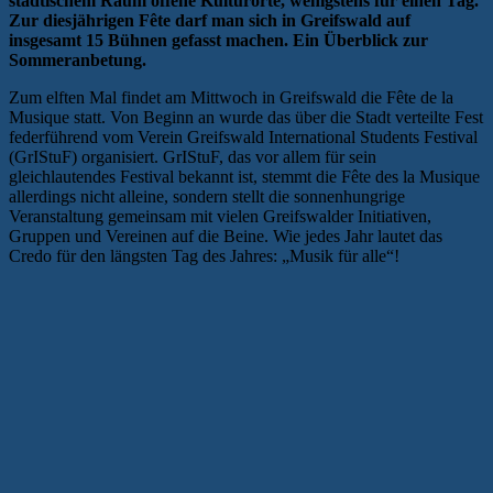
städtischem Raum offene Kulturorte, wenigstens für einen Tag.
Zur diesjährigen Fête darf man sich in Greifswald auf
insgesamt 15 Bühnen gefasst machen. Ein Überblick zur
Sommeranbetung.
Zum elften Mal findet am Mittwoch in Greifswald die Fête de la
Musique statt. Von Beginn an wurde das über die Stadt verteilte Fest
federführend vom Verein Greifswald International Students Festival
(GrIStuF) organisiert. GrIStuF, das vor allem für sein
gleichlautendes Festival bekannt ist, stemmt die Fête des la Musique
allerdings nicht alleine, sondern stellt die sonnenhungrige
Veranstaltung gemeinsam mit vielen Greifswalder Initiativen,
Gruppen und Vereinen auf die Beine. Wie jedes Jahr lautet das
Credo für den längsten Tag des Jahres: „Musik für alle“!