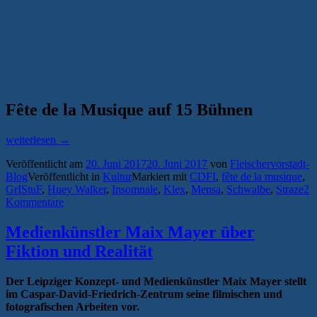
Fête de la Musique auf 15 Bühnen
„Ohren
weiterlesen
→
auf!
Veröffentlicht am
20. Juni 2017
20. Juni 2017
von
Fleischervorstadt-
Die
Blog
Veröffentlicht in
Kultur
Markiert mit
CDFI
,
fête de la musique
,
Fête
GrIStuF
,
Huey Walker
,
Insomnale
,
Klex
,
Mensa
,
Schwalbe
,
Straze
2
de
Kommentare
la
Musique
2017
Medienkünstler Maix Mayer über
in
Fiktion und Realität
Greifswald“
Der Leipziger Konzept- und Medienkünstler Maix Mayer stellt
im Caspar-David-Friedrich-Zentrum seine filmischen und
fotografischen Arbeiten vor.