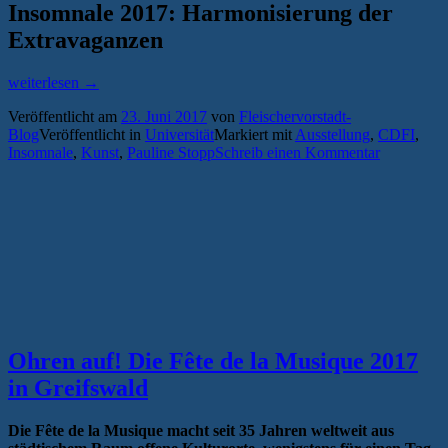
Insomnale 2017: Harmonisierung der
Extravaganzen
„Sanftes
weiterlesen
→
Kuratorium:
Veröffentlicht am
23. Juni 2017
von
Fleischervorstadt-
Insomnale
Blog
Veröffentlicht in
Universität
Markiert mit
Ausstellung
,
CDFI
,
2017“
Insomnale
,
Kunst
,
Pauline Stopp
Schreib einen Kommentar
Ohren auf! Die Fête de la Musique 2017
in Greifswald
Die Fête de la Musique macht seit 35 Jahren weltweit aus