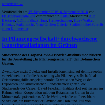
„Das
weiterlesen
→
Programm
Veröffentlicht am
15. September 2016
16. September 2016
von
der
Fleischervorstadt-Blog
Veröffentlicht in
Kultur
Markiert mit
Alte
14.
Bäckerei
,
CDFI
,
Fallada-Haus
,
Heineschuppen
,
Huey Walker
,
Greifswalder
Kabutze
,
Kulturnacht
,
Neue Greifen Galerie
,
Stadtbibliothek
Schreib
Kulturnacht“
einen Kommentar
In Pflanzengesellschaft: durchwachsene
Kunstinstallationen im Grünen
Studierende des Caspar-David-Friedrich-Instituts modifizieren
für die Ausstellung „In Pflanzengesellschaft“ den Botanischen
Garten.
Zweiundzwanzig Objekte und Installationen sind auf dem Lageplan
verzeichnet, der für die Ausstellung „In Pflanzengesellschaft“ als
Orientierungshilfe ausgelegt wurde. Er weist den Weg zu den
Exponaten und künstlerischen Landschaftseingriffen, die
Studierende des Caspar-David-Friedrich-Instituts dort seit gestern im
Rahmen einer Kooperation mit dem Botanischen Garten in der
Münterstraße präsentieren. Viele Werke, wie die unübersehbare
Sehnsucht
,
ein blütenweißer Pavillon aus Holz und Tüll von