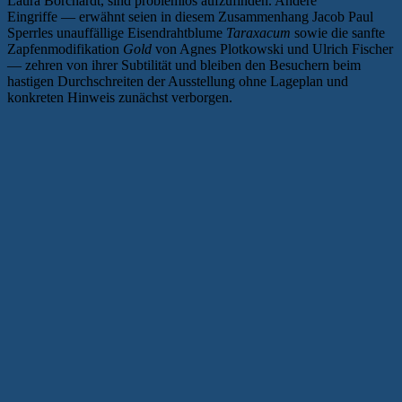
Laura Borchardt, sind problemlos aufzufinden. Andere
Eingriffe — erwähnt seien in diesem Zusammenhang Jacob Paul
Sperrles unauffällige Eisendrahtblume
Taraxacum
sowie die sanfte
Zapfenmodifikation
Gold
von Agnes Plotkowski und Ulrich Fischer
— zehren von ihrer Subtilität und bleiben den Besuchern beim
hastigen Durchschreiten der Ausstellung ohne Lageplan und
konkreten Hinweis zunächst verborgen.