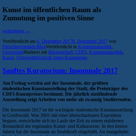
Kunst im öffentlichen Raum als
Zumutung im positiven Sinne
„Debatte
weiterlesen
→
um
Veröffentlicht am
6. Dezember 2017
6. Dezember 2017
von
Kunst
Fleischervorstadt-Blog
Veröffentlicht in
Kommunalpolitik
,
im
Universität
Markiert mit
Bürgerschaft
,
CDFI
,
Kommunalpolitik
,
öffentlichen
Kunst
,
Universität
Schreib einen Kommentar
Raum“
Sanftes Kuratorium: Insomnale 2017
Am Freitag werden auf der Insomnale, der größten
studentischen Kunstausstellung der Stadt, die Preisträger des
CDFI-Kunstpreises bestimmt. Die jährlich stattfindende
Ausstellung zeigt Arbeiten von mehr als zwanzig Studierenden.
Die Insomnale 2017 ist die wichtigste studentische Kunstausstellung
in Greifswald. Was 2001 mit einer überschaubaren Exposition
begann, entwickelte sich im Laufe der Zeit zu einem etablierten
Bestandteil der regionalen Kunst- und Kulturszene. In den letzten
Jahren hat die Insomnale an Strahlkraft eingebüßt. An mangelnder