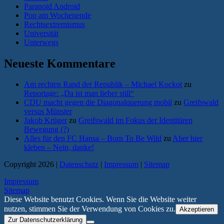
Paranoid Android
Pop am Wochenende
Rechtsextremismus
Universität
Unterwegs
Neueste Kommentare
Am rechten Rand der Republik – Michael Kockot
zu
Reportage: „Da ist man lieber still“
CDU macht gegen die Diagonalquerung mobil
zu
Greifswald
versus Münster
Jakob Krüger
zu
Greifswald im Fokus der Identitären
Bewegung (?)
Alles für den FC Hansa – Born To Be Wild
zu
Aber hier
kleben – Nein, danke!
Copyright 2026 |
Datenschutz
|
Impressum
|
Sitemap
Impressum
Sitemap
Diese Website benutzt Cookies. Wenn Sie die Website weiter
nutzen, stimmen Sie der Verwendung von Cookies zu.
Akzeptieren
Zur Datenschutzerklärung