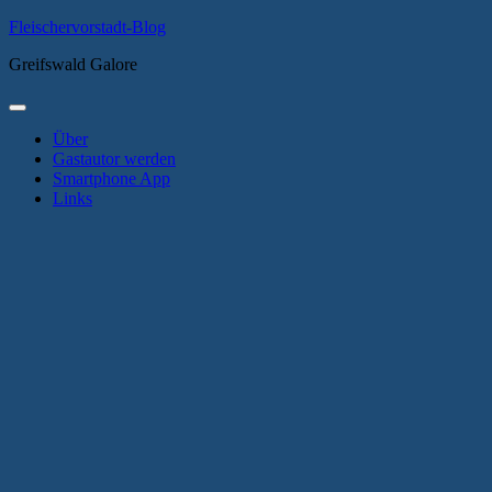
Zum
Fleischervorstadt-Blog
Inhalt
Greifswald Galore
springen
Primäres
Menü
Über
Gastautor werden
Smartphone App
Links