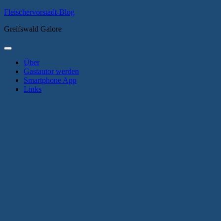
Zum
Fleischervorstadt-Blog
Inhalt
Greifswald Galore
springen
Primäres
Menü
Über
Gastautor werden
Smartphone App
Links