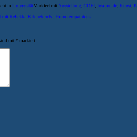
icht in
Universität
Markiert mit
Ausstellung
,
CDFI
,
Insomnale
,
Kunst
,
P
rt mit Rebekka Kricheldorfs „Homo empathicus“
sind mit
*
markiert