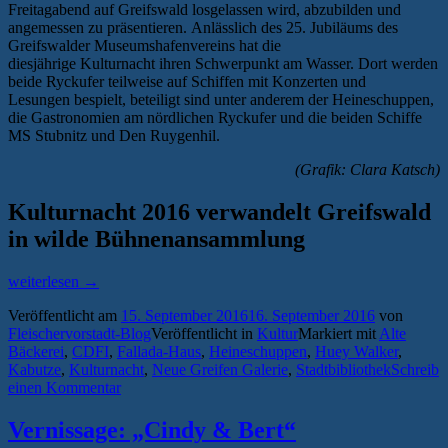
Freitagabend auf Greifswald losgelassen wird, abzubilden und
angemessen zu präsentieren. Anlässlich des 25. Jubiläums des
Greifswalder Museumshafenvereins hat die
diesjährige Kulturnacht ihren Schwerpunkt am Wasser. Dort werden
beide Ryckufer teilweise auf Schiffen mit Konzerten und
Lesungen bespielt, beteiligt sind unter anderem der Heineschuppen,
die Gastronomien am nördlichen Ryckufer und die beiden Schiffe
MS Stubnitz und Den Ruygenhil.
(Grafik: Clara Katsch)
Kulturnacht 2016 verwandelt Greifswald
in wilde Bühnenansammlung
„Das
weiterlesen
→
Programm
Veröffentlicht am
15. September 2016
16. September 2016
von
der
Fleischervorstadt-Blog
Veröffentlicht in
Kultur
Markiert mit
Alte
14.
Bäckerei
,
CDFI
,
Fallada-Haus
,
Heineschuppen
,
Huey Walker
,
Greifswalder
Kabutze
,
Kulturnacht
,
Neue Greifen Galerie
,
Stadtbibliothek
Schreib
Kulturnacht“
einen Kommentar
Vernissage: „Cindy & Bert“