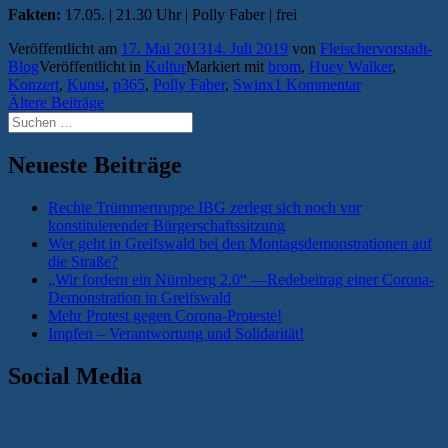
Fakten:
17.05. | 21.30 Uhr | Polly Faber | frei
Veröffentlicht am
17. Mai 2013
14. Juli 2019
von
Fleischervorstadt-
Blog
Veröffentlicht in
Kultur
Markiert mit
brom
,
Huey Walker
,
Konzert
,
Kunst
,
p365
,
Polly Faber
,
Swinx
1 Kommentar
Beitragsnavigation
Ältere Beiträge
Suchen
nach:
Neueste Beiträge
Rechte Trümmertruppe IBG zerlegt sich noch vor
konstituierender Bürgerschaftssitzung
Wer geht in Greifswald bei den Montagsdemonstrationen auf
die Straße?
„Wir fordern ein Nürnberg 2.0“ —Redebeitrag einer Corona-
Demonstration in Greifswald
Mehr Protest gegen Corona-Proteste!
Impfen – Verantwortung und Solidarität!
Social Media