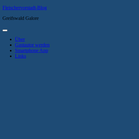
Zum
Fleischervorstadt-Blog
Inhalt
Greifswald Galore
springen
Primäres
Menü
Über
Gastautor werden
Smartphone App
Links