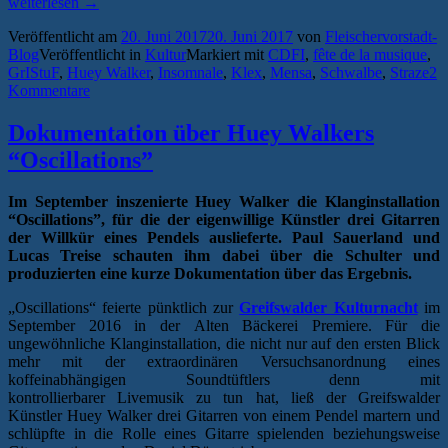
„Ohren
weiterlesen
→
auf!
Veröffentlicht am
20. Juni 2017
20. Juni 2017
von
Fleischervorstadt-
Die
Blog
Veröffentlicht in
Kultur
Markiert mit
CDFI
,
fête de la musique
,
Fête
GrIStuF
,
Huey Walker
,
Insomnale
,
Klex
,
Mensa
,
Schwalbe
,
Straze
2
de
Kommentare
la
Musique
2017
Dokumentation über Huey Walkers
in
“Oscillations”
Greifswald“
Im September inszenierte Huey Walker die Klanginstallation
“Oscillations”, für die der eigenwillige Künstler drei Gitarren
der Willkür eines Pendels auslieferte. Paul Sauerland und
Lucas Treise schauten ihm dabei über die Schulter und
produzierten eine kurze Dokumentation über das Ergebnis.
„Oscillations“ feierte pünktlich zur
Greifswalder Kulturnacht
im
September 2016 in der Alten Bäckerei Premiere. Für die
ungewöhnliche Klanginstallation, die nicht nur auf den ersten Blick
mehr mit der extraordinären Versuchsanordnung eines
koffeinabhängigen Soundtüftlers denn mit
kontrollierbarer Livemusik zu tun hat, ließ der Greifswalder
Künstler Huey Walker drei Gitarren von einem Pendel martern und
schlüpfte in die Rolle eines Gitarre spielenden beziehungsweise