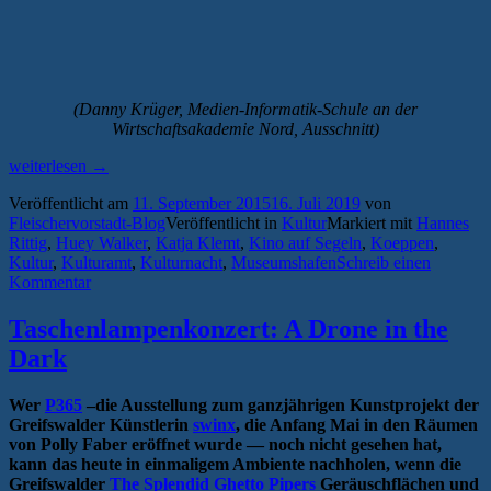
(Danny Krüger, Medien-Informatik-Schule an der
Wirtschaftsakademie Nord, Ausschnitt)
„Das
weiterlesen
→
Programm
Veröffentlicht am
11. September 2015
16. Juli 2019
von
der
Fleischervorstadt-Blog
Veröffentlicht in
Kultur
Markiert mit
Hannes
13.
Rittig
,
Huey Walker
,
Katja Klemt
,
Kino auf Segeln
,
Koeppen
,
Greifswalder
Kultur
,
Kulturamt
,
Kulturnacht
,
Museumshafen
Schreib einen
Kulturnacht“
Kommentar
Taschenlampenkonzert: A Drone in the
Dark
Wer
P365
–die Ausstellung zum ganzjährigen Kunstprojekt der
Greifswalder Künstlerin
swinx
, die Anfang Mai in den Räumen
von Polly Faber eröffnet wurde — noch nicht gesehen hat,
kann das heute in einmaligem Ambiente nachholen, wenn die
Greifswalder
The Splendid Ghetto Pipers
Geräuschflächen und