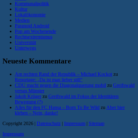
Kommunalpolitik
Kultur
Lokalökonomie
Medien
Paranoid Android
Pop am Wochenende
Rechtsextremismus
Universität
Unterwegs
Neueste Kommentare
Am rechten Rand der Republik – Michael Kockot
zu
Reportage: „Da ist man lieber still“
CDU macht gegen die Diagonalquerung mobil
zu
Greifswald
versus Münster
Jakob Krüger
zu
Greifswald im Fokus der Identitären
Bewegung (?)
Alles für den FC Hansa – Born To Be Wild
zu
Aber hier
kleben – Nein, danke!
Copyright 2026 |
Datenschutz
|
Impressum
|
Sitemap
Impressum