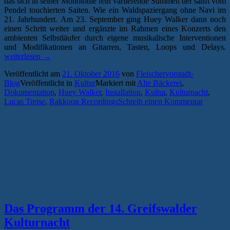
das sich in seiner Monotonie fein variierende Summen der sanft vom
Pendel touchierten Saiten. Wie ein Waldspaziergang ohne Navi im
21. Jahrhundert. Am 23. September ging Huey Walker dann noch
einen Schritt weiter und ergänzte im Rahmen eines Konzerts den
ambienten Selbstläufer durch eigene musikalische Interventionen
„
und Modifikationen an Gitarren, Tasten, Loops und Delays.
ü
weiterlesen
→
H
Veröffentlicht am
21. Oktober 2016
von
Fleischervorstadt-
W
Blog
Veröffentlicht in
Kultur
Markiert mit
Alte Bäckerei
,
“
Dokumentation
,
Huey Walker
,
Installation
,
Kultur
,
Kulturnacht
,
Lucas Treise
,
Rakkoon Recordings
Schreib einen Kommentar
Das Programm der 14. Greifswalder
Kulturnacht