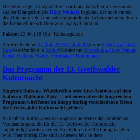
Die Vernissage „Cindy & Bert“ wird musikalisch von Livesounds
aus der Klangschmiede
Huey Walkers
begleitet, der noch einmal
den Habanero spielt und seine sommerlichen Lebensmelodien durch
die Rathausflure schicken wird. Ay Ay Chiquita!
Fakten:
23.06. | 18 Uhr | Rathausgalerie
Veröffentlicht am
22. Juni 2016
22. Juni 2016
von
Fleischervorstadt-
Blog
Veröffentlicht in
Kultur
Markiert mit
Ausstellung
,
Huey Walker
,
Kunst
,
Rathaus
,
Swinx
,
Vernissage
1 Kommentar
Das Programm der 13. Greifswalder
Kulturnacht
Singende Balkone, Wipfeltreffen oder Live-Ambient auf dem
früheren Thälmann-Platz — mit einem abwechslungsreichen
Programm wird heute an knapp fünfzig verschiedenen Orten
die Greifswalder Kulturnacht gefeiert.
Es bleibt zu hoffen, dass das regnerische Wetter den zahlreichen
Veranstaltungen, die für die 13. Greifswalder Kulturnacht
angekündigt werden, keinen Strich durch die Rechnung machen
wird. Fast fünfzig Orte sind in diesem Jahr an dem