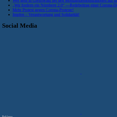
Wer geht in Greifswald bei den Montagsdemonstrationen auf di
„Wir fordern ein Nürnberg 2.0“ —Redebeitrag einer Corona-De
Mehr Protest gegen Corona-Proteste!
Impfen – Verantwortung und Solidarität!
Social Media
Reklame