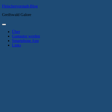
Zum
Fleischervorstadt-Blog
Inhalt
Greifswald Galore
springen
Primäres
Menü
Über
Gastautor werden
Smartphone App
Links