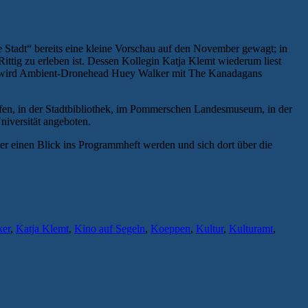
Stadt“ bereits eine kleine Vorschau auf den November gewagt; in
tig zu erleben ist. Dessen Kollegin Katja Klemt wiederum liest
r wird Ambient-Dronehead Huey Walker mit The Kanadagans
en, in der Stadtbibliothek, im Pommerschen Landesmuseum, in der
niversität angeboten.
her einen Blick ins Programmheft werden und sich dort über die
er
,
Katja Klemt
,
Kino auf Segeln
,
Koeppen
,
Kultur
,
Kulturamt
,