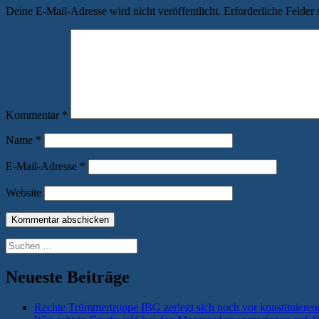
Deine E-Mail-Adresse wird nicht veröffentlicht.
Erforderliche Felder 
Kommentar
*
Name
*
E-Mail-Adresse
*
Website
Suchen
nach:
Neueste Beiträge
Rechte Trümmertruppe IBG zerlegt sich noch vor konstituieren