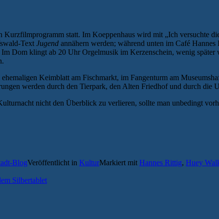
Kurzfilmprogramm statt. Im Koeppenhaus wird mit „Ich versuchte die 
fswald-Text
Jugend
annähern werden; während unten im Café Hannes Rit
Im Dom klingt ab 20 Uhr Orgelmusik im Kerzenschein, wenig späte
n.
m ehemaligen Keimblatt am Fischmarkt, im Fangenturm am Museumshaf
rungen werden durch den Tierpark, den Alten Friedhof und durch die U
Kulturnacht nicht den Überblick zu verlieren, sollte man unbedingt vor
tadt-Blog
Veröffentlicht in
Kultur
Markiert mit
Hannes Rittig
,
Huey Walk
em Silbertablet