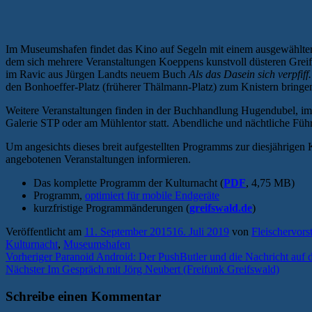
Im Museumshafen findet das Kino auf Segeln mit einem ausgewählten 
dem sich mehrere Veranstaltungen Koeppens kunstvoll düsteren Grei
im Ravic aus Jürgen Landts neuem Buch
Als das Dasein sich verpfiff.
den Bonhoeffer-Platz (früherer Thälmann-Platz) zum Knistern bringe
Weitere Veranstaltungen finden in der Buchhandlung Hugendubel, i
Galerie STP oder am Mühlentor statt. Abendliche und nächtliche Füh
Um angesichts dieses breit aufgestellten Programms zur diesjährigen 
angebotenen Veranstaltungen informieren.
Das komplette Programm der Kulturnacht (
PDF
, 4,75 MB)
Programm,
optimiert für mobile Endgeräte
kurzfristige Programmänderungen (
greifswald.de
)
Veröffentlicht am
11. September 2015
16. Juli 2019
von
Fleischervors
Kulturnacht
,
Museumshafen
Beitragsnavigation
Vorheriger
Vorheriger
Paranoid Android: Der PushButler und die Nachricht auf d
Nächster
Beitrag:
Nächster
Im Gespräch mit Jörg Neubert (Freifunk Greifswald)
Beitrag:
Schreibe einen Kommentar