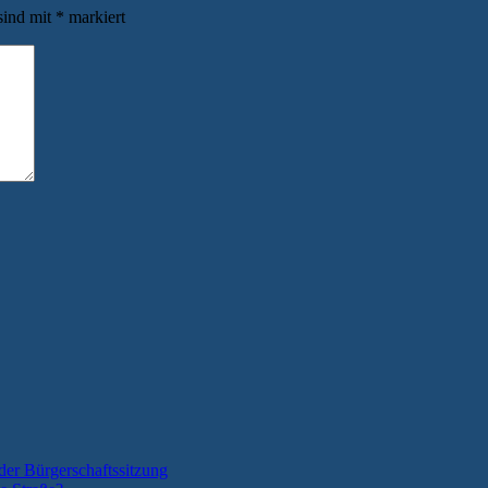
sind mit
*
markiert
der Bürgerschaftssitzung