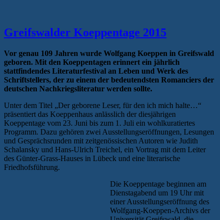
Greifswalder Koeppentage 2015
Vor genau 109 Jahren wurde Wolfgang Koeppen in Greifswald
geboren. Mit den Koeppentagen erinnert ein jährlich
stattfindendes Literaturfestival an Leben und Werk des
Schriftstellers, der zu einem der bedeutendsten
Romanciers
der
deutschen Nachkriegsliteratur werden sollte.
Unter dem Titel „Der geborene Leser, für den ich mich halte…“
präsentiert das Koeppenhaus anlässlich der diesjährigen
Koeppentage vom 23. Juni bis zum 1. Juli ein wohlkuratiertes
Programm. Dazu gehören zwei Ausstellungseröffnungen, Lesungen
und Gesprächsrunden mit zeitgenössischen Autoren wie Judith
Schalansky und Hans-Ulrich Treichel, ein Vortrag mit dem Leiter
des Günter-Grass-Hauses in Lübeck und eine literarische
Friedhofsführung.
Die Koeppentage beginnen am
Dienstagabend um 19 Uhr mit
einer Ausstellungseröffnung des
Wolfgang-Koeppen-Archivs der
Universität Greifswald, die