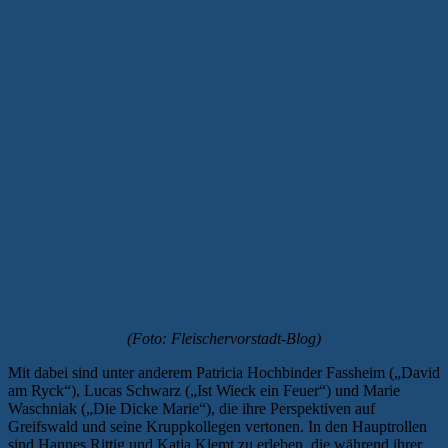
(Foto: Fleischervorstadt-Blog)
Mit dabei sind unter anderem Patricia Hochbinder Fassheim („David
am Ryck“), Lucas Schwarz („Ist Wieck ein Feuer“) und Marie
Waschniak („Die Dicke Marie“), die ihre Perspektiven auf
Greifswald und seine Kruppkollegen vertonen. In den Hauptrollen
sind Hannes Rittig und Katja Klemt zu erleben, die während ihrer