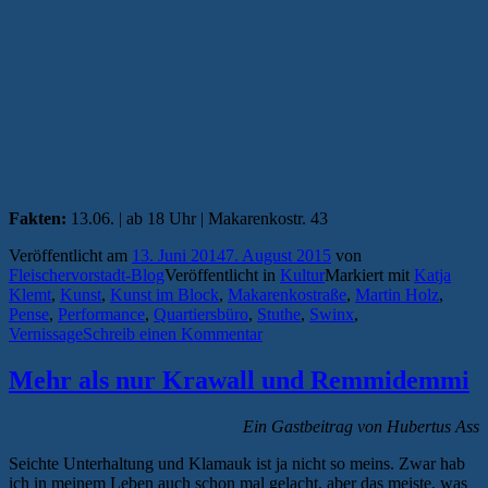
Fakten:
13.06. | ab 18 Uhr | Makarenkostr. 43
Veröffentlicht am
13. Juni 2014
7. August 2015
von
Fleischervorstadt-Blog
Veröffentlicht in
Kultur
Markiert mit
Katja
Klemt
,
Kunst
,
Kunst im Block
,
Makarenkostraße
,
Martin Holz
,
Pense
,
Performance
,
Quartiersbüro
,
Stuthe
,
Swinx
,
Vernissage
Schreib einen Kommentar
Mehr als nur Krawall und Remmidemmi
Ein Gastbeitrag von Hubertus Ass
Seichte Unterhaltung und Klamauk ist ja nicht so meins. Zwar hab
ich in meinem Leben auch schon mal gelacht, aber das meiste, was