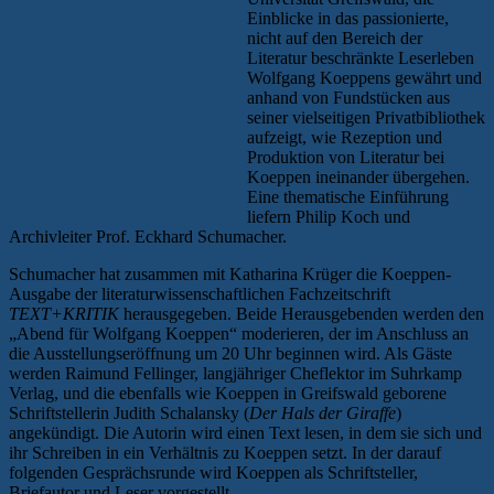
Einblicke in das passionierte,
nicht auf den Bereich der
Literatur beschränkte Leserleben
Wolfgang Koeppens gewährt und
anhand von Fundstücken aus
seiner vielseitigen Privatbibliothek
aufzeigt, wie Rezeption und
Produktion von Literatur bei
Koeppen ineinander übergehen.
Eine thematische Einführung
liefern Philip Koch und
Archivleiter Prof. Eckhard Schumacher.
Schumacher hat zusammen mit Katharina Krüger die Koeppen-
Ausgabe der literaturwissenschaftlichen Fachzeitschrift
TEXT+KRITIK
herausgegeben. Beide Herausgebenden werden den
„Abend für Wolfgang Koeppen“ moderieren, der im Anschluss an
die Ausstellungseröffnung um 20 Uhr beginnen wird. Als Gäste
werden Raimund Fellinger, langjähriger Cheflektor im Suhrkamp
Verlag, und die ebenfalls wie Koeppen in Greifswald geborene
Schriftstellerin Judith Schalansky (
Der Hals der Giraffe
)
angekündigt. Die Autorin wird einen Text lesen, in dem sie sich und
ihr Schreiben in ein Verhältnis zu Koeppen setzt. In der darauf
folgenden Gesprächsrunde wird Koeppen als Schriftsteller,
Briefautor und Leser vorgestellt.