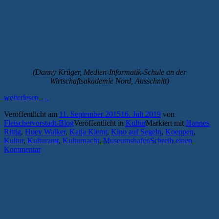
(Danny Krüger, Medien-Informatik-Schule an der
Wirtschaftsakademie Nord, Ausschnitt)
„Das
weiterlesen
→
Programm
Veröffentlicht am
11. September 2015
16. Juli 2019
von
der
Fleischervorstadt-Blog
Veröffentlicht in
Kultur
Markiert mit
Hannes
13.
Rittig
,
Huey Walker
,
Katja Klemt
,
Kino auf Segeln
,
Koeppen
,
Greifswalder
Kultur
,
Kulturamt
,
Kulturnacht
,
Museumshafen
Schreib einen
Kulturnacht“
Kommentar