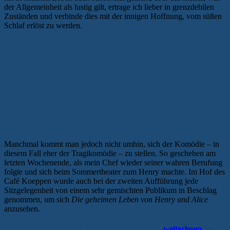
der Allgemeinheit als lustig gilt, ertrage ich lieber in grenzdebilen
Zuständen und verbinde dies mit der innigen Hoffnung, vom süßen
Schlaf erlöst zu werden.
Manchmal kommt man jedoch nicht umhin, sich der Komödie – in
diesem Fall eher der Tragikomödie – zu stellen. So geschehen am
letzten Wochenende, als mein Chef wieder seiner wahren Berufung
folgte und sich beim Sommertheater zum Henry machte. Im Hof des
Café Koeppen wurde auch bei der zweiten Aufführung jede
Sitzgelegenheit von einem sehr gemischten Publikum in Beschlag
genommen, um sich
Die geheimen Leben von Henry und Alice
anzusehen.
„Mehr
EINE SCHRECKLICH KLEINE FAMILIE
weiterlesen
→