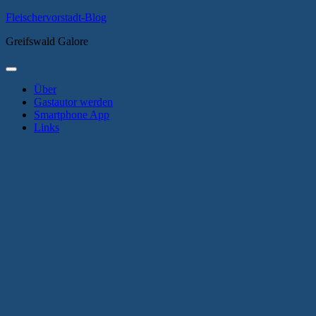
Zum
Fleischervorstadt-Blog
Inhalt
Greifswald Galore
springen
Primäres
Menü
Über
Gastautor werden
Smartphone App
Links