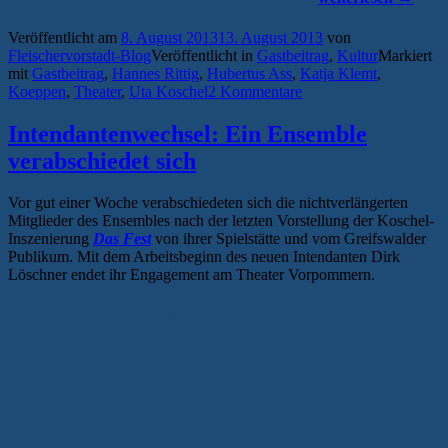
als
nur
Veröffentlicht am
8. August 2013
13. August 2013
von
Krawall
Fleischervorstadt-Blog
Veröffentlicht in
Gastbeitrag
,
Kultur
Markiert
und
mit
Gastbeitrag
,
Hannes Rittig
,
Hubertus Ass
,
Katja Klemt
,
Remmidemmi“
Koeppen
,
Theater
,
Uta Koschel
2 Kommentare
Intendantenwechsel: Ein Ensemble
verabschiedet sich
Vor gut einer Woche verabschiedeten sich die nichtverlängerten
Mitglieder des Ensembles nach der letzten Vorstellung der Koschel-
Inszenierung
Das Fest
von ihrer Spielstätte und vom Greifswalder
Publikum. Mit dem Arbeitsbeginn des neuen Intendanten Dirk
Löschner endet ihr Engagement am Theater Vorpommern.
TOSENDER BEIFALL ZUR LETZEN
EHRE