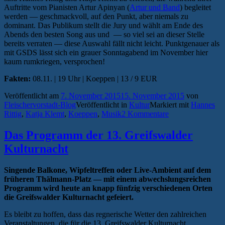
Auftritte vom Pianisten Artur Apinyan (
Artur und Band
) begleitet
werden — geschmackvoll, auf den Punkt, aber niemals zu
dominant. Das Publikum stellt die Jury und wählt am Ende des
Abends den besten Song aus und — so viel sei an dieser Stelle
bereits verraten — diese Auswahl fällt nicht leicht. Punktgenauer als
mit GSDS lässt sich ein grauer Sonntagabend im November hier
kaum rumkriegen, versprochen!
Fakten:
08.11. | 19 Uhr | Koeppen | 13 / 9 EUR
Veröffentlicht am
7. November 2015
15. November 2015
von
Fleischervorstadt-Blog
Veröffentlicht in
Kultur
Markiert mit
Hannes
Rittig
,
Katja Klemt
,
Koeppen
,
Musik
2 Kommentare
Das Programm der 13. Greifswalder
Kulturnacht
Singende Balkone, Wipfeltreffen oder Live-Ambient auf dem
früheren Thälmann-Platz — mit einem abwechslungsreichen
Programm wird heute an knapp fünfzig verschiedenen Orten
die Greifswalder Kulturnacht gefeiert.
Es bleibt zu hoffen, dass das regnerische Wetter den zahlreichen
Veranstaltungen, die für die 13. Greifswalder Kulturnacht