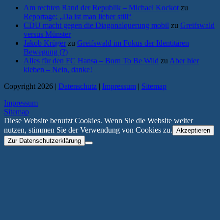
Am rechten Rand der Republik – Michael Kockot
zu
Reportage: „Da ist man lieber still“
CDU macht gegen die Diagonalquerung mobil
zu
Greifswald
versus Münster
Jakob Krüger
zu
Greifswald im Fokus der Identitären
Bewegung (?)
Alles für den FC Hansa – Born To Be Wild
zu
Aber hier
kleben – Nein, danke!
Copyright 2026 |
Datenschutz
|
Impressum
|
Sitemap
Impressum
Sitemap
Diese Website benutzt Cookies. Wenn Sie die Website weiter
nutzen, stimmen Sie der Verwendung von Cookies zu.
Akzeptieren
Zur Datenschutzerklärung