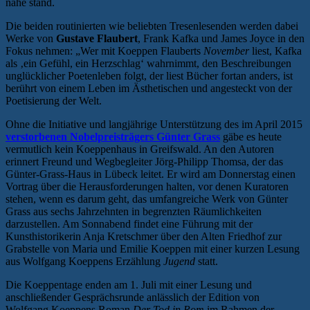
nahe stand.
Die beiden routinierten wie beliebten Tresenlesenden werden dabei
Werke von
Gustave Flaubert
, Frank Kafka und James Joyce in den
Fokus nehmen: „Wer mit Koeppen Flauberts
November
liest, Kafka
als ‚ein Gefühl, ein Herzschlag‘ wahrnimmt, den Beschreibungen
unglücklicher Poetenleben folgt, der liest Bücher fortan anders, ist
berührt von einem Leben im Ästhetischen und angesteckt von der
Poetisierung der Welt.
Ohne die Initiative und langjährige Unterstützung des im April 2015
verstorbenen Nobelpreisträgers Günter Grass
gäbe es heute
vermutlich kein Koeppenhaus in Greifswald. An den Autoren
erinnert Freund und Wegbegleiter Jörg-Philipp Thomsa, der das
Günter-Grass-Haus in Lübeck leitet. Er wird am Donnerstag einen
Vortrag über die Herausforderungen halten, vor denen Kuratoren
stehen, wenn es darum geht, das umfangreiche Werk von Günter
Grass aus sechs Jahrzehnten in begrenzten Räumlichkeiten
darzustellen. Am Sonnabend findet eine Führung mit der
Kunsthistorikerin Anja Kretschmer über den Alten Friedhof zur
Grabstelle von Maria und Emilie Koeppen mit einer kurzen Lesung
aus Wolfgang Koeppens Erzählung
Jugend
statt.
Die Koeppentage enden am 1. Juli mit einer Lesung und
anschließender Gesprächsrunde anlässlich der Edition von
Wolfgang Koeppens Roman
Der Tod in Rom
im Rahmen der