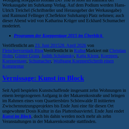
Werkausgabe im Suhrkamp Verlag. Auf dem Podium werden Hans-
Ulrich Treichel (Schriftsteller und Herausgeber der Werkausgabe)
und Raimund Fellinger (Cheflektor Suhrkamp) Platz nehmen; auch
dieser Abend wird von Katharina Krüger und Eckhard Schumacher
moderiert.
Programm der Koeppentage 2015 im Überblick
Veröffentlicht am
23. Juni 2015
28. April 2026
von
Fleischervorstadt-Blog
Veröffentlicht in
Kultur
Markiert mit
Christian
Holm
,
Günter Grass
,
Judith Schalansky
,
Katja Klemt
,
Koeppen
,
Koeppentage
,
Schumacher
,
Wolfgang Koeppen
Schreib einen
Kommentar
Vernissage: Kunst im Block
Seit April bespielen Kunstschaffende insgesamt zehn Wohnungen in
einem leergezogenen Aufgang in der Makarenkostraße und bringen
im Rahmen eines vom Quartiersbüro Schönwalde II initiierten
Zwischennutzungsprojektes bis Ende Juni eine für diesen Ort
ungewohnte Dosis Kultur in das Plattenbauviertel. Ende Juni endet
Kunst im Block
, doch bis dahin werden noch mehr als zehn
Veranstaltungen in der Makarenkostraße stattfinden.