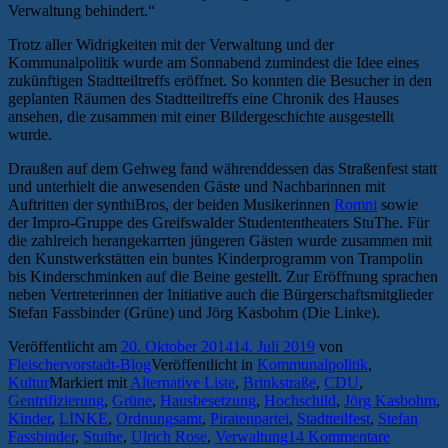
Verwaltung behindert.“
Trotz aller Widrigkeiten mit der Verwaltung und der
Kommunalpolitik wurde am Sonnabend zumindest die Idee eines
zukünftigen Stadtteiltreffs eröffnet. So konnten die Besucher in den
geplanten Räumen des Stadtteiltreffs eine Chronik des Hauses
ansehen, die zusammen mit einer Bildergeschichte ausgestellt
wurde.
Draußen auf dem Gehweg fand währenddessen das Straßenfest statt
und unterhielt die anwesenden Gäste und Nachbarinnen mit
Auftritten der synthiBros, der beiden Musikerinnen
Romni
sowie
der Impro-Gruppe des Greifswalder Studententheaters StuThe. Für
die zahlreich herangekarrten jüngeren Gästen wurde zusammen mit
den Kunstwerkstätten ein buntes Kinderprogramm von Trampolin
bis Kinderschminken auf die Beine gestellt. Zur Eröffnung sprachen
neben Vertreterinnen der Initiative auch die Bürgerschaftsmitglieder
Stefan Fassbinder (Grüne) und Jörg Kasbohm (Die Linke).
Veröffentlicht am
20. Oktober 2014
14. Juli 2019
von
Fleischervorstadt-Blog
Veröffentlicht in
Kommunalpolitik
,
Kultur
Markiert mit
Alternative Liste
,
Brinkstraße
,
CDU
,
Gentrifizierung
,
Grüne
,
Hausbesetzung
,
Hochschild
,
Jörg Kasbohm
,
Kinder
,
LINKE
,
Ordnungsamt
,
Piratenpartei
,
Stadtteilfest
,
Stefan
Fassbinder
,
Stuthe
,
Ulrich Rose
,
Verwaltung
14 Kommentare