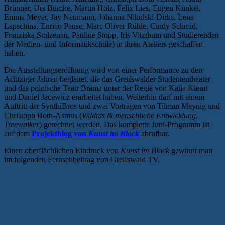
Brünner, Urs Bumke, Martin Holz, Felix Lies, Eugen Kunkel,
Emma Meyer, Jay Neumann, Johanna Nikulski-Dirks, Lena
Lapschina, Enrico Pense, Marc Oliver Rühle, Cindy Schmid,
Franziska Stolzenau, Pauline Stopp, Iris Vitzthum und Studierenden
der Medien- und Informatikschule) in ihren Ateliers geschaffen
haben.
Die Ausstellungseröffnung wird von einer Performance zu den
Achtziger Jahren begleitet, die das Greifswalder Studententheater
und das polnische Teatr Brama unter der Regie von Katja Klemt
und Daniel Jacewicz erarbeitet haben. Weiterhin darf mit einem
Auftritt der SynthiBros und zwei Vorträgen von Tilman Meynig und
Christoph Both-Asmus (
Wildnis & menschliche Entwicklung
,
Treewalker
) gerechnet werden. Das komplette Juni-Programm ist
auf dem
Projektblog von
Kunst im Block
abrufbar.
Einen oberflächlichen Eindruck von
Kunst im Block
gewinnt man
im folgenden Fernsehbeitrag von Greifswald TV.