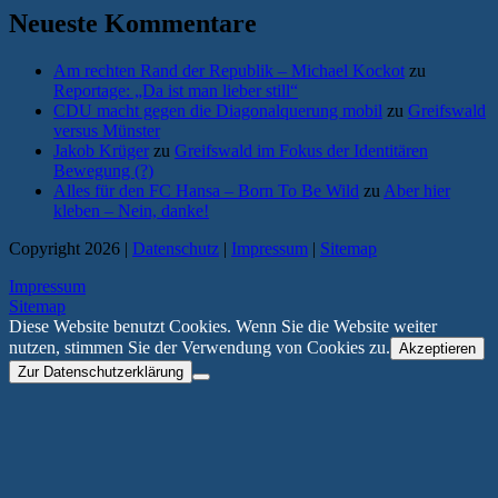
Neueste Kommentare
Am rechten Rand der Republik – Michael Kockot
zu
Reportage: „Da ist man lieber still“
CDU macht gegen die Diagonalquerung mobil
zu
Greifswald
versus Münster
Jakob Krüger
zu
Greifswald im Fokus der Identitären
Bewegung (?)
Alles für den FC Hansa – Born To Be Wild
zu
Aber hier
kleben – Nein, danke!
Copyright 2026 |
Datenschutz
|
Impressum
|
Sitemap
Impressum
Sitemap
Diese Website benutzt Cookies. Wenn Sie die Website weiter
nutzen, stimmen Sie der Verwendung von Cookies zu.
Akzeptieren
Zur Datenschutzerklärung