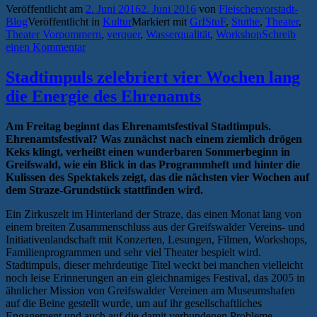
Veröffentlicht am
2. Juni 2016
2. Juni 2016
von
Fleischervorstadt-
am
Blog
Veröffentlicht in
Kultur
Markiert mit
GrIStuF
,
Stuthe
,
Theater
,
Theater
Theater Vorpommern
,
verquer
,
Wasserqualität
,
Workshop
Schreib
Vorpommern
einen Kommentar
—
Ibsens
„Volksfeind“
Stadtimpuls zelebriert vier Wochen lang
goes
die Energie des Ehrenamts
Simbabwe“
Am Freitag beginnt das Ehrenamtsfestival Stadtimpuls.
Ehrenamtsfestival? Was zunächst nach einem ziemlich drögen
Keks klingt, verheißt einen wunderbaren Sommerbeginn in
Greifswald, wie ein Blick in das Programmheft und hinter die
Kulissen des Spektakels zeigt, das die nächsten vier Wochen auf
dem Straze-Grundstück stattfinden wird.
Ein Zirkuszelt im Hinterland der Straze, das einen Monat lang von
einem breiten Zusammenschluss aus der Greifswalder Vereins- und
Initiativenlandschaft mit Konzerten, Lesungen, Filmen, Workshops,
Familienprogrammen und sehr viel Theater bespielt wird.
Stadtimpuls, dieser mehrdeutige Titel weckt bei manchen vielleicht
noch leise Erinnerungen an ein gleichnamiges Festival, das 2005 in
ähnlicher Mission von Greifswalder Vereinen am Museumshafen
auf die Beine gestellt wurde, um auf ihr gesellschaftliches
Engagement und auch auf die damit verbundenen Probleme