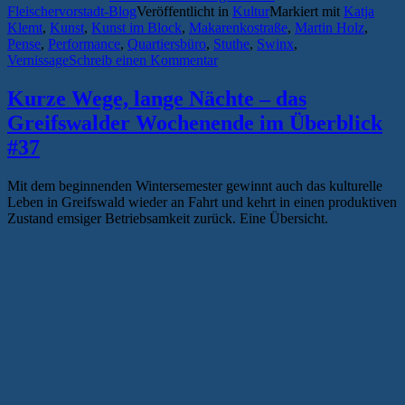
Fleischervorstadt-Blog
Veröffentlicht in
Kultur
Markiert mit
Katja
Klemt
,
Kunst
,
Kunst im Block
,
Makarenkostraße
,
Martin Holz
,
Pense
,
Performance
,
Quartiersbüro
,
Stuthe
,
Swinx
,
Vernissage
Schreib einen Kommentar
Kurze Wege, lange Nächte – das
Greifswalder Wochenende im Überblick
#37
Mit dem beginnenden Wintersemester gewinnt auch das kulturelle
Leben in Greifswald wieder an Fahrt und kehrt in einen produktiven
Zustand emsiger Betriebsamkeit zurück. Eine Übersicht.