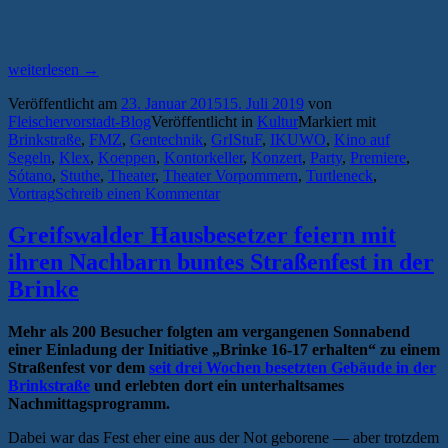
„Kurze
weiterlesen
→
Wege,
Veröffentlicht am
23. Januar 2015
15. Juli 2019
von
lange
Fleischervorstadt-Blog
Veröffentlicht in
Kultur
Markiert mit
Nächte
Brinkstraße
,
FMZ
,
Gentechnik
,
GrIStuF
,
IKUWO
,
Kino auf
–
Segeln
,
Klex
,
Koeppen
,
Kontorkeller
,
Konzert
,
Party
,
Premiere
,
das
Sótano
,
Stuthe
,
Theater
,
Theater Vorpommern
,
Turtleneck
,
Greifswalder
Vortrag
Schreib einen Kommentar
Wochenende
im
Überblick
Greifswalder Hausbesetzer feiern mit
#44“
ihren Nachbarn buntes Straßenfest in der
Brinke
Mehr als 200 Besucher folgten am vergangenen Sonnabend
einer Einladung der Initiative „Brinke 16-17 erhalten“ zu einem
Straßenfest vor dem
seit drei Wochen besetzten Gebäude in der
Brinkstraße
und erlebten dort ein unterhaltsames
Nachmittagsprogramm.
Dabei war das Fest eher eine aus der Not geborene — aber trotzdem