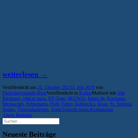
„Kurze
weiterlesen
→
Wege,
Veröffentlicht am
25. Oktober 2013
3. Juli 2019
von
lange
Fleischervorstadt-Blog
Veröffentlicht in
Kultur
Markiert mit
Alte
Nächte
Bäckerei
,
critical mass
,
EP-Tage
,
IKUWO
,
James Itt
,
Koeppen
,
Mensaclub
,
Pehlemann
,
Polly Faber
,
RohlexXx
,
Rosa
,
St. Spiritus
,
–
Stuthe
,
Tortenakademie
,
Zonic
Schreib einen Kommentar
das
Beitragsnavigation
Ältere Beiträge
Suchen
Greifswalder
nach:
Wochenende
Neueste Beiträge