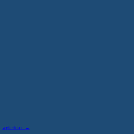
„„Water
weiterlesen
→
Games“