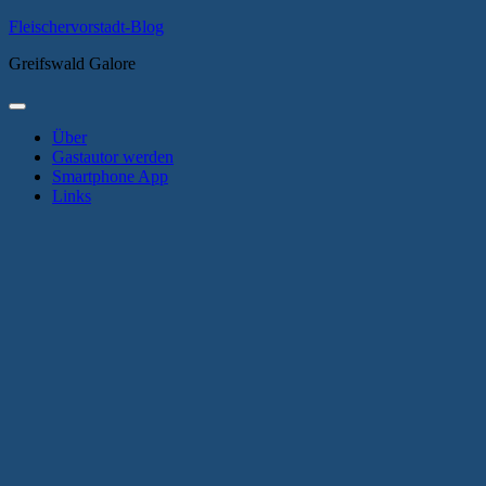
Zum
Fleischervorstadt-Blog
Inhalt
Greifswald Galore
springen
Primäres
Menü
Über
Gastautor werden
Smartphone App
Links