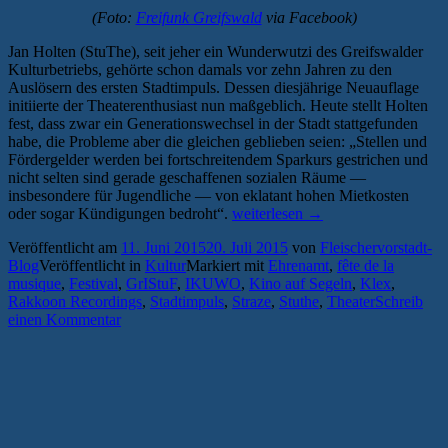
(Foto:
Freifunk Greifswald
via Facebook)
Jan Holten (StuThe), seit jeher ein Wunderwutzi des Greifswalder
Kulturbetriebs, gehörte schon damals vor zehn Jahren zu den
Auslösern des ersten Stadtimpuls. Dessen diesjährige Neuauflage
initiierte der Theaterenthusiast nun maßgeblich. Heute stellt Holten
fest, dass zwar ein Generationswechsel in der Stadt stattgefunden
habe, die Probleme aber die gleichen geblieben seien: „Stellen und
Fördergelder werden bei fortschreitendem Sparkurs gestrichen und
nicht selten sind gerade geschaffenen sozialen Räume —
insbesondere für Jugendliche — von eklatant hohen Mietkosten
„Stadtimpuls
oder sogar Kündigungen bedroht“.
weiterlesen
→
zelebriert
Veröffentlicht am
11. Juni 2015
20. Juli 2015
von
Fleischervorstadt-
vier
Blog
Veröffentlicht in
Kultur
Markiert mit
Ehrenamt
,
fête de la
Wochen
musique
,
Festival
,
GrIStuF
,
IKUWO
,
Kino auf Segeln
,
Klex
,
lang
Rakkoon Recordings
,
Stadtimpuls
,
Straze
,
Stuthe
,
Theater
Schreib
die
einen Kommentar
Energie
des
Ehrenamts“