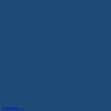
„„Water
weiterlesen
→