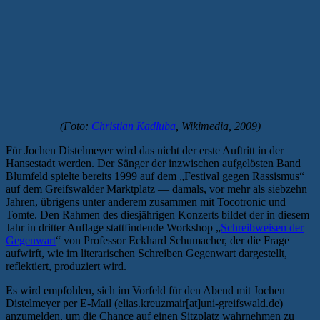
(Foto:
Christian Kadluba
, Wikimedia, 2009)
Für Jochen Distelmeyer wird das nicht der erste Auftritt in der
Hansestadt werden. Der Sänger der inzwischen aufgelösten Band
Blumfeld spielte bereits 1999 auf dem „Festival gegen Rassismus“
auf dem Greifswalder Marktplatz — damals, vor mehr als siebzehn
Jahren, übrigens unter anderem zusammen mit Tocotronic und
Tomte.
Den Rahmen des diesjährigen Konzerts bildet der in diesem
Jahr in dritter Auflage stattfindende Workshop „
Schreibweisen der
Gegenwart
“ von Professor Eckhard Schumacher, der die Frage
aufwirft,
wie im literarischen Schreiben Gegenwart dargestellt,
reflektiert, produziert wird.
Es wird empfohlen, sich im Vorfeld für den Abend mit Jochen
Distelmeyer per E-Mail (elias.kreuzmair[at]uni-greifswald.de)
anzumelden, um die Chance auf einen Sitzplatz wahrnehmen zu