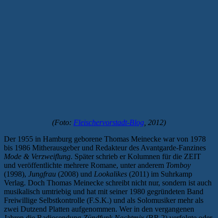
(Foto:
Fleischervorstadt-Blog
, 2012)
Der 1955 in Hamburg geborene Thomas Meinecke war von 1978
bis 1986 Mitherausgeber und Redakteur des Avantgarde-Fanzines
Mode & Verzweiflung
. Später schrieb er Kolumnen für die ZEIT
und veröffentlichte mehrere Romane, unter anderem
Tomboy
(1998),
Jungfrau
(2008) und
Lookalikes
(2011) im Suhrkamp
Verlag. Doch Thomas Meinecke schreibt nicht nur, sondern ist auch
musikalisch umtriebig und hat mit seiner 1980 gegründeten Band
Freiwillige Selbstkontrolle (F.S.K.) und als Solomusiker mehr als
zwei Dutzend Platten aufgenommen. Wer in den vergangenen
Jahren die Radiosendung
Zündfunk Nachtmix
(BR 2) verfolgte oder