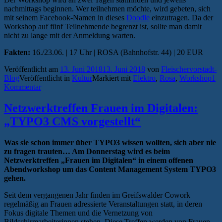
nachmittags beginnen. Wer teilnehmen möchte, wird gebeten, sich
mit seinem Facebook-Namen in dieses
Doodle
einzutragen. Da der
Workshop auf fünf Teilnehmende begrenzt ist, sollte man damit
nicht zu lange mit der Anmeldung warten.
Fakten:
16./23.06. | 17 Uhr | ROSA (Bahnhofstr. 44) | 20 EUR
Veröffentlicht am
13. Juni 2018
13. Juni 2018
von
Fleischervorstadt-
Blog
Veröffentlicht in
Kultur
Markiert mit
Elektro
,
Rosa
,
Workshop
1
Kommentar
Netzwerktreffen Frauen im Digitalen:
„TYPO3 CMS vorgestellt“
Was sie schon immer über TYPO3 wissen wollten, sich aber nie
zu fragen trauten… Am Donnerstag wird es beim
Netzwerktreffen „Frauen im Digitalen“ in einem offenen
Abendworkshop um das Content Management System TYPO3
gehen.
Seit dem vergangenen Jahr finden im Greifswalder Cowork
regelmäßig an Frauen adressierte Veranstaltungen statt, in deren
Fokus digitale Themen und die Vernetzung von
Bildschirmarbeiterinnen stehen. Diese Treffen werden von Frauen