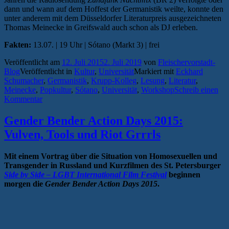
dann und wann auf dem Hoffest der Germanistik weilte, konnte den
unter anderem mit dem Düsseldorfer Literaturpreis ausgezeichneten
Thomas Meinecke in Greifswald auch schon als DJ erleben.
Fakten:
13.07. | 19 Uhr | Sótano (Markt 3) | frei
Veröffentlicht am
12. Juli 2015
2. Juli 2019
von
Fleischervorstadt-
Blog
Veröffentlicht in
Kultur
,
Universität
Markiert mit
Eckhard
Schumacher
,
Germanistik
,
Krupp-Kolleg
,
Lesung
,
Literatur
,
Meinecke
,
Popkultur
,
Sótano
,
Universität
,
Workshop
Schreib einen
Kommentar
Gender Bender Action Days 2015:
Vulven, Tools und Riot Grrrls
Mit einem Vortrag über die Situation von Homosexuellen und
Transgender in Russland und Kurzfilmen des St. Petersburger
Side by Side – LGBT International Film Festival
beginnen
morgen die
Gender Bender Action Days 2015
.