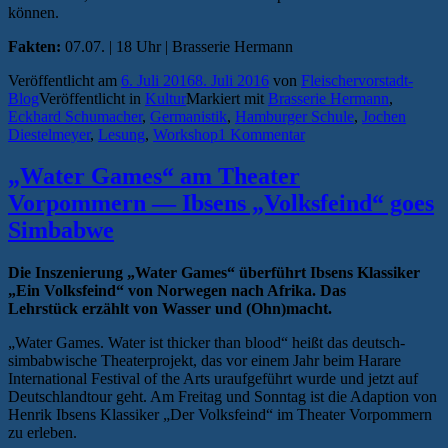
können.
Fakten:
07.07. | 18 Uhr | Brasserie Hermann
Veröffentlicht am
6. Juli 2016
8. Juli 2016
von
Fleischervorstadt-
Blog
Veröffentlicht in
Kultur
Markiert mit
Brasserie Hermann
,
Eckhard Schumacher
,
Germanistik
,
Hamburger Schule
,
Jochen
Diestelmeyer
,
Lesung
,
Workshop
1 Kommentar
„Water Games“ am Theater
Vorpommern — Ibsens „Volksfeind“ goes
Simbabwe
Die Inszenierung „Water Games“ überführt Ibsens Klassiker
„Ein Volksfeind“ von Norwegen nach Afrika. Das
Lehrstück erzählt von Wasser und (Ohn)macht.
„Water Games. Water ist thicker than blood“ heißt das deutsch-
simbabwische Theaterprojekt, das vor einem Jahr beim Harare
International Festival of the Arts uraufgeführt wurde und jetzt auf
Deutschlandtour geht. Am Freitag und Sonntag ist die Adaption von
Henrik Ibsens Klassiker „Der Volksfeind“ im Theater Vorpommern
zu erleben.