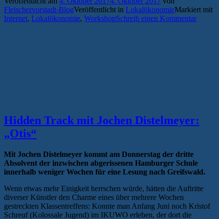
Veröffentlicht am
4. Oktober 2017
4. Oktober 2017
von
Fleischervorstadt-Blog
Veröffentlicht in
Lokalökonomie
Markiert mit
Internet
,
Lokalökonomie
,
Workshop
Schreib einen Kommentar
Hidden Track mit Jochen Distelmeyer:
„Otis“
Mit Jochen Distelmeyer kommt am Donnerstag der dritte
Absolvent der inzwischen abgerissenen Hamburger Schule
innerhalb weniger Wochen für eine Lesung nach Greifswald.
Wenn etwas mehr Einigkeit herrschen würde, hätten die Auftritte
diverser Künstler den Charme eines über mehrere Wochen
gestreckten Klassentreffens: Konnte man Anfang Juni noch Kristof
Schreuf (Kolossale Jugend) im IKUWO erleben, der dort die