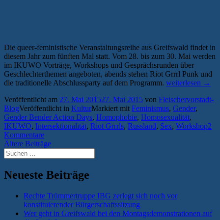
Die queer-feministische Veranstaltungsreihe aus Greifswald findet in
diesem Jahr zum fünften Mal statt. Vom 28. bis zum 30. Mai werden
im IKUWO Vorträge, Workshops und Gesprächsrunden über
Geschlechterthemen angeboten, abends stehen Riot Grrrl Punk und
„Gender
die traditionelle Abschlussparty auf dem Programm.
weiterlesen
→
Bender
Veröffentlicht am
27. Mai 2015
27. Mai 2015
von
Fleischervorstadt-
Action
Blog
Veröffentlicht in
Kultur
Markiert mit
Feminismus
,
Gender
,
Days
Gender Bender Action Days
,
Homophobie
,
Homosexualität
,
2015:
IKUWO
,
Intersektionalität
,
Riot Grrrls
,
Russland
,
Sex
,
Workshop
2
Vulven,
Kommentare
Tools
Beitragsnavigation
Ältere Beiträge
und
Suchen
Riot
nach:
Grrrls“
Neueste Beiträge
Rechte Trümmertruppe IBG zerlegt sich noch vor
konstituierender Bürgerschaftssitzung
Wer geht in Greifswald bei den Montagsdemonstrationen auf