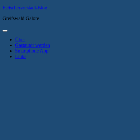
Zum
Fleischervorstadt-Blog
Inhalt
Greifswald Galore
springen
Primäres
Menü
Über
Gastautor werden
Smartphone App
Links