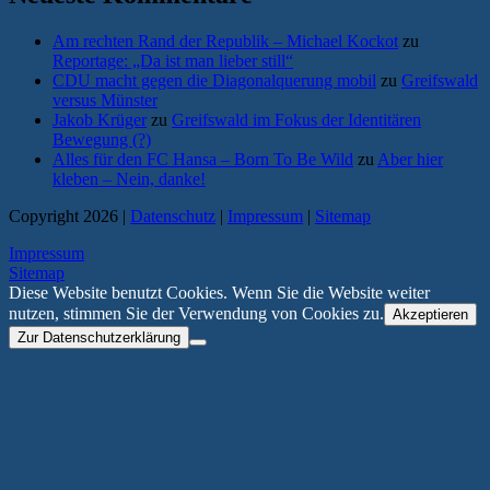
Am rechten Rand der Republik – Michael Kockot
zu
Reportage: „Da ist man lieber still“
CDU macht gegen die Diagonalquerung mobil
zu
Greifswald
versus Münster
Jakob Krüger
zu
Greifswald im Fokus der Identitären
Bewegung (?)
Alles für den FC Hansa – Born To Be Wild
zu
Aber hier
kleben – Nein, danke!
Copyright 2026 |
Datenschutz
|
Impressum
|
Sitemap
Impressum
Sitemap
Diese Website benutzt Cookies. Wenn Sie die Website weiter
nutzen, stimmen Sie der Verwendung von Cookies zu.
Akzeptieren
Zur Datenschutzerklärung