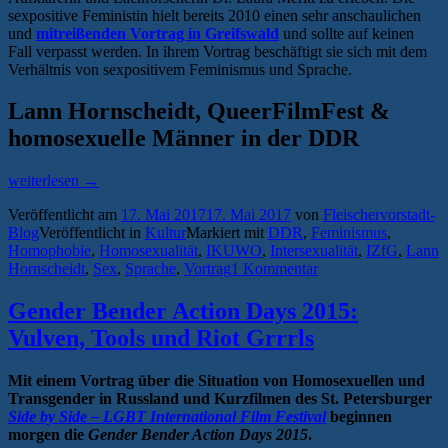
sexpositive Feministin hielt bereits 2010 einen sehr anschaulichen
und
mitreißenden Vortrag in Greifswald
und sollte auf keinen
Fall verpasst werden. In ihrem Vortrag beschäftigt sie sich mit dem
Verhältnis von sexpositivem Feminismus und Sprache.
Lann Hornscheidt, QueerFilmFest &
homosexuelle Männer in der DDR
„Aktionswochen
weiterlesen
→
gegen
Veröffentlicht am
17. Mai 2017
17. Mai 2017
von
Fleischervorstadt-
Homo-,
Blog
Veröffentlicht in
Kultur
Markiert mit
DDR
,
Feminismus
,
Inter-
Homophobie
,
Homosexualität
,
IKUWO
,
Intersexualität
,
IZfG
,
Lann
und
Hornscheidt
,
Sex
,
Sprache
,
Vortrag
1 Kommentar
Transphobie
2017“
Gender Bender Action Days 2015:
Vulven, Tools und Riot Grrrls
Mit einem Vortrag über die Situation von Homosexuellen und
Transgender in Russland und Kurzfilmen des St. Petersburger
Side by Side – LGBT International Film Festival
beginnen
morgen die
Gender Bender Action Days 2015
.