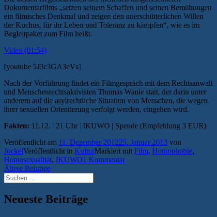
Dokumentarfilms „setzen seinem Schaffen und seinen Bemühungen
ein filmisches Denkmal und zeigen den unerschütterlichen Willen
der Kuchus, für ihr Leben und Toleranz zu kämpfen“, wie es im
Begleitpaket zum Film heißt.
Video (01:54)
[youtube 5J3c3GA3eVs]
Nach der Vorführung findet ein Filmgespräch mit dem Rechtsanwalt
und Menschenrechtsaktivisten Thomas Wanie statt, der darin unter
anderem auf die asylrechtliche Situation von Menschen, die wegen
ihrer sexuellen Orientierung verfolgt werden, eingehen wird.
Fakten:
11.12. | 21 Uhr | IKUWO | Spende (Empfehlung 3 EUR)
Veröffentlicht am
11. Dezember 2012
25. Januar 2013
von
Jockel
Veröffentlicht in
Kultur
Markiert mit
Film
,
Homophobie
,
Homosexualität
,
IKUWO
1 Kommentar
Beitragsnavigation
Ältere Beiträge
Suchen
nach:
Neueste Beiträge