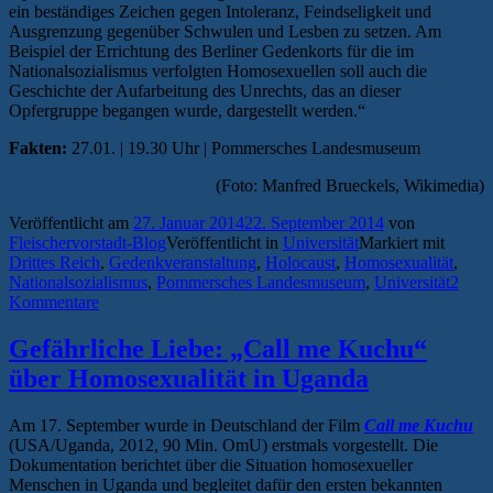
ein beständiges Zeichen gegen Intoleranz, Feindseligkeit und
Ausgrenzung gegenüber Schwulen und Lesben zu setzen. Am
Beispiel der Errichtung des Berliner Gedenkorts für die im
Nationalsozialismus verfolgten Homosexuellen soll auch die
Geschichte der Aufarbeitung des Unrechts, das an dieser
Opfergruppe begangen wurde, dargestellt werden.“
Fakten:
27.01. | 19.30 Uhr | Pommersches Landesmuseum
(Foto: Manfred Brueckels, Wikimedia)
Veröffentlicht am
27. Januar 2014
22. September 2014
von
Fleischervorstadt-Blog
Veröffentlicht in
Universität
Markiert mit
Drittes Reich
,
Gedenkveranstaltung
,
Holocaust
,
Homosexualität
,
Nationalsozialismus
,
Pommersches Landesmuseum
,
Universität
2
Kommentare
Gefährliche Liebe: „Call me Kuchu“
über Homosexualität in Uganda
Am 17. September wurde in Deutschland der Film
Call me Kuchu
(USA/Uganda, 2012, 90 Min. OmU) erstmals vorgestellt. Die
Dokumentation berichtet über die Situation homosexueller
Menschen in Uganda und begleitet dafür den ersten bekannten