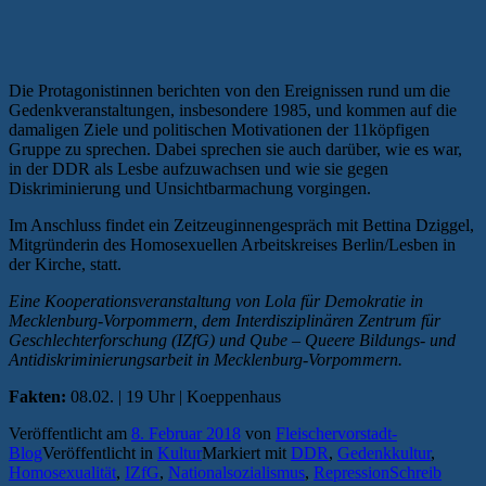
Die Protagonistinnen berichten von den Ereignissen rund um die
Gedenkveranstaltungen, insbesondere 1985, und kommen auf die
damaligen Ziele und politischen Motivationen der 11köpfigen
Gruppe zu sprechen. Dabei sprechen sie auch darüber, wie es war,
in der DDR als Lesbe aufzuwachsen und wie sie gegen
Diskriminierung und Unsichtbarmachung vorgingen.
Im Anschluss findet ein Zeitzeuginnengespräch mit Bettina Dziggel,
Mitgründerin des Homosexuellen Arbeitskreises Berlin/Lesben in
der Kirche, statt.
Eine Kooperationsveranstaltung von Lola für Demokratie in
Mecklenburg-Vorpommern, dem Interdisziplinären Zentrum für
Geschlechterforschung (IZfG) und Qube – Queere Bildungs- und
Antidiskriminierungsarbeit in Mecklenburg-Vorpommern.
Fakten:
08.02. | 19 Uhr | Koeppenhaus
Veröffentlicht am
8. Februar 2018
von
Fleischervorstadt-
Blog
Veröffentlicht in
Kultur
Markiert mit
DDR
,
Gedenkkultur
,
Homosexualität
,
IZfG
,
Nationalsozialismus
,
Repression
Schreib