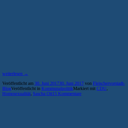
„Sascha
weiterlesen
→
Ott
Veröffentlicht am
30. Juni 2017
30. Juni 2017
von
Fleischervorstadt-
(CDU):
Blog
Veröffentlicht in
Kommunalpolitik
Markiert mit
CDU
,
„Ehe
Homosexualität
,
Sascha Ott
15 Kommentare
für
alle“
gefährdet
gesellschaftlichen
Frieden“