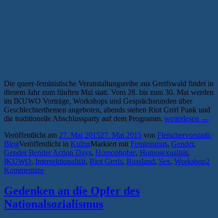
Die queer-feministische Veranstaltungsreihe aus Greifswald findet in
diesem Jahr zum fünften Mal statt. Vom 28. bis zum 30. Mai werden
im IKUWO Vorträge, Workshops und Gesprächsrunden über
Geschlechterthemen angeboten, abends stehen Riot Grrrl Punk und
„Gender
die traditionelle Abschlussparty auf dem Programm.
weiterlesen
→
Bender
Veröffentlicht am
27. Mai 2015
27. Mai 2015
von
Fleischervorstadt-
Action
Blog
Veröffentlicht in
Kultur
Markiert mit
Feminismus
,
Gender
,
Days
Gender Bender Action Days
,
Homophobie
,
Homosexualität
,
2015:
IKUWO
,
Intersektionalität
,
Riot Grrrls
,
Russland
,
Sex
,
Workshop
2
Vulven,
Kommentare
Tools
und
Riot
Gedenken an die Opfer des
Grrrls“
Nationalsozialismus