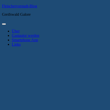
Zum
Fleischervorstadt-Blog
Inhalt
Greifswald Galore
springen
Primäres
Menü
Über
Gastautor werden
Smartphone App
Links