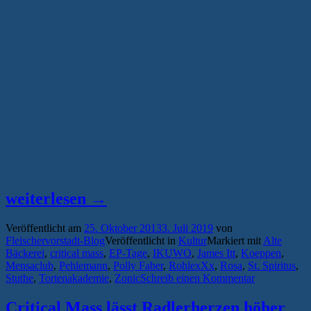
„Kurze
weiterlesen
→
Wege,
Veröffentlicht am
25. Oktober 2013
3. Juli 2019
von
lange
Fleischervorstadt-Blog
Veröffentlicht in
Kultur
Markiert mit
Alte
Nächte
Bäckerei
,
critical mass
,
EP-Tage
,
IKUWO
,
James Itt
,
Koeppen
,
Mensaclub
,
Pehlemann
,
Polly Faber
,
RohlexXx
,
Rosa
,
St. Spiritus
,
–
Stuthe
,
Tortenakademie
,
Zonic
Schreib einen Kommentar
das
Critical Mass lässt Radlerherzen höher
Greifswalder