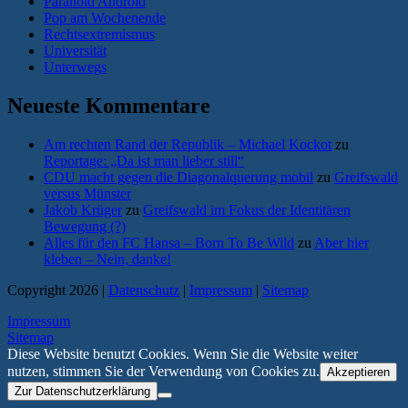
Paranoid Android
Pop am Wochenende
Rechtsextremismus
Universität
Unterwegs
Neueste Kommentare
Am rechten Rand der Republik – Michael Kockot
zu
Reportage: „Da ist man lieber still“
CDU macht gegen die Diagonalquerung mobil
zu
Greifswald
versus Münster
Jakob Krüger
zu
Greifswald im Fokus der Identitären
Bewegung (?)
Alles für den FC Hansa – Born To Be Wild
zu
Aber hier
kleben – Nein, danke!
Copyright 2026 |
Datenschutz
|
Impressum
|
Sitemap
Impressum
Sitemap
Diese Website benutzt Cookies. Wenn Sie die Website weiter
nutzen, stimmen Sie der Verwendung von Cookies zu.
Akzeptieren
Zur Datenschutzerklärung