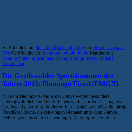
Veröffentlicht am
30. Juni 2014
3. Juli 2019
von
Fleischervorstadt-
Blog
Veröffentlicht in
Kommunalpolitik
,
Kultur
Markiert mit
Bahnhofstraße
,
critical mass
,
Demonstration
,
KAW-Hallen
1
Kommentar
Die Greifswalder Sportskanonen des
Jahres 2013: Flamingo Fixed (FMGX)
Mit dem Titel
Sportskanone des Jahres
werden besonders
außergewöhnliche und hervorhebenswerte sportive Leistungen aus
Greifswald gewürdigt. In diesem Jahr hat sich zweifellos die hiesige
FixedGear-Szene, die seit einigen Monaten unter dem Namen
FMGX gemeinsam in Erscheinung tritt, ihre Sporen verdient.