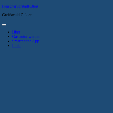
Zum
Fleischervorstadt-Blog
Inhalt
Greifswald Galore
springen
Primäres
Menü
Über
Gastautor werden
Smartphone App
Links