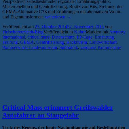
Perspektiven selbstbestimmter regionaler Ernährungspolitik,
Mieterrebellion und Gentrifizierung, Besitz von Bits, Freifunk, der
GEMA-Alternative C3S und Erfahrungen mit alternativen Wohn-
„Entwicklungspolitische
und Eigentumsformen.
weiterlesen
→
Tage
Veröffentlicht am
23. Oktober 2014
27. November 2015
von
machen
Fleischervorstadt-Blog
Veröffentlicht in
Kultur
Markiert mit
Amnesty
„Besitz“
International
,
critical mass
,
Datenschutz
,
EP-Tage
,
Ernährung
,
zum
Freifunk
,
GEMA
,
Gentrifizierung
,
Hacktivism
,
Landwirtschaft
,
Jahresthema
Pommersches Landesmuseum
,
Subbotnik
,
verquer
2 Kommentare
2014″
Critical Mass erinnnert Greifswalder
Autofahrer an Staugefahr
Trotz des Regens, der heute Nachmittag wie auf Bestellung den