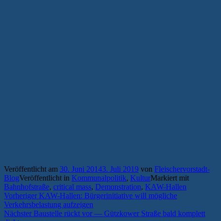
Veröffentlicht am
30. Juni 2014
3. Juli 2019
von
Fleischervorstadt-
Blog
Veröffentlicht in
Kommunalpolitik
,
Kultur
Markiert mit
Bahnhofstraße
,
critical mass
,
Demonstration
,
KAW-Hallen
Beitragsnavigation
Vorheriger
Vorheriger
KAW-Hallen: Bürgerinitiative will mögliche
Beitrag:
Verkehrsbelastung aufzeigen
Nächster
Nächster
Baustelle rückt vor — Gützkower Straße bald komplett