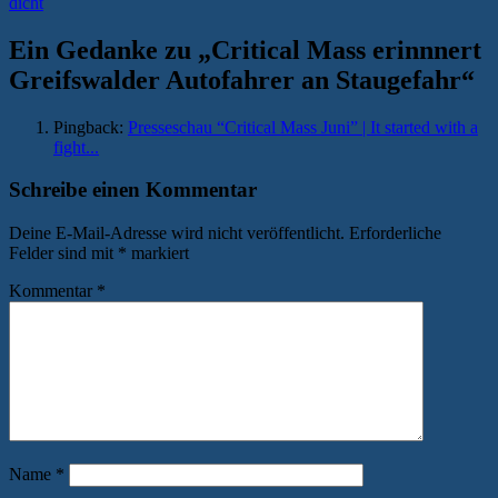
Beitrag:
dicht
Ein Gedanke zu „
Critical Mass erinnnert
Greifswalder Autofahrer an Staugefahr
“
Pingback:
Presseschau “Critical Mass Juni” | It started with a
fight...
Schreibe einen Kommentar
Deine E-Mail-Adresse wird nicht veröffentlicht.
Erforderliche
Felder sind mit
*
markiert
Kommentar
*
Name
*