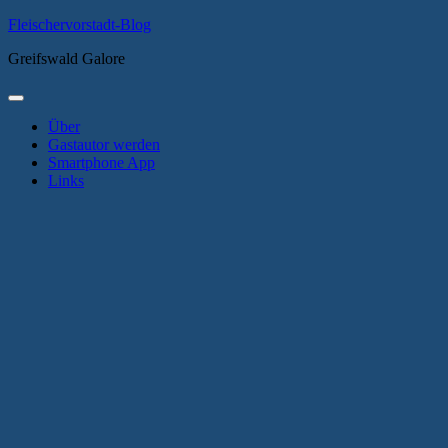
Zum
Fleischervorstadt-Blog
Inhalt
Greifswald Galore
springen
Primäres
Menü
Über
Gastautor werden
Smartphone App
Links