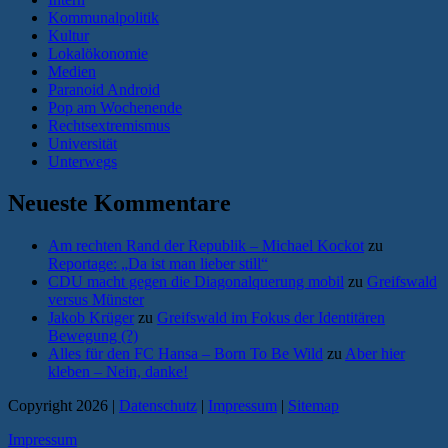
Kommunalpolitik
Kultur
Lokalökonomie
Medien
Paranoid Android
Pop am Wochenende
Rechtsextremismus
Universität
Unterwegs
Neueste Kommentare
Am rechten Rand der Republik – Michael Kockot
zu
Reportage: „Da ist man lieber still“
CDU macht gegen die Diagonalquerung mobil
zu
Greifswald
versus Münster
Jakob Krüger
zu
Greifswald im Fokus der Identitären
Bewegung (?)
Alles für den FC Hansa – Born To Be Wild
zu
Aber hier
kleben – Nein, danke!
Copyright 2026 |
Datenschutz
|
Impressum
|
Sitemap
Impressum