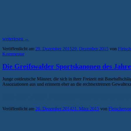
„Sportskanonen
weiterlesen
→
des
Veröffentlicht am
29. Dezember 2015
29. Dezember 2015
von
Fleisc
Jahres
Kommentar
2015:
“Union
Racing
Die Greifswalder Sportskanonen des Jahre
International”“
Junge ostdeutsche Männer, die sich in ihrer Freizeit mit Baseballsch
Assoziationen aus und erinnern eher an die rechtsextremen Gewaltex
DIE REHABILITIERUNG DES BASEB
Veröffentlicht am
26. Dezember 2014
21. März 2015
von
Fleischervo