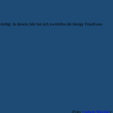
igt. In diesem Jahr hat sich zweifellos die hiesige FixedGear-
(Foto:
Ludwig Nikulski
)