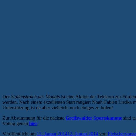
Der
Stollenstrolch des Monats
ist eine Aktion der Telekom zur Förde
werden. Nach einem exzellenten Start rangiert Noah-Fabien Liedka m
Unterstützung ist da aber vielleicht noch einiges zu holen!
Zur Abstimmung für die nächste
Greifswalder Sportskanone
sind ta
Voting genau
hier
.
Veröffentlicht am
12. Januar 2014
12. Januar 2014
von
Fleischervorst