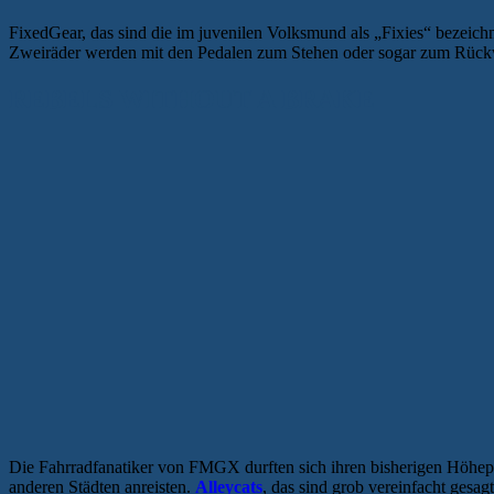
FixedGear, das sind die im juvenilen Volksmund als „Fixies“ bezeic
Zweiräder werden mit den Pedalen zum Stehen oder sogar zum Rückwär
REBELS WITHOUT A BRAKE
Die Fahrradfanatiker von FMGX durften sich ihren bisherigen Höhepun
anderen Städten anreisten.
Alleycats
, das sind grob vereinfacht gesag