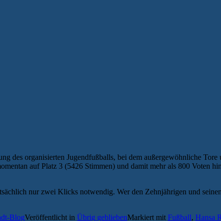
rung des organisierten Jugendfußballs, bei dem außergewöhnliche Tor
omentan auf Platz 3 (5426 Stimmen) und damit mehr als 800 Voten hint
tsächlich nur zwei Klicks notwendig. Wer den Zehnjährigen und seinen 
adt-Blog
Veröffentlicht in
Übrig geblieben
Markiert mit
Fußball
,
Hansa R