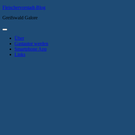
Zum
Fleischervorstadt-Blog
Inhalt
Greifswald Galore
springen
Primäres
Menü
Über
Gastautor werden
Smartphone App
Links