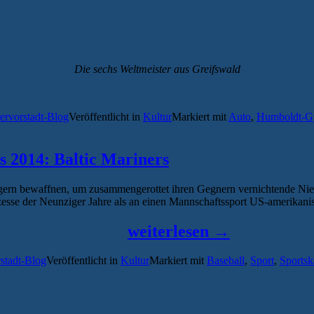
Die sechs Weltmeister aus Greifswald
hervorstadt-Blog
Veröffentlicht in
Kultur
Markiert mit
Auto
,
Humboldt-G
s 2014: Baltic Mariners
lägern bewaffnen, um zusammengerottet ihren Gegnern vernichtende Nied
zesse der Neunziger Jahre als an einen Mannschaftssport US-amerikani
„Die
ALLSCHLÄGERS
weiterlesen
→
Greifswalder
rstadt-Blog
Veröffentlicht in
Kultur
Markiert mit
Baseball
,
Sport
,
Sportsk
Sportskanonen
des
Jahres