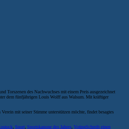
e und Torszenen des Nachwuchses mit einem Preis ausgezeichnet
er dem fünfjährigen Louis Wolff aus Walsum. Mit kräftiger
Verein mit seiner Stimme unterstützen möchte, findet besagtes
ostock
,
Sport
,
Sportskanone des Jahres
,
Voting
Schreib einen