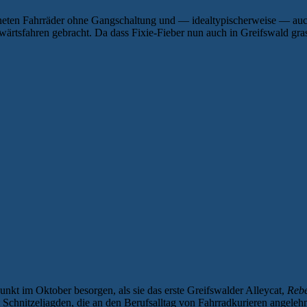
hneten Fahrräder ohne Gangschaltung und — idealtypischerweise — auc
tsfahren gebracht. Da dass Fixie-Fieber nun auch in Greifswald gras
kt im Oktober besorgen, als sie das erste Greifswalder Alleycat,
Rebe
t Schnitzeljagden, die an den Berufsalltag von Fahrradkurieren angelehn