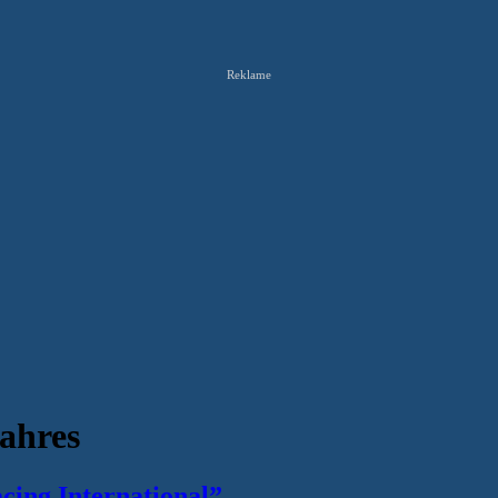
Reklame
ahres
cing International”