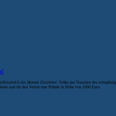
2014:
Baltic
Mariners“
h!
tollenstrolch des Monats Dezember
. Sollte das Traumtor des zehnjäh
otsatz und für den Verein eine Prämie in Höhe von 1000 Euro.