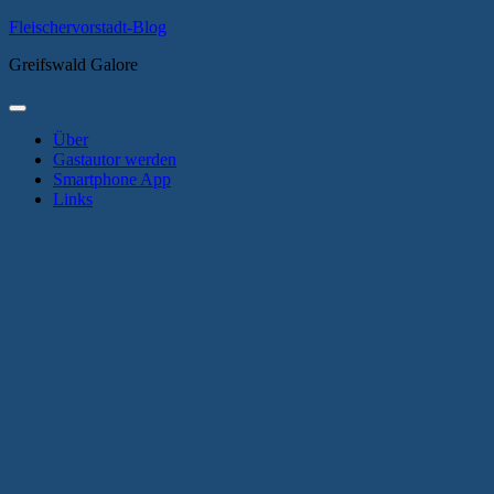
Zum
Fleischervorstadt-Blog
Inhalt
Greifswald Galore
springen
Primäres
Menü
Über
Gastautor werden
Smartphone App
Links