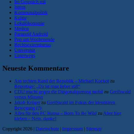
Im Gespräch mit
Intern
Kommunalpolitik
Kultur
Lokalökonomie
Medien
Paranoid Android
Pop am Wochenende
Rechtsextremismus
Universität
Unterwegs
Neueste Kommentare
Am rechten Rand der Republik – Michael Kockot
zu
Reportage: „Da ist man lieber still“
CDU macht gegen die Diagonalquerung mobil
zu
Greifswald
versus Münster
Jakob Krüger
zu
Greifswald im Fokus der Identitären
Bewegung (?)
Alles für den FC Hansa – Born To Be Wild
zu
Aber hier
kleben – Nein, danke!
Copyright 2026 |
Datenschutz
|
Impressum
|
Sitemap