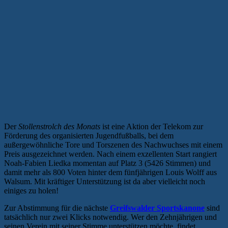
Der
Stollenstrolch des Monats
ist eine Aktion der Telekom zur
Förderung des organisierten Jugendfußballs, bei dem
außergewöhnliche Tore und Torszenen des Nachwuchses mit einem
Preis ausgezeichnet werden. Nach einem exzellenten Start rangiert
Noah-Fabien Liedka momentan auf Platz 3 (5426 Stimmen) und
damit mehr als 800 Voten hinter dem fünfjährigen Louis Wolff aus
Walsum. Mit kräftiger Unterstützung ist da aber vielleicht noch
einiges zu holen!
Zur Abstimmung für die nächste
Greifswalder Sportskanone
sind
tatsächlich nur zwei Klicks notwendig. Wer den Zehnjährigen und
seinen Verein mit seiner Stimme unterstützen möchte, findet