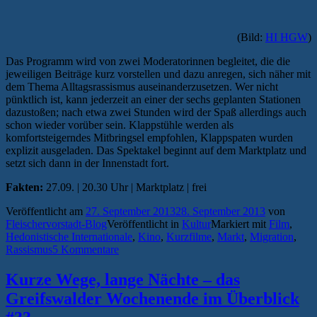
(Bild:
HI HGW
)
Das Programm wird von zwei Moderatorinnen begleitet, die die
jeweiligen Beiträge kurz vorstellen und dazu anregen, sich näher mit
dem Thema Alltagsrassismus auseinanderzusetzen. Wer nicht
pünktlich ist, kann jederzeit an einer der sechs geplanten Stationen
dazustoßen; nach etwa zwei Stunden wird der Spaß allerdings auch
schon wieder vorüber sein. Klappstühle werden als
komfortsteigerndes Mitbringsel empfohlen, Klappspaten wurden
explizit ausgeladen. Das Spektakel beginnt auf dem Marktplatz und
setzt sich dann in der Innenstadt fort.
Fakten:
27.09. | 20.30 Uhr | Marktplatz | frei
Veröffentlicht am
27. September 2013
28. September 2013
von
Fleischervorstadt-Blog
Veröffentlicht in
Kultur
Markiert mit
Film
,
Hedonistische Internationale
,
Kino
,
Kurzfilme
,
Markt
,
Migration
,
Rassismus
5 Kommentare
Kurze Wege, lange Nächte – das
Greifswalder Wochenende im Überblick