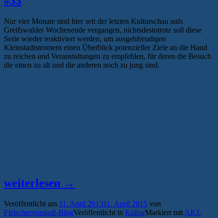
#33
Nur vier Monate sind hier seit der letzten Kulturschau aufs
Greifswalder Wochenende vergangen, nichtsdestotrotz soll diese
Serie wieder reaktiviert werden, um ausgehfreudigen
Kleinstadtstromern einen Überblick potenzieller Ziele an die Hand
zu reichen und Veranstaltungen zu empfehlen, für deren die Besuch
die einen zu alt und die anderen noch zu jung sind.
„Kurze
weiterlesen
→
Wege,
Veröffentlicht am
11. April 2013
11. April 2015
von
lange
Fleischervorstadt-Blog
Veröffentlicht in
Kultur
Markiert mit
AKJ
,