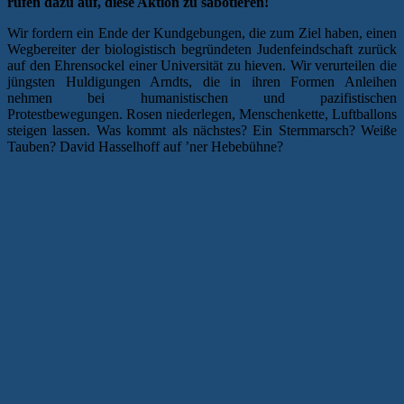
rufen dazu auf, diese Aktion zu sabotieren!
Wir fordern ein Ende der Kundgebungen, die zum Ziel haben, einen
Wegbereiter der biologistisch begründeten Judenfeindschaft zurück
auf den Ehrensockel einer Universität zu hieven. Wir verurteilen die
jüngsten Huldigungen Arndts, die in ihren Formen Anleihen
nehmen bei humanistischen und pazifistischen
Protestbewegungen. Rosen niederlegen, Menschenkette, Luftballons
steigen lassen. Was kommt als nächstes? Ein Sternmarsch? Weiße
Tauben? David Hasselhoff auf ’ner Hebebühne?