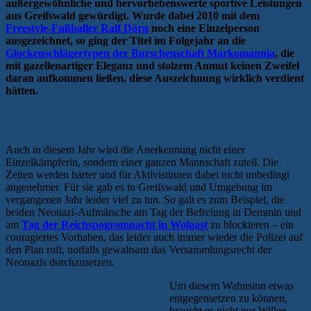
außergewöhnliche und hervorhebenswerte sportive Leistungen
aus Greifswald gewürdigt. Wurde dabei 2010 mit dem
Freestyle-Fußballer Ralf Dörn
noch eine Einzelperson
ausgezeichnet, so ging der Titel im Folgejahr an die
Glockenschlägertypen der Burschenschaft Markomannia
, die
mit gazellenartiger Eleganz und stolzem Anmut keinen Zweifel
daran aufkommen ließen, diese Auszeichnung wirklich verdient
hätten.
POLIZEI ÜBERWINDEN
Auch in diesem Jahr wird die Anerkennung nicht einer
Einzelkämpferin, sondern einer ganzen Mannschaft zuteil. Die
Zeiten werden härter und für Aktivistinnen dabei nicht unbedingt
angenehmer. Für sie gab es in Greifswald und Umgebung im
vergangenen Jahr leider viel zu tun. So galt es zum Beispiel, die
beiden Neonazi-Aufmärsche am Tag der Befreiung in Demmin und
am
Tag der Reichspogromnacht in Wolgast
zu blockieren – ein
couragiertes Vorhaben, das leider auch immer wieder die Polizei auf
den Plan ruft, notfalls gewaltsam das Versammlungsrecht der
Neonazis durchzusetzen.
Um diesem Wahnsinn etwas
entgegensetzen zu können,
braucht es nicht nur Willen