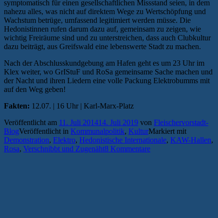
symptomatisch für einen gesellschaftlichen Missstand seien, in dem
nahezu alles, was nicht auf direktem Wege zu Wertschöpfung und
Wachstum betrüge, umfassend legitimiert werden müsse. Die
Hedonistinnen rufen darum dazu auf, gemeinsam zu zeigen, wie
wichtig Freiräume sind und zu unterstreichen, dass auch Clubkultur
dazu beiträgt, aus Greifswald eine lebenswerte Stadt zu machen.
Nach der Abschlusskundgebung am Hafen geht es um 23 Uhr im
Klex weiter, wo GrIStuF und RoSa gemeinsame Sache machen und
der Nacht und ihren Liedern eine volle Packung Elektrobumms mit
auf den Weg geben!
Fakten:
12.07. | 16 Uhr | Karl-Marx-Platz
Veröffentlicht am
11. Juli 2014
14. Juli 2019
von
Fleischervorstadt-
Blog
Veröffentlicht in
Kommunalpolitik
,
Kultur
Markiert mit
Demonstration
,
Elektro
,
Hedonistische Internationale
,
KAW-Hallen
,
Rosa
,
Verschnibbt und Zugenäht
8 Kommentare