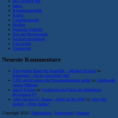
Im Gespräch mit
Intern
Kommunalpolitik
Kultur
Lokalökonomie
Medien
Paranoid Android
Pop am Wochenende
Rechtsextremismus
Universität
Unterwegs
Neueste Kommentare
Am rechten Rand der Republik – Michael Kockot
zu
Reportage: „Da ist man lieber still“
CDU macht gegen die Diagonalquerung mobil
zu
Greifswald
versus Münster
Jakob Krüger
zu
Greifswald im Fokus der Identitären
Bewegung (?)
Alles für den FC Hansa – Born To Be Wild
zu
Aber hier
kleben – Nein, danke!
Copyright 2026 |
Datenschutz
|
Impressum
|
Sitemap