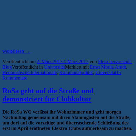
„Hedonistische
weiterlesen
→
Internationale:
Veröffentlicht am
2. März 2017
2. März 2017
von
Fleischervorstadt-
„Den
Blog
Veröffentlicht in
Universität
Markiert mit
Ernst Moritz Arndt
,
Mythos
Hedonistische Internationale
,
Kommunalpolitik
,
Universität
15
Arndt
Kommentare
platzen
lassen!““
RoSa geht auf die Straße und
demonstriert für Clubkultur
Die RoSa WG verlässt ihr Wohnzimmer und geht morgen
Nachmittag gemeinsam mit ihren Stammgästen auf die Straße,
um dort auf die vorzeitige und überraschende Schließung des
erst im April eröffneten Elektro-Clubs aufmerksam zu machen.