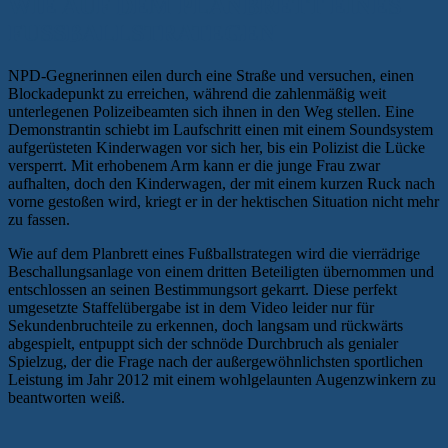
WIE AUF DEM PLANBRETT EINES
FUSSBALLSTRATEGEN
NPD-Gegnerinnen eilen durch eine Straße und versuchen, einen
Blockadepunkt zu erreichen, während die zahlenmäßig weit
unterlegenen Polizeibeamten sich ihnen in den Weg stellen. Eine
Demonstrantin schiebt im Laufschritt einen mit einem Soundsystem
aufgerüsteten Kinderwagen vor sich her, bis ein Polizist die Lücke
versperrt. Mit erhobenem Arm kann er die junge Frau zwar
aufhalten, doch den Kinderwagen, der mit einem kurzen Ruck nach
vorne gestoßen wird, kriegt er in der hektischen Situation nicht mehr
zu fassen.
Wie auf dem Planbrett eines Fußballstrategen wird die vierrädrige
Beschallungsanlage von einem dritten Beteiligten übernommen und
entschlossen an seinen Bestimmungsort gekarrt. Diese perfekt
umgesetzte Staffelübergabe ist in dem Video leider nur für
Sekundenbruchteile zu erkennen, doch langsam und rückwärts
abgespielt, entpuppt sich der schnöde Durchbruch als genialer
Spielzug, der die Frage nach der außergewöhnlichsten sportlichen
Leistung im Jahr 2012 mit einem wohlgelaunten Augenzwinkern zu
beantworten weiß.