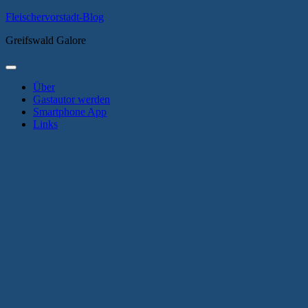
Zum
Fleischervorstadt-Blog
Inhalt
Greifswald Galore
springen
Primäres
Menü
Über
Gastautor werden
Smartphone App
Links