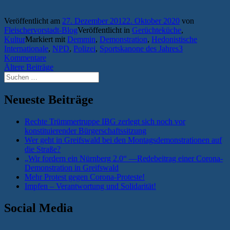
Veröffentlicht am
27. Dezember 2012
2. Oktober 2020
von
Fleischervorstadt-Blog
Veröffentlicht in
Gerüchteküche
,
Kultur
Markiert mit
Demmin
,
Demonstration
,
Hedonistische
Internationale
,
NPD
,
Polizei
,
Sportskanone des Jahres
3
Kommentare
Beitragsnavigation
Ältere Beiträge
Suchen
nach:
Neueste Beiträge
Rechte Trümmertruppe IBG zerlegt sich noch vor
konstituierender Bürgerschaftssitzung
Wer geht in Greifswald bei den Montagsdemonstrationen auf
die Straße?
„Wir fordern ein Nürnberg 2.0“ —Redebeitrag einer Corona-
Demonstration in Greifswald
Mehr Protest gegen Corona-Proteste!
Impfen – Verantwortung und Solidarität!
Social Media