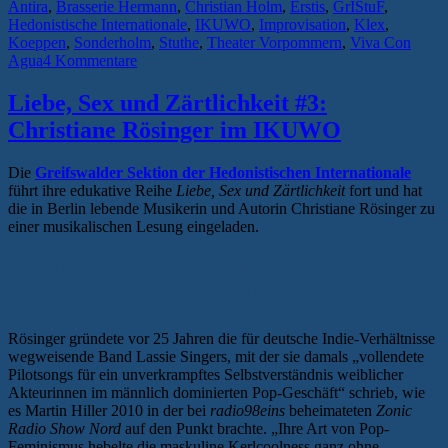
Nächte
Antira
,
Brasserie Hermann
,
Christian Holm
,
Erstis
,
GrIStuF
,
Hedonistische Internationale
,
IKUWO
,
Improvisation
,
Klex
,
–
Koeppen
,
Sonderholm
,
Stuthe
,
Theater Vorpommern
,
Viva Con
das
Agua
4 Kommentare
Greifswalder
Liebe, Sex und Zärtlichkeit #3:
Wochenende
Christiane Rösinger im IKUWO
im
Überblick
Die
Greifswalder Sektion der Hedonistischen Internationale
führt ihre edukative Reihe
Liebe, Sex und Zärtlichkeit
fort und hat
#33“
die in Berlin lebende Musikerin und Autorin Christiane Rösinger zu
einer musikalischen Lesung eingeladen.
„LIEBE IST BALDRIAN FÜRS
VOLK“ (LASSIE SINGERS)
Rösinger gründete vor 25 Jahren die für deutsche Indie-Verhältnisse
wegweisende Band Lassie Singers, mit der sie damals „vollendete
Pilotsongs für ein unverkrampftes Selbstverständnis weiblicher
Akteurinnen im männlich dominierten Pop-Geschäft“ schrieb, wie
es Martin Hiller 2010 in der bei
radio98eins
beheimateten
Zonic
Radio Show Nord
auf den Punkt brachte. „Ihre Art von Pop-
Feminismus hebelte die maskuline Kerlcoolness ganz ohne