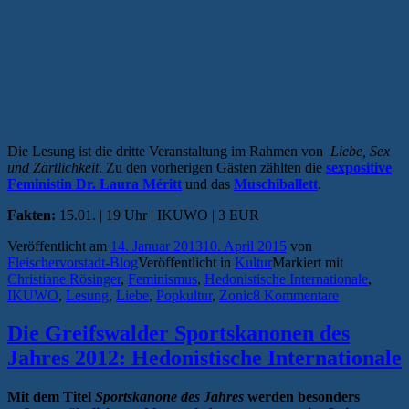
Die Lesung ist die dritte Veranstaltung im Rahmen von
Liebe, Sex
und Zärtlichkeit
. Zu den vorherigen Gästen zählten die
sexpositive
Feministin Dr. Laura Méritt
und das
Muschiballett
.
Fakten:
15.01. | 19 Uhr | IKUWO | 3 EUR
Veröffentlicht am
14. Januar 2013
10. April 2015
von
Fleischervorstadt-Blog
Veröffentlicht in
Kultur
Markiert mit
Christiane Rösinger
,
Feminismus
,
Hedonistische Internationale
,
IKUWO
,
Lesung
,
Liebe
,
Popkultur
,
Zonic
8 Kommentare
Die Greifswalder Sportskanonen des
Jahres 2012: Hedonistische Internationale
Mit dem Titel
Sportskanone des Jahres
werden besonders