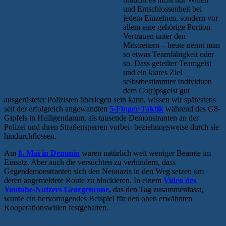
und Entschlossenheit bei
jedem Einzelnen, sondern vor
allem eine gehörige Portion
Vertrauen unter den
Mitstreitern – heute nennt man
so etwas Teamfähigkeit oder
so. Dass geteilter Teamgeist
und ein klares Ziel
selbstbestimmter Individuen
dem Co(r)psgeist gut
ausgerüsteter Polizisten überlegen sein kann, wissen wir spätestens
seit der erfolgreich angewandten
5-Finger-Taktik
während des G8-
Gipfels in Heiligendamm, als tausende Demonstranten an der
Polizei und ihren Straßensperren vorbei- beziehungsweise durch sie
hindurchflossen.
Am
8. Mai in Demmin
waren natürlich weit weniger Beamte im
Einsatz. Aber auch die versuchten zu verhindern, dass
Gegendemonstranten sich den Neonazis in den Weg setzen um
deren angemeldete Route zu blockieren. In einem
Video des
Youtube-Nutzers Georgenrone
, das den Tag zusammenfasst,
wurde ein hervorragendes Beispiel für den oben erwähnten
Kooperationswillen festgehalten.