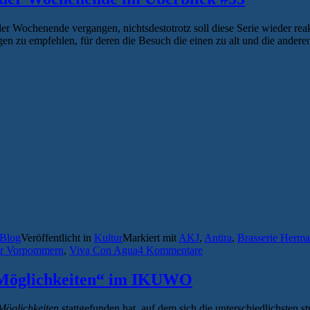
lder Wochenende vergangen, nichtsdestotrotz soll diese Serie wieder re
gen zu empfehlen, für deren die Besuch die einen zu alt und die andere
-Blog
Veröffentlicht in
Kultur
Markiert mit
AKJ
,
Antira
,
Brasserie Herm
er Vorpommern
,
Viva Con Agua
4 Kommentare
r Möglichkeiten“ im IKUWO
Möglichkeiten
stattgefunden hat, auf dem sich die unterschiedlichsten 