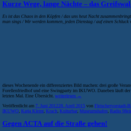
Kurze Wege, lange Nächte – das Greifswa
Es ist das Chaos in den Köpfen / das uns heut Nacht zusammenbringt /
man sings / Wir werden kommen, jeden Dienstag / auf einen Schluck 
dieses Wochenende ein differenziertes Bild machen: drei große Ver
Forellenfriedhof und eine Swingparty im IKUWO. Daneben läuft der
„Kurze
letzten Mal. Eine Übersicht.
weiterlesen
→
Wege,
Veröffentlicht am
7. Juni 2012
28. April 2015
von
Fleischervorstadt-B
lange
IKUWO
,
Katja Klemt
,
Krach
,
Kulturbar
,
Museumshafen
,
Radio 98ei
Nächte
–
das
Gegen ACTA auf die Straße gehen!
Greifswalder