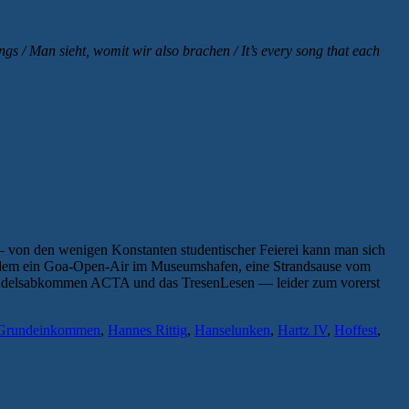
s / Man sieht, womit wir also brachen / It’s every song that each
— von den wenigen Konstanten studentischer Feierei kann man sich
ßerdem ein Goa-Open-Air im Museumshafen, eine Strandsause vom
Handelsabkommen ACTA und das TresenLesen — leider zum vorerst
Grundeinkommen
,
Hannes Rittig
,
Hanselunken
,
Hartz IV
,
Hoffest
,