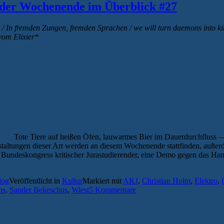
lder Wochenende im Überblick #27
 In fremden Zungen, fremden Sprachen / we will turn daemons into king
vom Elixier*
Tote Tiere auf heißen Öfen, lauwarmes Bier im Dauerdurchfluss 
anstaltungen dieser Art werden an diesem Wochenende stattfinden, au
 Bundeskongress kritischer Jurastudierender, eine Demo gegen das 
log
Veröffentlicht in
Kultur
Markiert mit
AKJ
,
Christian Holm
,
Elektro
,
ns
,
Sander Bekeschus
,
Wiest
5 Kommentare