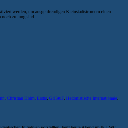
aktiviert werden, um ausgehfreudigen Kleinstadtstromern einen
n noch zu jung sind.
ann
,
Christian Holm
,
Erstis
,
GrIStuF
,
Hedonistische Internationale
,
studentischen Initiativen vorstellten, läuft heute Abend im IKUWO