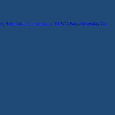
uF
,
Hedonistische Internationale
,
IKUWO
,
Party
,
Universität
,
Viva