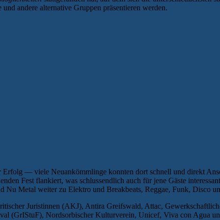
he und andere alternative Gruppen präsentieren werden.
er Erfolg — viele Neuankömmlinge konnten dort schnell und direkt Ans
nden Fest flankiert, was schlussendlich auch für jene Gäste interessant
d Nu Metal weiter zu Elektro und Breakbeats, Reggae, Funk, Disco un
itischer Juristinnen (AKJ), Antira Greifswald, Attac, Gewerkschaftli
stival (GrIStuF), Nordsorbischer Kulturverein, Unicef, Viva con Agua 