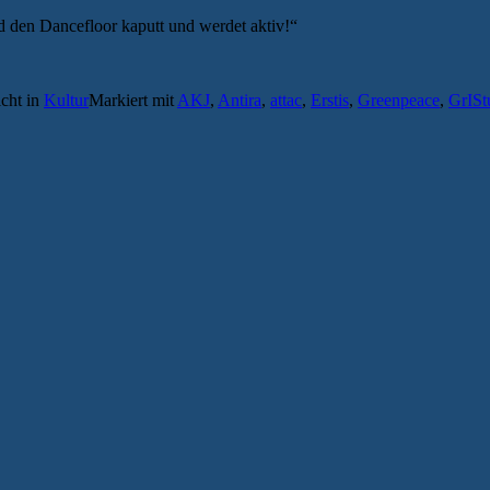
 den Dancefloor kaputt und werdet aktiv!“
icht in
Kultur
Markiert mit
AKJ
,
Antira
,
attac
,
Erstis
,
Greenpeace
,
GrISt