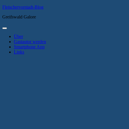
Zum
Fleischervorstadt-Blog
Inhalt
Greifswald Galore
springen
Primäres
Menü
Über
Gastautor werden
Smartphone App
Links