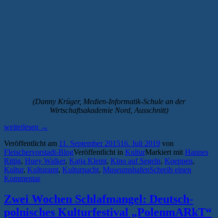
(Danny Krüger, Medien-Informatik-Schule an der
Wirtschaftsakademie Nord, Ausschnitt)
„Das
weiterlesen
→
Programm
Veröffentlicht am
11. September 2015
16. Juli 2019
von
der
Fleischervorstadt-Blog
Veröffentlicht in
Kultur
Markiert mit
Hannes
13.
Rittig
,
Huey Walker
,
Katja Klemt
,
Kino auf Segeln
,
Koeppen
,
Greifswalder
Kultur
,
Kulturamt
,
Kulturnacht
,
Museumshafen
Schreib einen
Kulturnacht“
Kommentar
Zwei Wochen Schlafmangel: Deutsch-
polnisches Kulturfestival „PolenmARkT“