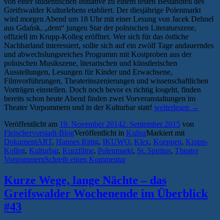
von einer studentischen Initiative zu einem festen Bestandteil des
Greifswalder Kulturlebens etabliert. Der diesjährige Polenmarkt
wird morgen Abend um 18 Uhr mit einer Lesung von Jacek Dehnel
aus Gdańsk, „dem“ jungen Star der polnischen Literaturszene,
offiziell im Krupp-Kolleg eröffnet. Wer sich für das östliche
Nachbarland interessiert, sollte sich auf ein zwölf Tage andauerndes
und abwechslungsreiches Programm mit Kostproben aus der
polnischen Musikszene, literarischen und künstlerischen
Ausstellungen, Lesungen für Kinder und Erwachsene,
Filmvorführungen, Theaterinszenierungen und wissenschaftlichen
Vorträgen einstellen. Doch noch bevor es richtig losgeht, finden
bereits schon heute Abend finden zwei Vorveranstaltungen im
„Zwei
Theater Vorpommern und in der Kulturbar statt!
weiterlesen
→
Wochen
Veröffentlicht am
19. November 2014
2. September 2015
von
Schlafmangel:
Fleischervorstadt-Blog
Veröffentlicht in
Kultur
Markiert mit
Deutsch-
DokumentART
,
Hannes Rittig
,
IKUWO
,
Klex
,
Koeppen
,
Krupp-
polnisches
Kolleg
,
Kulturbar
,
Kurzfilme
,
Polenmarkt
,
St. Spiritus
,
Theater
Kulturfestival
Vorpommern
Schreib einen Kommentar
„PolenmARkT“
beginnt“
Kurze Wege, lange Nächte – das
Greifswalder Wochenende im Überblick
#43