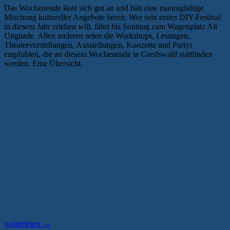
Das Wochenende lässt sich gut an und hält eine mannigfaltige
Mischung kultureller Angebote bereit. Wer sein erstes DIY-Festival
in diesem Jahr erleben will, fährt bis Sonntag zum Wagenplatz Alt
Ungnade. Allen anderen seien die Workshops, Lesungen,
Theatervorstellungen, Ausstellungen, Konzerte und Partys
empfohlen, die an diesem Wochenende in Greifswald stattfinden
werden. Eine Übersicht.
WORKSHOP: BOOM SEXUELLER
AUSBEUTUNG IN MV
„Kurze
weiterlesen
→