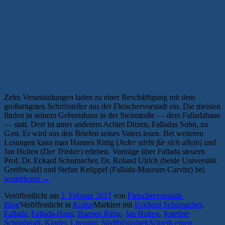
Zehn Veranstaltungen laden zu einer Beschäftigung mit dem
großartigsten Schriftsteller aus der Fleischervorstadt ein. Die meisten
finden in seinem Geburtshaus in der Steinstraße — dem Falladahaus
— statt. Dort ist unter anderem Achim Ditzen, Falladas Sohn, zu
Gast. Er wird aus den Briefen seines Vaters lesen. Bei weiteren
Lesungen kann man Hannes Rittig (
Jeder stirbt für sich allein
) und
Jan Holten (
Der Trinker
) erleben. Vorträge über Fallada steuern
Prof. Dr. Eckard Schumacher, Dr. Roland Ulrich (beide Universität
„Fall
Greifswald) und Stefan Knüppel (Fallada-Museum Carvitz) bei.
Festi
weiterlesen
→
Liter
Veröffentlicht am
2. Februar 2017
von
Fleischervorstadt-
Rund
Blog
Veröffentlicht in
Kultur
Markiert mit
Eckhard Schumacher
,
zum
Fallada
,
Fallada-Haus
,
Hannes Rittig
,
Jan Holten
,
Josefine
70.“
Schönbrodt
,
Kinder
,
Literatur
,
Stadtbibliothek
Schreib einen