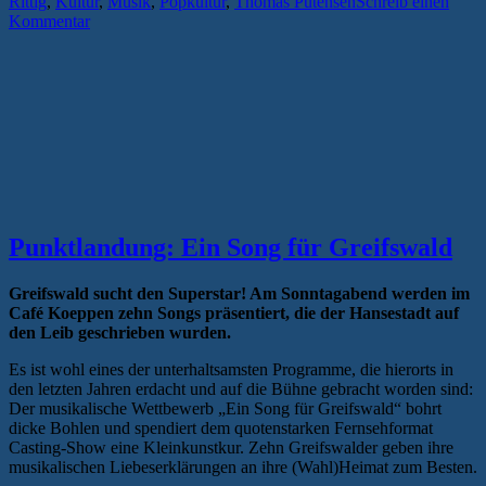
Rittig
,
Kultur
,
Musik
,
Popkultur
,
Thomas Putensen
Schreib einen
und
Kommentar
Band
„Es
scheint
wahr
zu
sein““
Punktlandung: Ein Song für Greifswald
Greifswald sucht den Superstar! Am Sonntagabend werden im
Café Koeppen zehn Songs präsentiert, die der Hansestadt auf
den Leib geschrieben wurden.
Es ist wohl eines der unterhaltsamsten Programme, die hierorts in
den letzten Jahren erdacht und auf die Bühne gebracht worden sind:
Der musikalische Wettbewerb „Ein Song für Greifswald“ bohrt
dicke Bohlen und spendiert dem quotenstarken Fernsehformat
Casting-Show eine Kleinkunstkur. Zehn Greifswalder geben ihre
musikalischen Liebeserklärungen an ihre (Wahl)Heimat zum Besten.