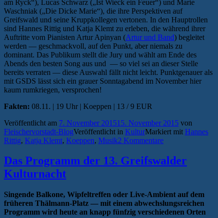
am Ryck“), Lucas Schwarz („Ist Wieck ein Feuer“) und Marie
Waschniak („Die Dicke Marie“), die ihre Perspektiven auf
Greifswald und seine Kruppkollegen vertonen. In den Hauptrollen
sind Hannes Rittig und Katja Klemt zu erleben, die während ihrer
Auftritte vom Pianisten Artur Apinyan (
Artur und Band
) begleitet
werden — geschmackvoll, auf den Punkt, aber niemals zu
dominant. Das Publikum stellt die Jury und wählt am Ende des
Abends den besten Song aus und — so viel sei an dieser Stelle
bereits verraten — diese Auswahl fällt nicht leicht. Punktgenauer als
mit GSDS lässt sich ein grauer Sonntagabend im November hier
kaum rumkriegen, versprochen!
Fakten:
08.11. | 19 Uhr | Koeppen | 13 / 9 EUR
Veröffentlicht am
7. November 2015
15. November 2015
von
Fleischervorstadt-Blog
Veröffentlicht in
Kultur
Markiert mit
Hannes
Rittig
,
Katja Klemt
,
Koeppen
,
Musik
2 Kommentare
Das Programm der 13. Greifswalder
Kulturnacht
Singende Balkone, Wipfeltreffen oder Live-Ambient auf dem
früheren Thälmann-Platz — mit einem abwechslungsreichen
Programm wird heute an knapp fünfzig verschiedenen Orten