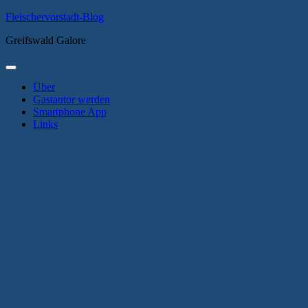
Zum
Fleischervorstadt-Blog
Inhalt
Greifswald Galore
springen
Primäres
Menü
Über
Gastautor werden
Smartphone App
Links