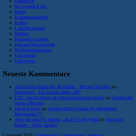
Historisch
Im Gespräch mit
Intern
Kommunalpolitik
Kultur
Lokalökonomie
Medien
Paranoid Android
Pop am Wochenende
Rechtsextremismus
Universität
Unterwegs
Neueste Kommentare
Am rechten Rand der Republik – Michael Kockot
zu
Reportage: „Da ist man lieber still“
CDU macht gegen die Diagonalquerung mobil
zu
Greifswald
versus Münster
Jakob Krüger
zu
Greifswald im Fokus der Identitären
Bewegung (?)
Alles für den FC Hansa – Born To Be Wild
zu
Aber hier
kleben – Nein, danke!
Copyright 2026 |
Datenschutz
|
Impressum
|
Sitemap