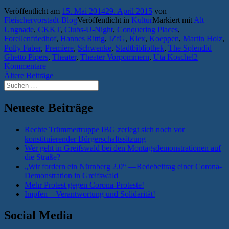
Wege,
Veröffentlicht am
15. Mai 2014
29. April 2015
von
lange
Fleischervorstadt-Blog
Veröffentlicht in
Kultur
Markiert mit
Alt
Nächte
Ungnade
,
CKKT
,
Clubs-U-Night
,
Conquering Places
,
–
Forellenfriedhof
,
Hannes Rittig
,
IZfG
,
Klex
,
Koeppen
,
Martin Holz
,
das
Polly Faber
,
Premiere
,
Schwenke
,
Stadtbibliothek
,
The Splendid
Greifswalder
Ghetto Pipers
,
Theater
,
Theater Vorpommern
,
Uta Koschel
2
Wochenende
Kommentare
im
Beitragsnavigation
Ältere Beiträge
Überblick
Suchen
#43“
nach:
Neueste Beiträge
Rechte Trümmertruppe IBG zerlegt sich noch vor
konstituierender Bürgerschaftssitzung
Wer geht in Greifswald bei den Montagsdemonstrationen auf
die Straße?
„Wir fordern ein Nürnberg 2.0“ —Redebeitrag einer Corona-
Demonstration in Greifswald
Mehr Protest gegen Corona-Proteste!
Impfen – Verantwortung und Solidarität!
Social Media