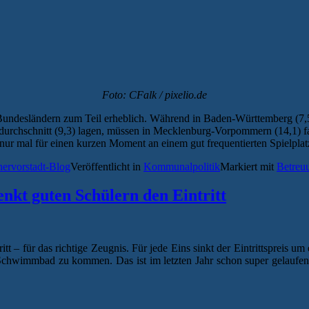
Foto: CFalk / pixelio.de
Bundesländern zum Teil erheblich. Während in Baden-Württemberg (7,5
durchschnitt (9,3) lagen, müssen in Mecklenburg-Vorpommern (14,1) fa
ich nur mal für einen kurzen Moment an einem gut frequentierten Spiel
hervorstadt-Blog
Veröffentlicht in
Kommunalpolitik
Markiert mit
Betreu
enkt guten Schülern den Eintritt
t – für das richtige Zeugnis. Für jede Eins sinkt der Eintrittspreis um e
Schwimmbad zu kommen. Das ist im letzten Jahr schon super gelaufen“