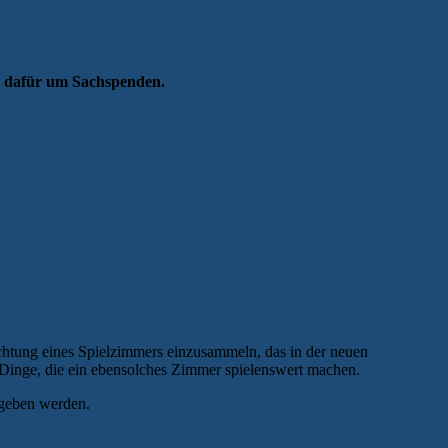
zum
70.“
et dafür um Sachspenden.
ichtung eines Spielzimmers einzusammeln, das in der neuen
re Dinge, die ein ebensolches Zimmer spielenswert machen.
geben werden.