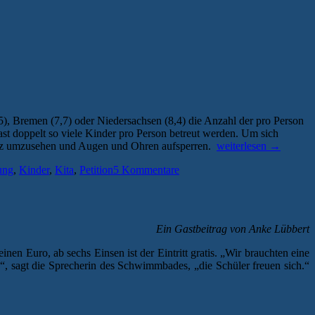
), Bremen (7,7) oder Niedersachsen (8,4) die Anzahl der pro Person
st doppelt so viele Kinder pro Person betreut werden. Um sich
„Petition
platz umzusehen und Augen und Ohren aufsperren.
weiterlesen
→
für
ung
,
Kinder
,
Kita
,
Petition
5 Kommentare
bessere
Kita-
Betreuung
in
MV“
Ein Gastbeitrag von Anke Lübbert
inen Euro, ab sechs Einsen ist der Eintritt gratis. „Wir brauchten eine
, sagt die Sprecherin des Schwimmbades, „die Schüler freuen sich.“