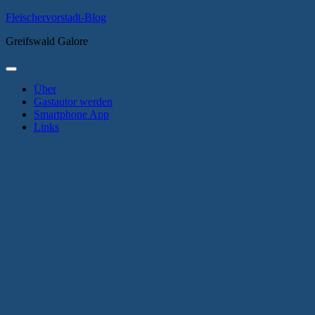
Zum
Fleischervorstadt-Blog
Inhalt
Greifswald Galore
springen
Primäres
Menü
Über
Gastautor werden
Smartphone App
Links