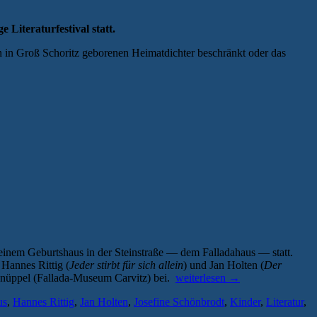
e Literaturfestival statt.
n in Groß Schoritz geborenen Heimatdichter beschränkt oder das
 seinem Geburtshaus in der Steinstraße — dem Falladahaus — statt.
 Hannes Rittig (
Jeder stirbt für sich allein
) und Jan Holten (
Der
„Fallada-
 Knüppel (Fallada-Museum Carvitz) bei.
weiterlesen
→
Festival:
us
,
Hannes Rittig
,
Jan Holten
,
Josefine Schönbrodt
,
Kinder
,
Literatur
,
Literarischer
Rundumschlag