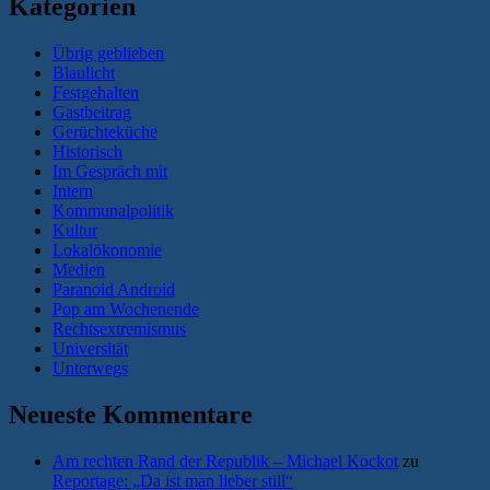
Kategorien
Übrig geblieben
Blaulicht
Festgehalten
Gastbeitrag
Gerüchteküche
Historisch
Im Gespräch mit
Intern
Kommunalpolitik
Kultur
Lokalökonomie
Medien
Paranoid Android
Pop am Wochenende
Rechtsextremismus
Universität
Unterwegs
Neueste Kommentare
Am rechten Rand der Republik – Michael Kockot
zu
Reportage: „Da ist man lieber still“