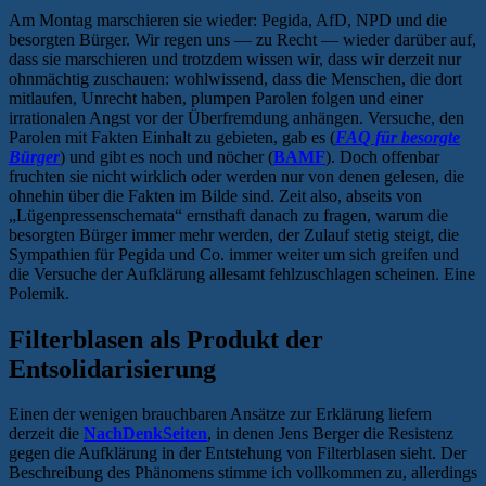
Am Montag marschieren sie wieder: Pegida, AfD, NPD und die
besorgten Bürger. Wir regen uns — zu Recht — wieder darüber auf,
dass sie marschieren und trotzdem wissen wir, dass wir derzeit nur
ohnmächtig zuschauen: wohlwissend, dass die Menschen, die dort
mitlaufen, Unrecht haben, plumpen Parolen folgen und einer
irrationalen Angst vor der Überfremdung anhängen. Versuche, den
Parolen mit Fakten Einhalt zu gebieten, gab es (
FAQ für besorgte
Bürger
) und gibt es noch und nöcher (
BAMF
). Doch offenbar
fruchten sie nicht wirklich oder werden nur von denen gelesen, die
ohnehin über die Fakten im Bilde sind. Zeit also, abseits von
„Lügenpressenschemata“ ernsthaft danach zu fragen, warum die
besorgten Bürger immer mehr werden, der Zulauf stetig steigt, die
Sympathien für Pegida und Co. immer weiter um sich greifen und
die Versuche der Aufklärung allesamt fehlzuschlagen scheinen. Eine
Polemik.
Filterblasen als Produkt der
Entsolidarisierung
Einen der wenigen brauchbaren Ansätze zur Erklärung liefern
derzeit die
NachDenkSeiten
, in denen Jens Berger die Resistenz
gegen die Aufklärung in der Entstehung von Filterblasen sieht. Der
Beschreibung des Phänomens stimme ich vollkommen zu, allerdings