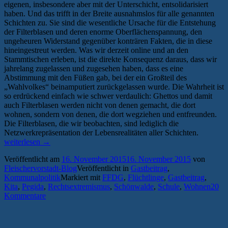
eigenen, insbesondere aber mit der Unterschicht, entsolidarisiert
haben. Und das trifft in der Breite ausnahmslos für alle genannten
Schichten zu. Sie sind die wesentliche Ursache für die Entstehung
der Filterblasen und deren enorme Oberflächenspannung, den
ungeheuren Widerstand gegenüber konträren Fakten, die in diese
hineingestreut werden. Was wir derzeit online und an den
Stammtischen erleben, ist die direkte Konsequenz daraus, dass wir
jahrelang zugelassen und zugesehen haben, dass es eine
Abstimmung mit den Füßen gab, bei der ein Großteil des
„Wahlvolkes“ beinamputiert zurückgelassen wurde. Die Wahrheit ist
so erdrückend einfach wie schwer verdaulich: Ghettos und damit
auch Filterblasen werden nicht von denen gemacht, die dort
wohnen, sondern von denen, die dort wegziehen und entfreunden.
Die Filterblasen, die wir beobachten, sind lediglich die
„Pegida,
Netzwerkrepräsentation der Lebensrealitäten aller Schichten.
besorgte
weiterlesen
→
Bürger,
Veröffentlicht am
16. November 2015
16. November 2015
von
FFDG
Fleischervorstadt-Blog
Veröffentlicht in
Gastbeitrag
,
und
Kommunalpolitik
Markiert mit
FFDG
,
Flüchtlinge
,
Gastbeitrag
,
das
Kita
,
Pegida
,
Rechtsextremismus
,
Schönwalde
,
Schule
,
Wohnen
20
Versagen
Kommentare
des
Bildungs
und
der