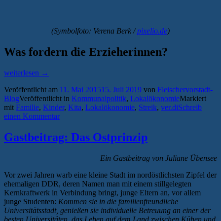
(
Symbolfoto: Verena Berk /
pixelio.de
)
Was fordern die Erzieherinnen?
„Kita-
weiterlesen
→
Streik
Veröffentlicht am
11. Mai 2015
15. Juli 2019
von
Fleischervorstadt-
in
Blog
Veröffentlicht in
Kommunalpolitik
,
Lokalökonomie
Markiert
Greifswald“
mit
Familie
,
Kinder
,
Kita
,
Lokalökonomie
,
Streik
,
ver.di
Schreib
einen Kommentar
Gastbeitrag: Das Ostprinzip
Ein Gastbeitrag von Juliane Übensee
Vor zwei Jahren warb eine kleine Stadt im nordöstlichsten Zipfel der
ehemaligen DDR, deren Namen man mit einem stillgelegten
Kernkraftwerk in Verbindung bringt, junge Eltern an, vor allem
junge Studenten:
Kommen sie in die familienfreundliche
Universitätsstadt, genießen sie individuelle Betreuung an einer der
besten Universitäten, das Leben auf dem Land zwischen Kühen und