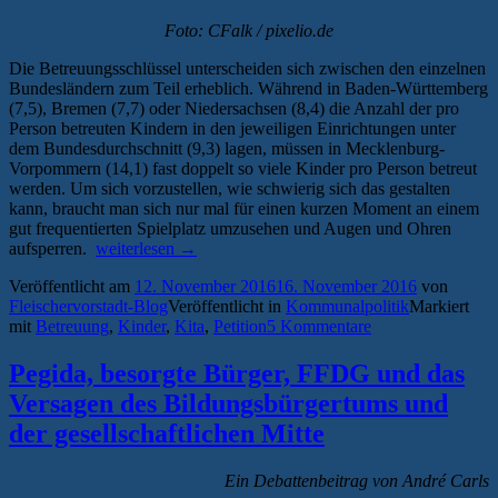
Foto: CFalk / pixelio.de
Die Betreuungsschlüssel unterscheiden sich zwischen den einzelnen
Bundesländern zum Teil erheblich. Während in Baden-Württemberg
(7,5), Bremen (7,7) oder Niedersachsen (8,4) die Anzahl der pro
Person betreuten Kindern in den jeweiligen Einrichtungen unter
dem Bundesdurchschnitt (9,3) lagen, müssen in Mecklenburg-
Vorpommern (14,1) fast doppelt so viele Kinder pro Person betreut
werden. Um sich vorzustellen, wie schwierig sich das gestalten
kann, braucht man sich nur mal für einen kurzen Moment an einem
gut frequentierten Spielplatz umzusehen und Augen und Ohren
„Petition
aufsperren.
weiterlesen
→
für
Veröffentlicht am
12. November 2016
16. November 2016
von
bessere
Fleischervorstadt-Blog
Veröffentlicht in
Kommunalpolitik
Markiert
Kita-
mit
Betreuung
,
Kinder
,
Kita
,
Petition
5 Kommentare
Betreuung
in
MV“
Pegida, besorgte Bürger, FFDG und das
Versagen des Bildungsbürgertums und
der gesellschaftlichen Mitte
Ein Debattenbeitrag von André Carls