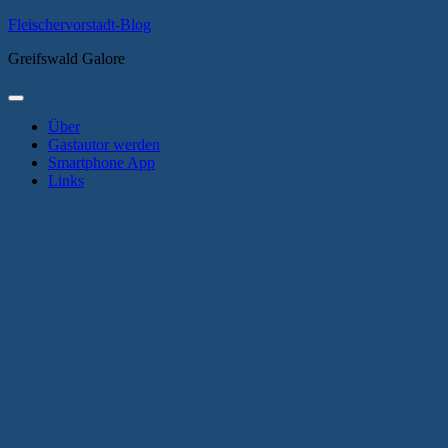
Zum
Fleischervorstadt-Blog
Inhalt
Greifswald Galore
springen
Primäres
Menü
Über
Gastautor werden
Smartphone App
Links