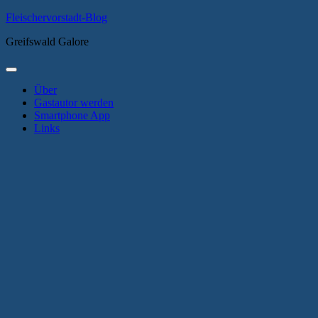
Zum
Fleischervorstadt-Blog
Inhalt
Greifswald Galore
springen
Primäres
Menü
Über
Gastautor werden
Smartphone App
Links