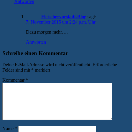
Antworten
Fleischervorstadt-Blog
sagt:
7. November 2015 um 2:24 p.m. Uhr
Dazu morgen mehr….
Antworten
Schreibe einen Kommentar
Deine E-Mail-Adresse wird nicht veröffentlicht.
Erforderliche
Felder sind mit
*
markiert
Kommentar
*
Name
*