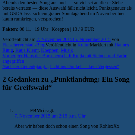
Abends den besten Song aus und — so viel sei an dieser Stelle
bereits verraten — diese Auswahl fällt nicht leicht. Punktgenauer als
mit GSDS lässt sich ein grauer Sonntagabend im November hier
kaum rumkriegen, versprochen!
Fakten:
08.11. | 19 Uhr | Koeppen | 13 / 9 EUR
Veröffentlicht am
7. November 2015
15. November 2015
von
Fleischervorstadt-Blog
Veröffentlicht in
Kultur
Markiert mit
Hannes
Rittig
,
Katja Klemt
,
Koeppen
,
Musik
Beitragsnavigation
Vorheriger
Vorheriger
Haus der Burschenschaft Rugia mit Steinen und Farbe
Beitrag:
angegriffen
Nächster
Nächster
Gedenkgang: „Licht ins Dunkel — kein Vergessen“
Beitrag:
2 Gedanken zu „
Punktlandung: Ein Song
für Greifswald
“
FBMri
sagt:
7. November 2015 um 2:15 p.m. Uhr
Aber wir haben doch schon einen Song von RohlexXx.