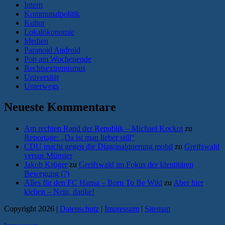
Intern
Kommunalpolitik
Kultur
Lokalökonomie
Medien
Paranoid Android
Pop am Wochenende
Rechtsextremismus
Universität
Unterwegs
Neueste Kommentare
Am rechten Rand der Republik – Michael Kockot
zu
Reportage: „Da ist man lieber still“
CDU macht gegen die Diagonalquerung mobil
zu
Greifswald
versus Münster
Jakob Krüger
zu
Greifswald im Fokus der Identitären
Bewegung (?)
Alles für den FC Hansa – Born To Be Wild
zu
Aber hier
kleben – Nein, danke!
Copyright 2026 |
Datenschutz
|
Impressum
|
Sitemap