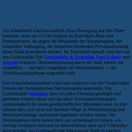
Am Sonnabend wird nun endlich etwas Bewegung auf den Floor
kommen, denn um 16 Uhr beginnt am Karl-Marx-Platz eine
Demonstration, die gegen die Missstände der Raumlosigkeit, der
kulturellen Verkargung, der immerfort drohenden Provinzialisierung
dieser Stadt protestieren möchte. Im Tanzschritt marsch wird der von
den Greifswalder DJs
Verschnibbt & Zugenäht
,
Paul Zehner
und
Schaule
befeuerte Demonstrationszug durch die Stadt ziehen, bis
schließlich — auf dem Festgelände am Museumshafen — die
Abschlusskundgebung eingezählt wird.
Der Demonstrationsaufruf wird unter anderem von der Greifswalder
Sektion der Hedonistischen Internationalen unterstützt. Die
Lustprinzipler
beklagen
, dass um jeden Freiraum gekämpft und
gestritten werden müsse und das diese Auseinandersetzungen
symptomatisch für einen gesellschaftlichen Missstand seien, in dem
nahezu alles, was nicht auf direktem Wege zu Wertschöpfung und
Wachstum betrüge, umfassend legitimiert werden müsse. Die
Hedonistinnen rufen darum dazu auf, gemeinsam zu zeigen, wie
wichtig Freiräume sind und zu unterstreichen, dass auch Clubkultur
dazu beiträgt, aus Greifswald eine lebenswerte Stadt zu machen.