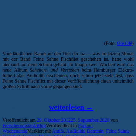
(Foto:
Ole Olé
)
Vom ländlichen Raum auf den Titel der taz — was im letzten Monat
mit der Band Feine Sahne Fischfilet geschehen ist, hatte wohl
niemand auf dem Schirm gehabt. In knapp zwei Wochen wird das
neue Album
Scheitern und Verstehen
beim Hamburger Elektro-
Indie-Label Audiolith erscheinen, doch schon jetzt steht fest, dass
Feine Sahne Fischfilet mit dieser Veröffentlichung einen unheimlich
großen Schritt nach vorne gegangen sind.
Amtlich geprüft: Die gefährlichste Band
„Pop
Vorpommerns
weiterlesen
→
am
Veröffentlicht am
29. Oktober 2012
25. September 2020
von
Wochenende:
Fleischervorstadt-Blog
Veröffentlicht in
Pop am
Feine
Wochenende
Markiert mit
Antifa
,
Audiolith
,
Demmin
,
Feine Sahne