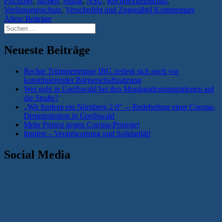
Fischfilet
,
Jarmen
,
Musik
,
NSU
,
Rechtsextremismus
,
Sahne
Verfassungsschutz
,
Verschnibbt und Zugenäht
4 Kommentare
Fischfilet
Beitragsnavigation
Ältere Beiträge
Suchen
„Scheitern
nach:
und
Neueste Beiträge
Verstehen““
Rechte Trümmertruppe IBG zerlegt sich noch vor
konstituierender Bürgerschaftssitzung
Wer geht in Greifswald bei den Montagsdemonstrationen auf
die Straße?
„Wir fordern ein Nürnberg 2.0“ —Redebeitrag einer Corona-
Demonstration in Greifswald
Mehr Protest gegen Corona-Proteste!
Impfen – Verantwortung und Solidarität!
Social Media