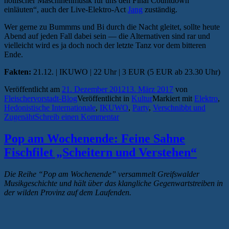
höllischer Maschinenmusik für uns den Final Countdown
einläuten“, auch der Live-Elektro-Act
Jang
zuständig.
Wer gerne zu Bummms und Bi durch die Nacht gleitet, sollte heute
Abend auf jeden Fall dabei sein — die Alternativen sind rar und
vielleicht wird es ja doch noch der letzte Tanz vor dem bitteren
Ende.
Fakten:
21.12. | IKUWO | 22 Uhr | 3 EUR (5 EUR ab 23.30 Uhr)
Veröffentlicht am
21. Dezember 2012
13. März 2017
von
Fleischervorstadt-Blog
Veröffentlicht in
Kultur
Markiert mit
Elektro
,
Hedonistische Internationale
,
IKUWO
,
Party
,
Verschnibbt und
Zugenäht
Schreib einen Kommentar
Pop am Wochenende: Feine Sahne
Fischfilet „Scheitern und Verstehen“
Die Reihe “Pop am Wochenende” versammelt Greifswalder
Musikgeschichte und hält über das klangliche Gegenwartstreiben in
der wilden Provinz auf dem Laufenden.