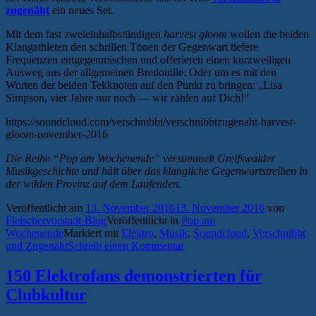
zugenäht
ein neues Set.
Mit dem fast zweieinhalbstündigen
harvest gloom
wollen die beiden
Klangathleten den schrillen Tönen der Gegenwart tiefere
Frequenzen entgegenmischen und offerieren einen kurzweiligen
Ausweg aus der allgemeinen Bredouille. Oder um es mit den
Worten der beiden Tekknoten auf den Punkt zu bringen: „Lisa
Simpson, vier Jahre nur noch — wir zählen auf Dich!“
https://soundcloud.com/verschnibbt/verschnibbtzugenaht-harvest-
gloom-november-2016
Die Reihe “Pop am Wochenende” versammelt Greifswalder
Musikgeschichte und hält über das klangliche Gegenwartstreiben in
der wilden Provinz auf dem Laufenden.
Veröffentlicht am
13. November 2016
13. November 2016
von
Fleischervorstadt-Blog
Veröffentlicht in
Pop am
Wochenende
Markiert mit
Elektro
,
Musik
,
Soundcloud
,
Verschnibbt
und Zugenäht
Schreib einen Kommentar
150 Elektrofans demonstrierten für
Clubkultur