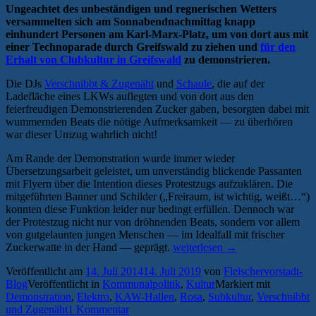
Ungeachtet des unbeständigen und regnerischen Wetters
versammelten sich am Sonnabendnachmittag knapp
einhundert Personen am Karl-Marx-Platz, um von dort aus mit
einer Technoparade durch Greifswald zu ziehen und
für den
Erhalt von Clubkultur in Greifswald
zu demonstrieren.
Die DJs
Verschnibbt & Zugenäht
und
Schaule
, die auf der
Ladefläche eines LKWs auflegten und von dort aus den
feierfreudigen Demonstrierenden Zucker gaben, besorgten dabei mit
wummernden Beats die nötige Aufmerksamkeit — zu überhören
war dieser Umzug wahrlich nicht!
Am Rande der Demonstration wurde immer wieder
Übersetzungsarbeit geleistet, um unverständig blickende Passanten
mit Flyern über die Intention dieses Protestzugs aufzuklären. Die
mitgeführten Banner und Schilder („Freiraum, ist wichtig, weißt…“)
konnten diese Funktion leider nur bedingt erfüllen. Dennoch war
der Protestzug nicht nur von dröhnenden Beats, sondern vor allem
von gutgelaunten jungen Menschen — im Idealfall mit frischer
„150
Zuckerwatte in der Hand — geprägt.
weiterlesen
→
Elektrofans
Veröffentlicht am
14. Juli 2014
14. Juli 2019
von
Fleischervorstadt-
demonstrierten
Blog
Veröffentlicht in
Kommunalpolitik
,
Kultur
Markiert mit
für
Demonstration
,
Elektro
,
KAW-Hallen
,
Rosa
,
Subkultur
,
Verschnibbt
Clubkultur“
und Zugenäht
1 Kommentar