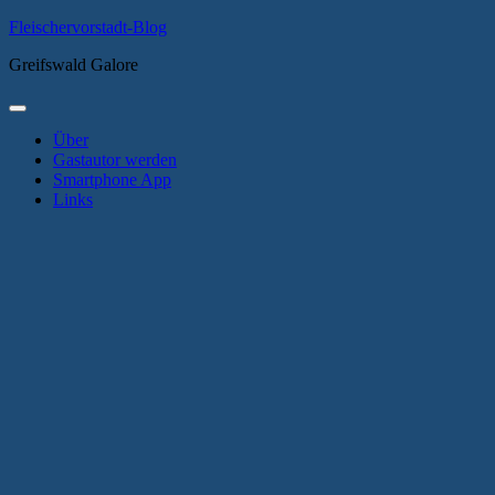
Zum
Fleischervorstadt-Blog
Inhalt
Greifswald Galore
springen
Primäres
Menü
Über
Gastautor werden
Smartphone App
Links