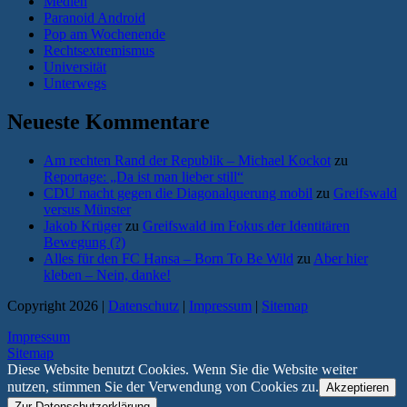
Medien
Paranoid Android
Pop am Wochenende
Rechtsextremismus
Universität
Unterwegs
Neueste Kommentare
Am rechten Rand der Republik – Michael Kockot
zu
Reportage: „Da ist man lieber still“
CDU macht gegen die Diagonalquerung mobil
zu
Greifswald
versus Münster
Jakob Krüger
zu
Greifswald im Fokus der Identitären
Bewegung (?)
Alles für den FC Hansa – Born To Be Wild
zu
Aber hier
kleben – Nein, danke!
Copyright 2026 |
Datenschutz
|
Impressum
|
Sitemap
Impressum
Sitemap
Diese Website benutzt Cookies. Wenn Sie die Website weiter
nutzen, stimmen Sie der Verwendung von Cookies zu.
Akzeptieren
Zur Datenschutzerklärung