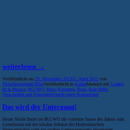
„Kurze
weiterlesen
→
Wege,
Veröffentlicht am
29. November 2013
11. April 2015
von
lange
Fleischervorstadt-Blog
Veröffentlicht in
Kultur
Markiert mit
Combo
Nächte
de la Musica
,
IKUWO
,
Klex
,
Koeppen
,
Rosa
,
Rote Hilfe
,
Verschnibbt und Zugenäht
Schreib einen Kommentar
–
das
Das wird der Untergang!
Greifswalder
Heute Nacht findet im IKUWO die vorletzte Sause des Jahres statt.
Wochenende
Gemeinsam mit der lokalen Sektion der Hedonistischen
im
Internationalen wird zur großen Untergangsparty eingeladen.