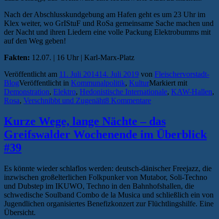
Nach der Abschlusskundgebung am Hafen geht es um 23 Uhr im
Klex weiter, wo GrIStuF und RoSa gemeinsame Sache machen und
der Nacht und ihren Liedern eine volle Packung Elektrobumms mit
auf den Weg geben!
Fakten:
12.07. | 16 Uhr | Karl-Marx-Platz
Veröffentlicht am
11. Juli 2014
14. Juli 2019
von
Fleischervorstadt-
Blog
Veröffentlicht in
Kommunalpolitik
,
Kultur
Markiert mit
Demonstration
,
Elektro
,
Hedonistische Internationale
,
KAW-Hallen
,
Rosa
,
Verschnibbt und Zugenäht
8 Kommentare
Kurze Wege, lange Nächte – das
Greifswalder Wochenende im Überblick
#39
Es könnte wieder schlaflos werden: deutsch-dänischer Freejazz, die
inzwischen großelterlichen Folkpunker von Mutabor, Soli-Techno
und Dubstep im IKUWO, Techno in den Bahnhofshallen, die
schwedische Soulband Combo de la Musica und schließlich ein von
Jugendlichen organisiertes Benefizkonzert zur Flüchtlingshilfe. Eine
Übersicht.