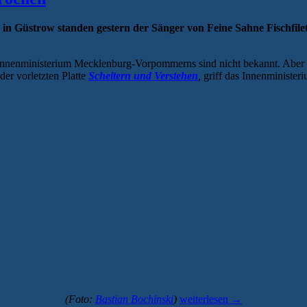
Güstrow standen gestern der Sänger von Feine Sahne Fischfilet 
 Innenministerium Mecklenburg-Vorpommerns sind nicht bekannt. Aber 
er vorletzten Platte
Scheitern und Verstehen
,
griff das Innenminister
„Sänger
(Foto:
Bastian Bochinski
)
weiterlesen
→