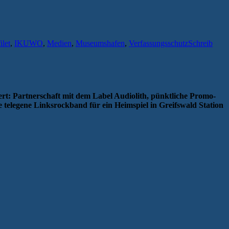
ilet
,
IKUWO
,
Medien
,
Museumshafen
,
Verfassungsschutz
Schreib
siert: Partnerschaft mit dem Label Audiolith, pünktliche Promo-
telegene Linksrockband für ein Heimspiel in Greifswald Station