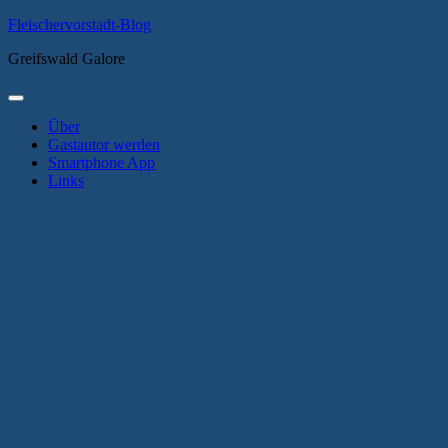
Zum
Fleischervorstadt-Blog
Inhalt
Greifswald Galore
springen
Primäres
Menü
Über
Gastautor werden
Smartphone App
Links