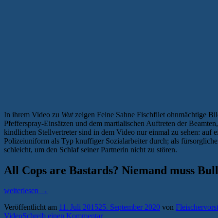
In ihrem Video zu
Wut
zeigen Feine Sahne Fischfilet ohnmächtige Bil
Pfefferspray-Einsätzen und dem martialischen Auftreten der Beamten,
kindlichen Stellvertreter sind in dem Video nur einmal zu sehen: auf 
Polizeiuniform als Typ knuffiger Sozialarbeiter durch; als fürsorglich
schleicht, um den Schlaf seiner Partnerin nicht zu stören.
All Cops are Bastards? Niemand muss Bull
„Pop
weiterlesen
→
am
Veröffentlicht am
11. Juli 2015
25. September 2020
von
Fleischervors
Wochenende:
Video
Schreib einen Kommentar
Feine