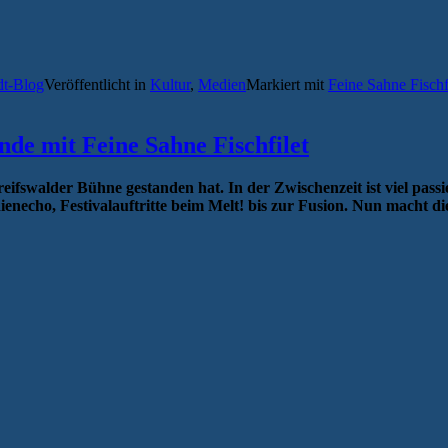
dt-Blog
Veröffentlicht in
Kultur
,
Medien
Markiert mit
Feine Sahne Fischf
e mit Feine Sahne Fischfilet
 Greifswalder Bühne gestanden hat. In der Zwischenzeit ist viel pas
ho, Festivalauftritte beim Melt! bis zur Fusion. Nun macht die 