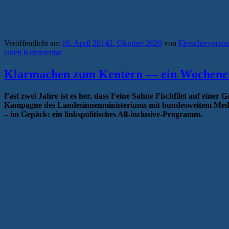
Veröffentlicht am
16. April 2014
2. Oktober 2020
von
Fleischervorsta
einen Kommentar
Klarmachen zum Kentern — ein Wochenend
Fast zwei Jahre ist es her, dass Feine Sahne Fischfilet auf einer
Kampagne des Landesinnenministeriums mit bundesweitem Medienec
– im Gepäck: ein linkspolitisches All-inclusive-Programm.
Lustprinzip: Kühler Sekt und feine Sahne