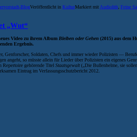
von
hervorstadt-Blog
Veröffentlicht in
Kultur
Markiert mit
Audiolith
,
Feine Sa
Feine
Sahne
Fischfilet
freigesprochen“
let „Wut“
 neues Video zu ihrem Album
Bleiben oder Gehen
(2015) aus dem H
lenden Ergebnis.
er, Genforscher, Soldaten, Chefs und immer wieder Polizisten — Beruf
n angeht, so müsste allein für Lieder über Polizisten ein eigenes G
n Repertoire gehörende Titel
Staatsgewalt
(„Die Bullenhelme, sie sollen
irksamen Eintrag im Verfassungsschutzbericht 2012.