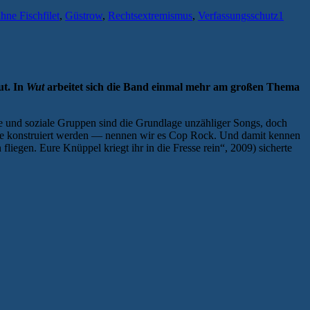
hne Fischfilet
,
Güstrow
,
Rechtsextremismus
,
Verfassungsschutz
1
ut. In
Wut
arbeitet sich die Band einmal mehr am großen Thema
e und soziale Gruppen sind die Grundlage unzähliger Songs, doch
enre konstruiert werden — nennen wir es Cop Rock. Und damit kennen
 fliegen. Eure Knüppel kriegt ihr in die Fresse rein“, 2009) sicherte