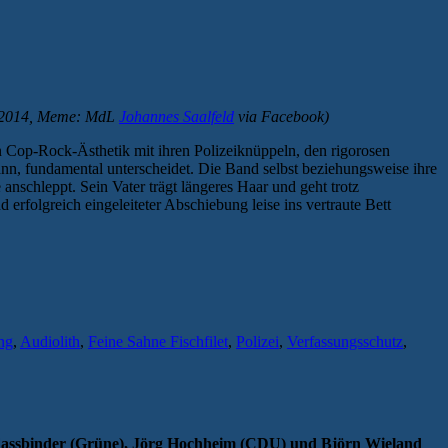
, 2014, Meme: MdL
Johannes Saalfeld
via Facebook)
n Cop-Rock-Ästhetik mit ihren Polizeiknüppeln, den rigorosen
nn, fundamental unterscheidet. Die Band selbst beziehungsweise ihre
 anschleppt. Sein Vater trägt längeres Haar und geht trotz
 erfolgreich eingeleiteter Abschiebung leise ins vertraute Bett
ng
,
Audiolith
,
Feine Sahne Fischfilet
,
Polizei
,
Verfassungsschutz
,
n Fassbinder (Grüne), Jörg Hochheim (CDU) und Björn Wieland