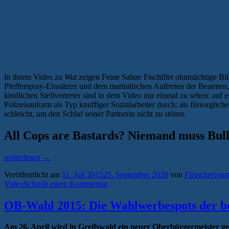
In ihrem Video zu
Wut
zeigen Feine Sahne Fischfilet ohnmächtige Bil
Pfefferspray-Einsätzen und dem martialischen Auftreten der Beamten,
kindlichen Stellvertreter sind in dem Video nur einmal zu sehen: auf 
Polizeiuniform als Typ knuffiger Sozialarbeiter durch; als fürsorglich
schleicht, um den Schlaf seiner Partnerin nicht zu stören.
All Cops are Bastards? Niemand muss Bull
„Pop
weiterlesen
→
am
Veröffentlicht am
11. Juli 2015
25. September 2020
von
Fleischervors
Wochenende:
Video
Schreib einen Kommentar
Feine
Sahne
Fischfilet
OB-Wahl 2015: Die Wahlwerbespots der b
„Wut““
Am 26. April wird in Greifswald ein neuer Oberbürgermeister g