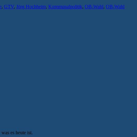
e
,
GTV
,
Jörg Hochheim
,
Kommunalpolitik
,
OB-Wahl
,
OB-Wahl
was es heute ist.