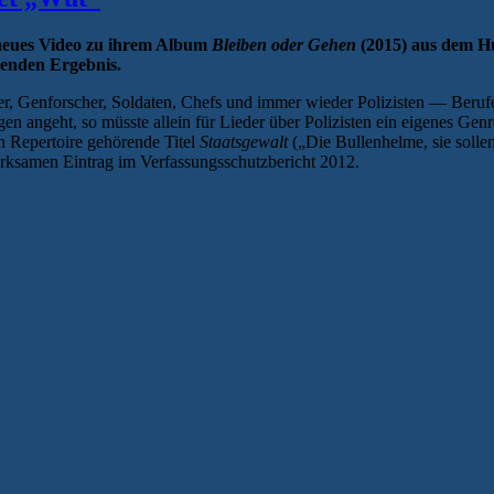
 neues Video zu ihrem Album
Bleiben oder Gehen
(2015) aus dem H
lenden Ergebnis.
er, Genforscher, Soldaten, Chefs und immer wieder Polizisten — Beruf
n angeht, so müsste allein für Lieder über Polizisten ein eigenes G
n Repertoire gehörende Titel
Staatsgewalt
(„Die Bullenhelme, sie sollen
irksamen Eintrag im Verfassungsschutzbericht 2012.