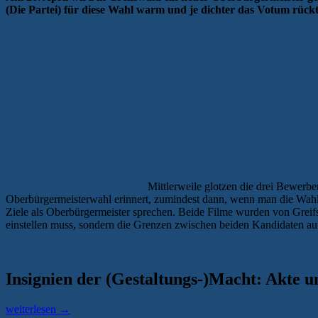
(Die Partei) für diese Wahl warm und je dichter das Votum rückt
Mittlerweile glotzen die drei Bewerb
Oberbürgermeisterwahl erinnert, zumindest dann, wenn man die Wahlw
Ziele als Oberbürgermeister sprechen. Beide Filme wurden von Greif
einstellen muss, sondern die Grenzen zwischen beiden Kandidaten au
Insignien der (Gestaltungs-)Macht: Akte 
„OB-
weiterlesen
→