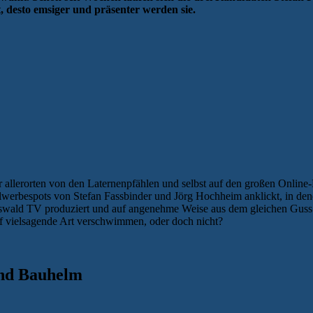
, desto emsiger und präsenter werden sie.
er allerorten von den Laternenpfählen und selbst auf den großen Onlin
erbespots von Stefan Fassbinder und Jörg Hochheim anklickt, in dene
swald TV produziert und auf angenehme Weise aus dem gleichen Guss ge
f vielsagende Art verschwimmen, oder doch nicht?
und Bauhelm