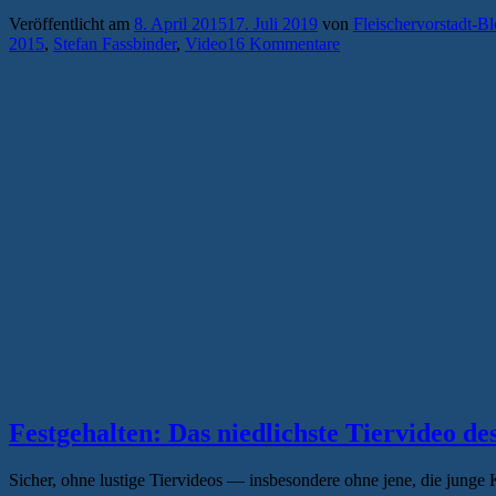
Wahl
Veröffentlicht am
8. April 2015
17. Juli 2019
von
Fleischervorstadt-B
2015:
2015
,
Stefan Fassbinder
,
Video
16 Kommentare
Die
Wahlwerbespots
der
beiden
Favoriten“
Festgehalten: Das niedlichste Tiervideo de
Sicher, ohne lustige Tiervideos — insbesondere ohne jene, die junge 