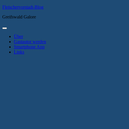
Zum
Fleischervorstadt-Blog
Inhalt
Greifswald Galore
springen
Primäres
Menü
Über
Gastautor werden
Smartphone App
Links