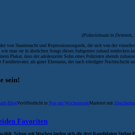
(Polizeieinsatz in Demmin
der von Staatsmacht und Repressionsorganik, die sich von der visuelle
 wie man sie in ähnlichen Songs dieses Subgenres zuhauf entdecken ka
einem Plakat, dass der adoleszente Sohn eines Polizisten abends zuhause
er Familienvater, als guter Ehemann, der nach erledigter Nachtschicht und
e sein!
tadt-Blog
Veröffentlicht in
Pop am Wochenende
Markiert mit
Abschiebu
eiden Favoriten
ewählt. Schon seit Wochen laufen sich die drei Kandidaten Stefa