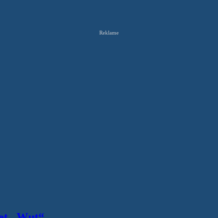
Reklame
let „Wut“