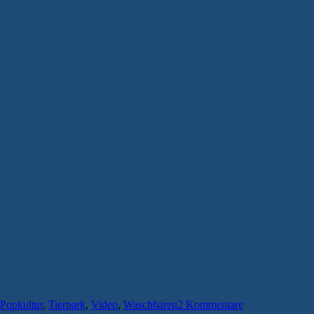
Popkultur
,
Tierpark
,
Video
,
Waschbären
2 Kommentare