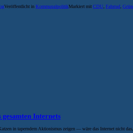
log
Veröffentlicht in
Kommunalpolitik
Markiert mit
CDU
,
Fahrrad
,
Grün
s gesamten Internets
Katzen in taperndem Aktionismus zeigen — wäre das Internet nicht das, 