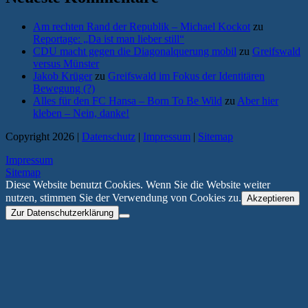
Am rechten Rand der Republik – Michael Kockot
zu
Reportage: „Da ist man lieber still“
CDU macht gegen die Diagonalquerung mobil
zu
Greifswald
versus Münster
Jakob Krüger
zu
Greifswald im Fokus der Identitären
Bewegung (?)
Alles für den FC Hansa – Born To Be Wild
zu
Aber hier
kleben – Nein, danke!
Copyright 2026 |
Datenschutz
|
Impressum
|
Sitemap
Impressum
Sitemap
Diese Website benutzt Cookies. Wenn Sie die Website weiter
nutzen, stimmen Sie der Verwendung von Cookies zu.
Akzeptieren
Zur Datenschutzerklärung