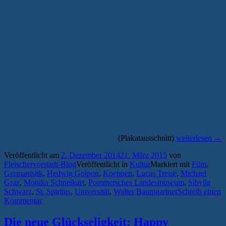
„Kurzfilm
(Plakatausschnitt)
weiterlesen
→
über
Veröffentlicht am
2. Dezember 2014
21. März 2015
von
Greifswalder
Fleischervorstadt-Blog
Veröffentlicht in
Kultur
Markiert mit
Film
,
Dichterin
Germanistik
,
Hedwig Golpon
,
Koeppen
,
Lucas Treise
,
Michael
Sibylla
Graz
,
Monika Schneikart
,
Pommersches Landesmuseum
,
Sibylla
Schwarz
Schwarz
,
St. Spiritus
,
Universität
,
Walter Baumgartner
Schreib einen
feiert
Kommentar
Premiere“
Die neue Glückseligkeit: Happy