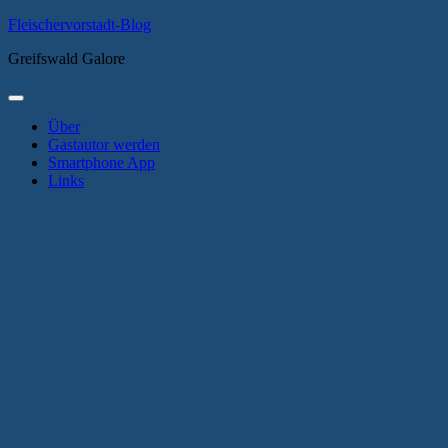
Zum
Fleischervorstadt-Blog
Inhalt
Greifswald Galore
springen
Primäres
Menü
Über
Gastautor werden
Smartphone App
Links