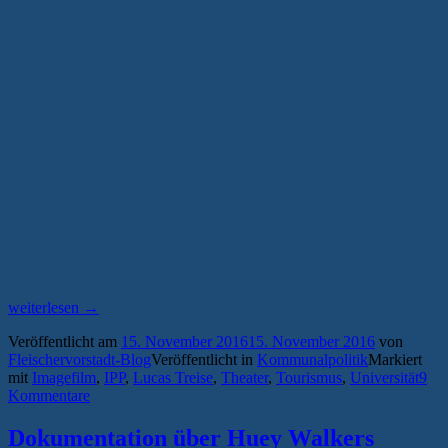
„Stadtverwaltung
weiterlesen
→
veröffentlicht
Veröffentlicht am
15. November 2016
15. November 2016
von
neuen
Fleischervorstadt-Blog
Veröffentlicht in
Kommunalpolitik
Markiert
Imagefilm
mit
Imagefilm
,
IPP
,
Lucas Treise
,
Theater
,
Tourismus
,
Universität
9
über
Kommentare
Greifswald“
Dokumentation über Huey Walkers