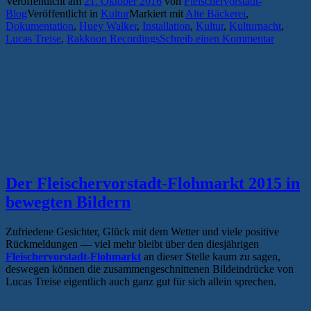
Veröffentlicht am
21. Oktober 2016
von
Fleischervorstadt-
W
Blog
Veröffentlicht in
Kultur
Markiert mit
Alte Bäckerei
,
“
Dokumentation
,
Huey Walker
,
Installation
,
Kultur
,
Kulturnacht
,
Lucas Treise
,
Rakkoon Recordings
Schreib einen Kommentar
Der Fleischervorstadt-Flohmarkt 2015 in
bewegten Bildern
Zufriedene Gesichter, Glück mit dem Wetter und viele positive
Rückmeldungen — viel mehr bleibt über den diesjährigen
Fleischervorstadt-Flohmarkt
an dieser Stelle kaum zu sagen,
deswegen können die zusammengeschnittenen Bildeindrücke von
Lucas Treise eigentlich auch ganz gut für sich allein sprechen.