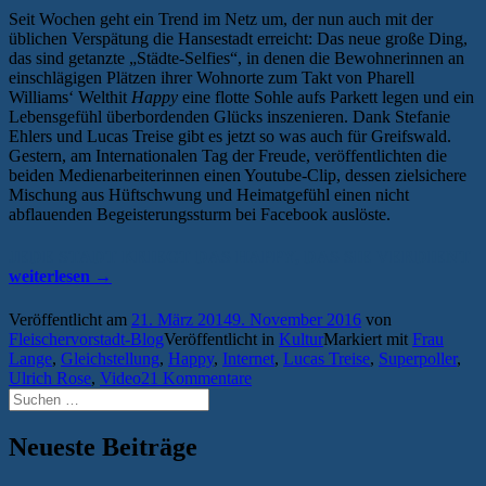
Seit Wochen geht ein Trend im Netz um, der nun auch mit der
üblichen Verspätung die Hansestadt erreicht: Das neue große Ding,
das sind getanzte „Städte-Selfies“, in denen die Bewohnerinnen an
einschlägigen Plätzen ihrer Wohnorte zum Takt von Pharell
Williams‘ Welthit
Happy
eine flotte Sohle aufs Parkett legen und
ein
Lebensgefühl überbordenden Glücks inszenieren. Dank Stefanie
Ehlers und Lucas Treise gibt es jetzt so was auch für Greifswald.
Gestern, am Internationalen Tag der Freude, veröffentlichten die
beiden Medienarbeiterinnen einen Youtube-Clip, dessen zielsichere
Mischung aus Hüftschwung und Heimatgefühl einen nicht
abflauenden Begeisterungssturm bei Facebook auslöste.
JEDE STADT KRIEGT DAS HAPPY, DAS SIE VERDIENT
„Die
weiterlesen
→
neue
Glückseligkeit:
Veröffentlicht am
21. März 2014
9. November 2016
von
Happy
Fleischervorstadt-Blog
Veröffentlicht in
Kultur
Markiert mit
Frau
Greifswald“
Lange
,
Gleichstellung
,
Happy
,
Internet
,
Lucas Treise
,
Superpoller
,
Ulrich Rose
,
Video
21 Kommentare
Suchen
nach:
Neueste Beiträge