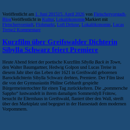
Veröffentlicht am
1. Juni 2015
15. April 2026
von
Fleischervorstadt-
Blog
Veröffentlicht in
Kultur
,
Lokalökonomie
Markiert mit
Fleischervorstadt
,
Flohmarkt
,
Lofi Deluxe
,
Lokalökonomie
,
Lucas
Treise
2 Kommentare
Kurzfilm über Greifswalder Dichterin
Sibylla Schwarz feiert Premiere
Heute Abend feiert der poetische Kurzfilm
Sibylla Back in Town
,
den Walter Baumgartner, Hedwig Golpon und Lucas Treise in
diesem Jahr über das Leben der 1621 in Greifswald geborenen
Barockdichterin Sibylla Schwarz drehten, Premiere. Der Film lässt
die von der Gymnasiastin Philine Gebhardt gespielte
Bürgermeistertochter für einen Tag zurückkehren. Die „pommersche
Sappho“ lustwandelt in ihrem damaligen Sommeridyll Frätow,
besucht ihr Elternhaus in Greifswald, flaniert über den Wall, streift
über den Marktplatz und begegnet in der Hansestadt dem modernen
Vorpommern.