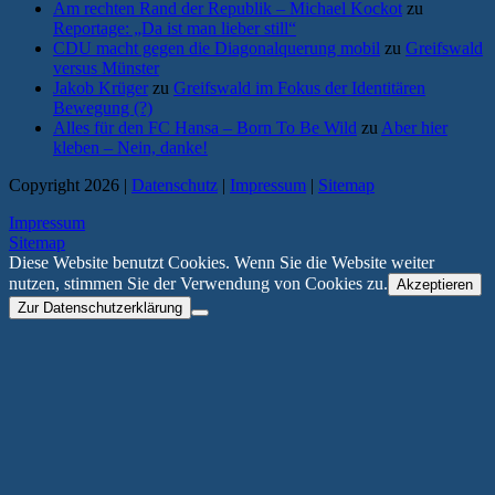
Am rechten Rand der Republik – Michael Kockot
zu
Reportage: „Da ist man lieber still“
CDU macht gegen die Diagonalquerung mobil
zu
Greifswald
versus Münster
Jakob Krüger
zu
Greifswald im Fokus der Identitären
Bewegung (?)
Alles für den FC Hansa – Born To Be Wild
zu
Aber hier
kleben – Nein, danke!
Copyright 2026 |
Datenschutz
|
Impressum
|
Sitemap
Impressum
Sitemap
Diese Website benutzt Cookies. Wenn Sie die Website weiter
nutzen, stimmen Sie der Verwendung von Cookies zu.
Akzeptieren
Zur Datenschutzerklärung