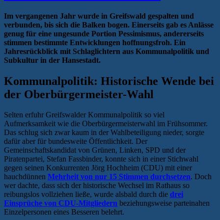
Im vergangenen Jahr wurde in Greifswald gespalten und
verbunden, bis sich die Balken bogen. Einerseits gab es Anlässe
genug für eine ungesunde Portion Pessimismus, andererseits
stimmen bestimmte Entwicklungen hoffnungsfroh. Ein
Jahresrückblick mit Schlaglichtern aus Kommunalpolitik und
Subkultur in der Hansestadt.
Kommunalpolitik: Historische Wende bei
der Oberbürgermeister-Wahl
Selten erfuhr Greifswalder Kommunalpolitik so viel
Aufmerksamkeit wie die Oberbürgermeisterwahl im Frühsommer.
Das schlug sich zwar kaum in der Wahlbeteiligung nieder, sorgte
dafür aber für bundesweite Öffentlichkeit. Der
Gemeinschaftskandidat von Grünen, Linken, SPD und der
Piratenpartei, Stefan Fassbinder, konnte sich in einer Stichwahl
gegen seinen Konkurrenten Jörg Hochheim (CDU) mit einer
hauchdünnen
Mehrheit von nur 15 Stimmen durchsetzen
. Doch
wer dachte, dass sich der historische Wechsel im Rathaus so
reibungslos vollziehen ließe, wurde alsbald durch die
drei
Einsprüche von CDU-Mitgliedern
beziehungsweise parteinahen
Einzelpersonen eines Besseren belehrt.