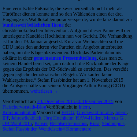
Eine verrutschte Fußmatte, die zwischenzeitlich nicht mehr als
Türöffner dienen konnte und so den Wählenden einen der drei
Eingänge ins Wahllokal temporär versperrte, wurde kurz darauf zur
bundesweit belächelten Ikone
der
christdemokratischen Intervention. Aufgrund dieser Panne will der
unterlegene Kandidat Hochheim nun vor Gericht. Die Verhandlung
ist für den 19. Januar angesetzt. Kurz vor Weihnachten soll die
CDU indes den anderen vier Parteien ein Angebot unterbreitet
haben, um die Klage abzuwenden. Doch das Parteienbündnis
erklärte in einer
gemeinsamen Pressemitteilung
, dass man zu
keinem Handel bereit sei, „um dadurch die Rücknahme der Klage
gegen das Ergebnis der OB-Stichwahl zu erreichen. Das verstößt
gegen jegliche demokratischen Regeln. Wir kaufen keine
Wahlergebnisse.“ Stefan Fassbinder hat am 1. November 2015
die Amtsgeschäfte von seinem Vorgänger Arthur König (CDU)
„Jahresrückblick:
übernommen.
weiterlesen
→
Das
Veröffentlicht am
30. Dezember 2015
30. Dezember 2015
von
war
Fleischervorstadt-Blog
Veröffentlicht in
Intern
,
2015“
Kommunalpolitik
Markiert mit
FFDG
,
Greifswald für alle
,
Intern
,
IPP
,
Jahresrückblick
,
Jörg Hochheim
,
KAW-Hallen
,
Marcus G.
,
OB-Wahl 2015
,
Pariser
,
Rechtsextremismus
,
Rosa
,
Stadtimpuls
,
Stefan Fassbinder
,
Wendelstein
4 Kommentare