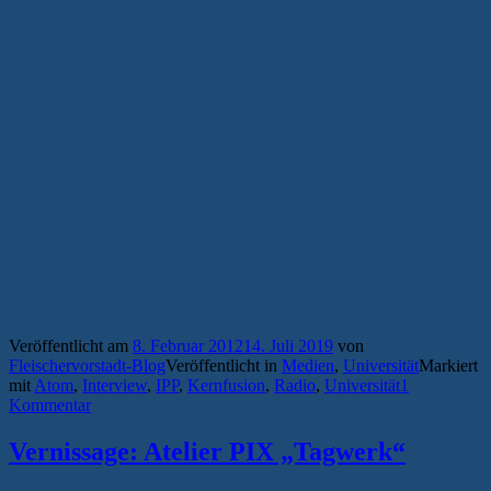
Veröffentlicht am
8. Februar 2012
14. Juli 2019
von
Fleischervorstadt-Blog
Veröffentlicht in
Medien
,
Universität
Markiert
mit
Atom
,
Interview
,
IPP
,
Kernfusion
,
Radio
,
Universität
1
Kommentar
Vernissage: Atelier PIX „Tagwerk“