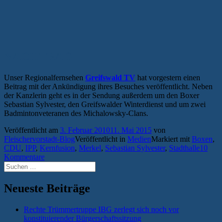
NACHTRAG
Unser Regionalfernsehen
Greifswald TV
hat vorgestern einen
Beitrag mit der Ankündigung ihres Besuches veröffentlicht. Neben
der Kanzlerin geht es in der Sendung außerdem um den Boxer
Sebastian Sylvester, den Greifswalder Winterdienst und um zwei
Badmintonveteranen des Michalowsky-Clans.
Veröffentlicht am
3. Februar 2010
11. Mai 2015
von
Fleischervorstadt-Blog
Veröffentlicht in
Medien
Markiert mit
Boxen
,
CDU
,
IPP
,
Kernfusion
,
Merkel
,
Sebastian Sylvester
,
Stadthalle
10
Kommentare
Suchen
nach:
Neueste Beiträge
Rechte Trümmertruppe IBG zerlegt sich noch vor
konstituierender Bürgerschaftssitzung