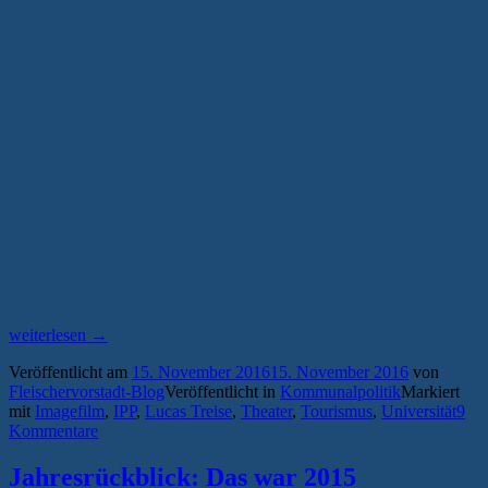
„Stadtverwaltung
weiterlesen
→
veröffentlicht
Veröffentlicht am
15. November 2016
15. November 2016
von
neuen
Fleischervorstadt-Blog
Veröffentlicht in
Kommunalpolitik
Markiert
Imagefilm
mit
Imagefilm
,
IPP
,
Lucas Treise
,
Theater
,
Tourismus
,
Universität
9
über
Kommentare
Greifswald“
Jahresrückblick: Das war 2015