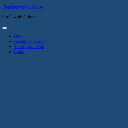
Zum
Fleischervorstadt-Blog
Inhalt
Greifswald Galore
springen
Primäres
Menü
Über
Gastautor werden
Smartphone App
Links