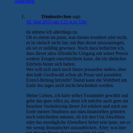
Antworten
Diminutivchen
sagt:
10. Juni 2015 um 1:21 p.m. Uhr
da stimme ich allerdings zu.
Ob es einem nu passt, was daraus resultiert oder nicht,
es ist einfach nicht fair, mit ihm derart umzuspringen,
als sei er unfähig gewesen. Noch dazu befürchte ich,
dass dieser allzu öffentliche Umgang mit seiner Person
weitere Zeugen einschüchtern kann, die ein ähnliches
Erlebnis hinter sich haben.
Wer will sich auch noch hinter jemanden stellen, über
den halb Greifswald schon als Posse und possiblen
Extra3-Beitrag herzieht? Damit kann die Wahrheit am
Ende des tages auch leicht beschnitten werden.
Meine Lieben, ich habe selber Fassbinder gewählt und
gebe das gern offen zu, denn ich möchte auch gern ein
bisschen Veränderung dieser Art erleben und mich am
Ende meines Studiums aus miet-finanziellen gründen
noch entscheiden müssen, ob ich den Uni-Abschluss
oder das montägliche Abendbrot lieber sein lasse, um es
ein wenig dramatischer auszudrücken. Aber: was hier
mit diesem Herrn abgezogen wird, ist rein