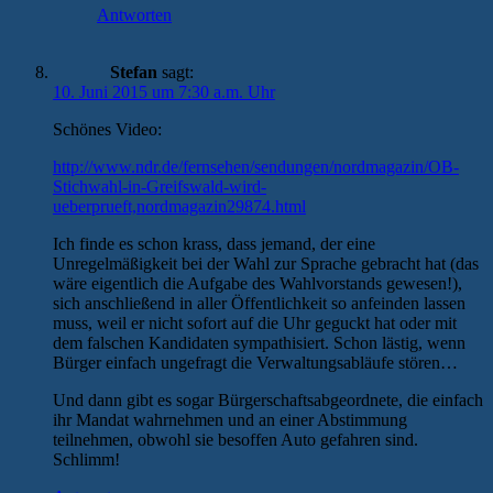
Antworten
Stefan
sagt:
10. Juni 2015 um 7:30 a.m. Uhr
Schönes Video:
http://www.ndr.de/fernsehen/sendungen/nordmagazin/OB-
Stichwahl-in-Greifswald-wird-
ueberprueft,nordmagazin29874.html
Ich finde es schon krass, dass jemand, der eine
Unregelmäßigkeit bei der Wahl zur Sprache gebracht hat (das
wäre eigentlich die Aufgabe des Wahlvorstands gewesen!),
sich anschließend in aller Öffentlichkeit so anfeinden lassen
muss, weil er nicht sofort auf die Uhr geguckt hat oder mit
dem falschen Kandidaten sympathisiert. Schon lästig, wenn
Bürger einfach ungefragt die Verwaltungsabläufe stören…
Und dann gibt es sogar Bürgerschaftsabgeordnete, die einfach
ihr Mandat wahrnehmen und an einer Abstimmung
teilnehmen, obwohl sie besoffen Auto gefahren sind.
Schlimm!