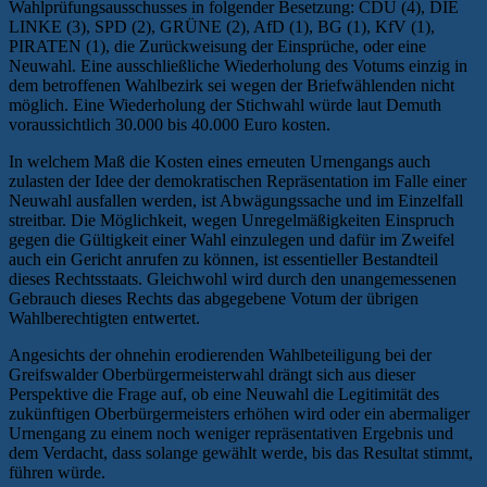
Wahlprüfungsausschusses in folgender Besetzung: CDU (4), DIE
LINKE (3), SPD (2), GRÜNE (2), AfD (1), BG (1), KfV (1),
PIRATEN (1), die Zurückweisung der Einsprüche, oder eine
Neuwahl. Eine ausschließliche Wiederholung des Votums einzig in
dem betroffenen Wahlbezirk sei wegen der Briefwählenden nicht
möglich. Eine Wiederholung der Stichwahl würde laut Demuth
voraussichtlich 30.000 bis 40.000 Euro kosten.
In welchem Maß die Kosten eines erneuten Urnengangs auch
zulasten der Idee der demokratischen Repräsentation im Falle einer
Neuwahl ausfallen werden, ist Abwägungssache und im Einzelfall
streitbar. Die Möglichkeit, wegen Unregelmäßigkeiten Einspruch
gegen die Gültigkeit einer Wahl einzulegen und dafür im Zweifel
auch ein Gericht anrufen zu können, ist essentieller Bestandteil
dieses Rechtsstaats. Gleichwohl wird durch den unangemessenen
Gebrauch dieses Rechts das abgegebene Votum der übrigen
Wahlberechtigten entwertet.
Angesichts der ohnehin erodierenden Wahlbeteiligung bei der
Greifswalder Oberbürgermeisterwahl drängt sich aus dieser
Perspektive die Frage auf, ob eine Neuwahl die Legitimität des
zukünftigen Oberbürgermeisters erhöhen wird oder ein abermaliger
Urnengang zu einem noch weniger repräsentativen Ergebnis und
dem Verdacht, dass solange gewählt werde, bis das Resultat stimmt,
führen würde.