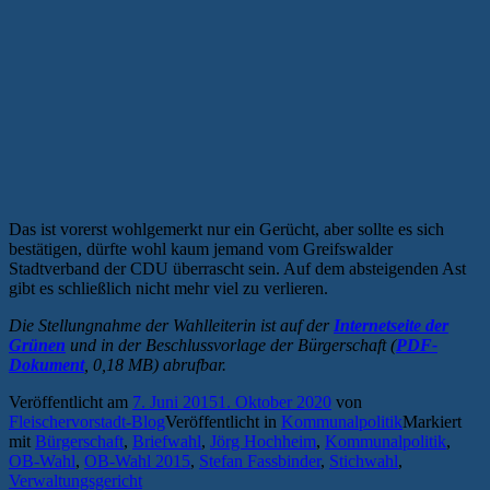
Das ist vorerst wohlgemerkt nur ein Gerücht, aber sollte es sich
bestätigen, dürfte wohl kaum jemand vom Greifswalder
Stadtverband der CDU überrascht sein. Auf dem absteigenden Ast
gibt es schließlich nicht mehr viel zu verlieren.
Die Stellungnahme der Wahlleiterin ist auf der
Internetseite der
Grünen
und in der Beschlussvorlage der Bürgerschaft (
PDF-
Dokument
, 0,18 MB) abrufbar.
Veröffentlicht am
7. Juni 2015
1. Oktober 2020
von
Fleischervorstadt-Blog
Veröffentlicht in
Kommunalpolitik
Markiert
mit
Bürgerschaft
,
Briefwahl
,
Jörg Hochheim
,
Kommunalpolitik
,
OB-Wahl
,
OB-Wahl 2015
,
Stefan Fassbinder
,
Stichwahl
,
Verwaltungsgericht