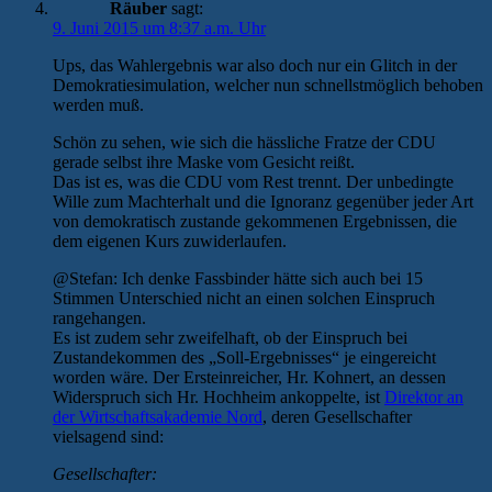
Räuber
sagt:
9. Juni 2015 um 8:37 a.m. Uhr
Ups, das Wahlergebnis war also doch nur ein Glitch in der
Demokratiesimulation, welcher nun schnellstmöglich behoben
werden muß.
Schön zu sehen, wie sich die hässliche Fratze der CDU
gerade selbst ihre Maske vom Gesicht reißt.
Das ist es, was die CDU vom Rest trennt. Der unbedingte
Wille zum Machterhalt und die Ignoranz gegenüber jeder Art
von demokratisch zustande gekommenen Ergebnissen, die
dem eigenen Kurs zuwiderlaufen.
@Stefan: Ich denke Fassbinder hätte sich auch bei 15
Stimmen Unterschied nicht an einen solchen Einspruch
rangehangen.
Es ist zudem sehr zweifelhaft, ob der Einspruch bei
Zustandekommen des „Soll-Ergebnisses“ je eingereicht
worden wäre. Der Ersteinreicher, Hr. Kohnert, an dessen
Widerspruch sich Hr. Hochheim ankoppelte, ist
Direktor an
der Wirtschaftsakademie Nord
, deren Gesellschafter
vielsagend sind:
Gesellschafter: