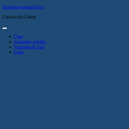
Zum
Fleischervorstadt-Blog
Inhalt
Greifswald Galore
springen
Primäres
Menü
Über
Gastautor werden
Smartphone App
Links