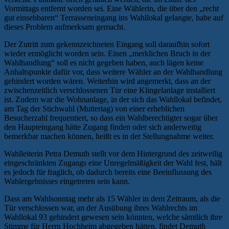
Vormittags entfernt worden sei. Eine Wählerin, die über den „recht
gut einsehbaren“ Terrasseneingang ins Wahllokal gelangte, habe auf
dieses Problem aufmerksam gemacht.
Der Zutritt zum gekennzeichneten Eingang soll daraufhin sofort
wieder ermöglicht worden sein. Einen „merklichen Bruch in der
Wahlhandlung“ soll es nicht gegeben haben, auch lägen keine
Anhaltspunkte dafür vor, dass weitere Wähler an der Wahlhandlung
gehindert worden wären. Weiterhin wird angemerkt, dass an der
zwischenzeitlich verschlossenen Tür eine Klingelanlage installiert
ist. Zudem war die Wohnanlage, in der sich das Wahllokal befindet,
am Tag der Stichwahl (Muttertag) von einer erheblichen
Besucherzahl frequentiert, so dass ein Wahlberechtigter sogar über
den Haupteingang hätte Zugang finden oder sich anderweitig
bemerkbar machen können, heißt es in der Stellungnahme weiter.
Wahlleiterin Petra Demuth stellt vor dem Hintergrund des zeitweilig
eingeschränkten Zugangs eine Unregelmäßigkeit der Wahl fest, hält
es jedoch für fraglich, ob dadurch bereits eine Beeinflussung des
Wahlergebnisses eingetreten sein kann.
Dass am Wahlsonntag mehr als 15 Wähler in dem Zeitraum, als die
Tür verschlossen war, an der Ausübung ihres Wahlrechts im
Wahllokal 93 gehindert gewesen sein könnten, welche sämtlich ihre
Stimme für Herrn Hochheim abgegeben hätten, findet Demuth