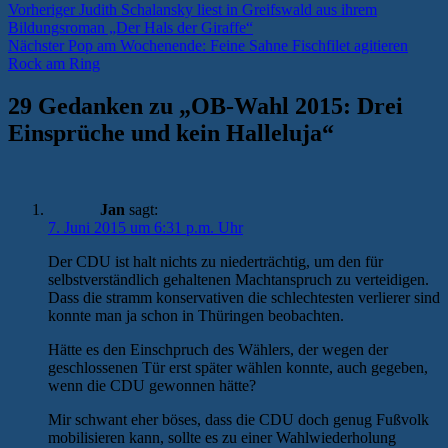
Beitragsnavigation
Vorheriger
Vorheriger
Judith Schalansky liest in Greifswald aus ihrem
Beitrag:
Bildungsroman „Der Hals der Giraffe“
Nächster
Nächster
Pop am Wochenende: Feine Sahne Fischfilet agitieren
Beitrag:
Rock am Ring
29 Gedanken zu „
OB-Wahl 2015: Drei
Einsprüche und kein Halleluja
“
Jan
sagt:
7. Juni 2015 um 6:31 p.m. Uhr
Der CDU ist halt nichts zu niederträchtig, um den für
selbstverständlich gehaltenen Machtanspruch zu verteidigen.
Dass die stramm konservativen die schlechtesten verlierer sind
konnte man ja schon in Thüringen beobachten.
Hätte es den Einschpruch des Wählers, der wegen der
geschlossenen Tür erst später wählen konnte, auch gegeben,
wenn die CDU gewonnen hätte?
Mir schwant eher böses, dass die CDU doch genug Fußvolk
mobilisieren kann, sollte es zu einer Wahlwiederholung