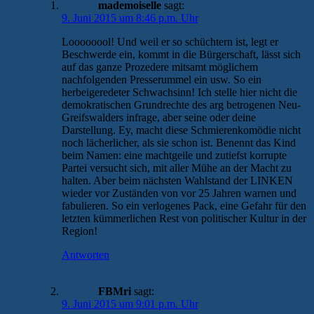
mademoiselle
sagt:
9. Juni 2015 um 8:46 p.m. Uhr
Loooooool! Und weil er so schüchtern ist, legt er
Beschwerde ein, kommt in die Bürgerschaft, lässt sich
auf das ganze Prozedere mitsamt möglichem
nachfolgenden Presserummel ein usw. So ein
herbeigeredeter Schwachsinn! Ich stelle hier nicht die
demokratischen Grundrechte des arg betrogenen Neu-
Greifswalders infrage, aber seine oder deine
Darstellung. Ey, macht diese Schmierenkomödie nicht
noch lächerlicher, als sie schon ist. Benennt das Kind
beim Namen: eine machtgeile und zutiefst korrupte
Partei versucht sich, mit aller Mühe an der Macht zu
halten. Aber beim nächsten Wahlstand der LINKEN
wieder vor Zuständen von vor 25 Jahren warnen und
fabulieren. So ein verlogenes Pack, eine Gefahr für den
letzten kümmerlichen Rest von politischer Kultur in der
Region!
Antworten
FBMri
sagt:
9. Juni 2015 um 9:01 p.m. Uhr