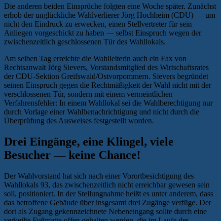
Die anderen beiden Einsprüche folgten eine Woche später. Zunächst
erhob der unglückliche Wahlverlierer Jörg Hochheim (CDU) — um
nicht den Eindruck zu erwecken, einen Stellvertreter für sein
Anliegen vorgeschickt zu haben — selbst Einspruch wegen der
zwischenzeitlich geschlossenen Tür des Wahllokals.
Am selben Tag erreichte die Wahlleiterin auch ein Fax von
Rechtsanwalt Jörg Sievers, Vorstandsmitglied des Wirtschaftsrates
der CDU-Sektion Greifswald/Ostvorpommern. Sievers begründet
seinen Einspruch gegen die Rechtmäßigkeit der Wahl nicht mit der
verschlossenen Tür, sondern mit einem vermeintlichen
Verfahrensfehler: In einem Wahllokal sei die Wahlberechtigung nur
durch Vorlage einer Wahlbenachrichtigung und nicht durch die
Überprüfung des Ausweises festgestellt worden.
Drei Eingänge, eine Klingel, viele
Besucher — keine Chance!
Der Wahlvorstand hat sich nach einer Vorortbesichtigung des
Wahllokals 93, das zwischenzeitlich nicht erreichbar gewesen sein
soll, positioniert. In der Stellungnahme heißt es unter anderem, dass
das betroffene Gebäude über insgesamt drei Zugänge verfüge. Der
dort als Zugang gekennzeichnete Nebeneingang sollte durch eine
verkeilte Fußmatte offen gehalten werden, die im Laufe des