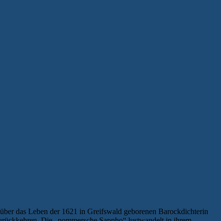
 über das Leben der 1621 in Greifswald geborenen Barockdichterin
g zurückkehren. Die „pommersche Sappho“ lustwandelt in ihrem