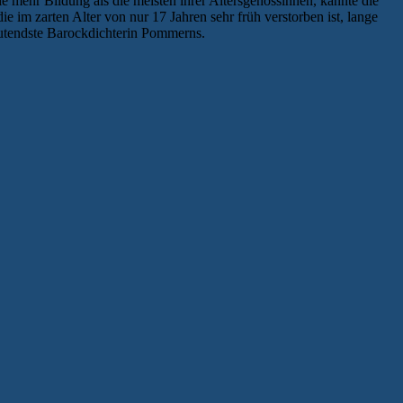
 mehr Bildung als die meisten ihrer Altersgenossinnen, kannte die
e im zarten Alter von nur 17 Jahren sehr früh verstorben ist, lange
deutendste Barockdichterin Pommerns.