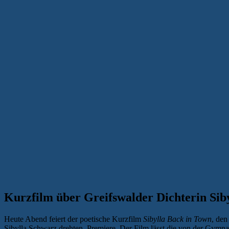
Kurzfilm über Greifswalder Dichterin Sib
Heute Abend feiert der poetische Kurzfilm
Sibylla Back in Town
, den
Sibylla Schwarz drehten, Premiere. Der Film lässt die von der Gymna