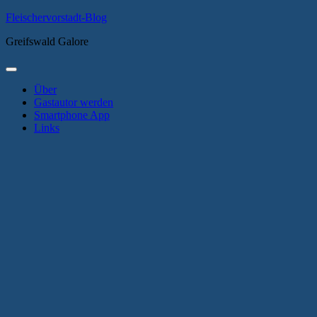
Zum
Fleischervorstadt-Blog
Inhalt
Greifswald Galore
springen
Primäres
Menü
Über
Gastautor werden
Smartphone App
Links