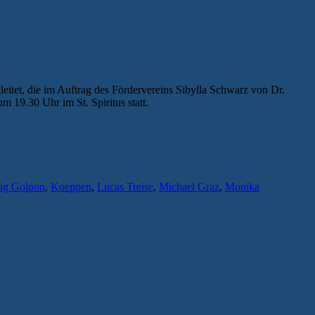
tet, die im Auftrag des Fördervereins Sibylla Schwarz von Dr.
19.30 Uhr im St. Spiritus statt.
ig Golpon
,
Koeppen
,
Lucas Treise
,
Michael Graz
,
Monika