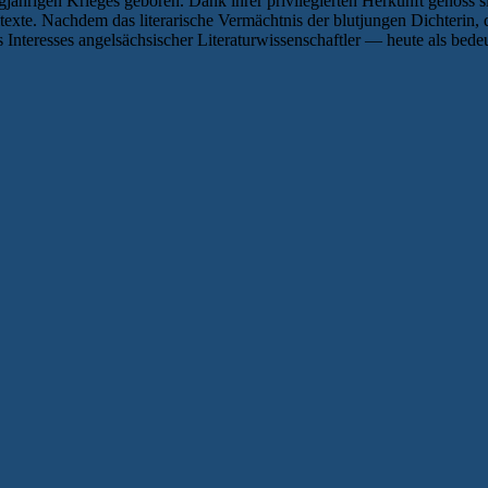
ährigen Krieges geboren. Dank ihrer privilegierten Herkunft genoss sie
exte. Nachdem das literarische Vermächtnis der blutjungen Dichterin, di
es Interesses angelsächsischer Literaturwissenschaftler — heute als be