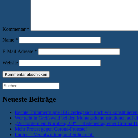
Kommentar
*
Name
*
E-Mail-Adresse
*
Website
Suchen
nach:
Neueste Beiträge
Rechte Trümmertruppe IBG zerlegt sich noch vor konstituieren
Wer geht in Greifswald bei den Montagsdemonstrationen auf di
„Wir fordern ein Nürnberg 2.0“ —Redebeitrag einer Corona-De
Mehr Protest gegen Corona-Proteste!
Impfen – Verantwortung und Solidarität!