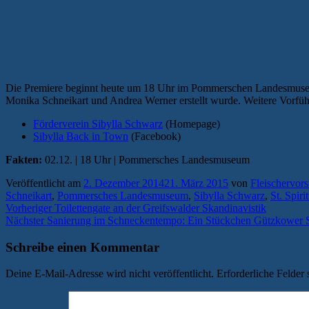
Die Premiere beginnt heute um 18 Uhr im Pommerschen Landesmuseum u
Monika Schneikart und Andrea Werner erstellt wurde. Weitere Vorfüh
Förderverein Sibylla Schwarz
(Homepage)
Sibylla Back in Town
(Facebook)
Fakten:
02.12. | 18 Uhr | Pommersches Landesmuseum
Veröffentlicht am
2. Dezember 2014
21. März 2015
von
Fleischervors
Schneikart
,
Pommersches Landesmuseum
,
Sibylla Schwarz
,
St. Spiri
Beitragsnavigation
Vorheriger
Vorheriger
Toilettengate an der Greifswalder Skandinavistik
Nächster
Beitrag:
Nächster
Sanierung im Schneckentempo: Ein Stückchen Gützkower St
Beitrag:
Schreibe einen Kommentar
Deine E-Mail-Adresse wird nicht veröffentlicht.
Erforderliche Felder 