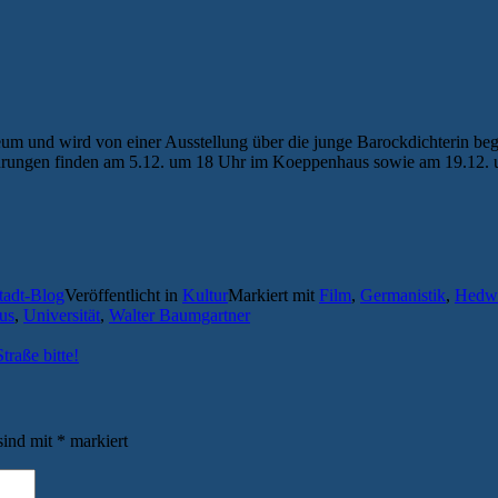
nd wird von einer Ausstellung über die junge Barockdichterin beglei
rungen finden am 5.12. um 18 Uhr im Koeppenhaus sowie am 19.12. um 
tadt-Blog
Veröffentlicht in
Kultur
Markiert mit
Film
,
Germanistik
,
Hedw
tus
,
Universität
,
Walter Baumgartner
raße bitte!
sind mit
*
markiert