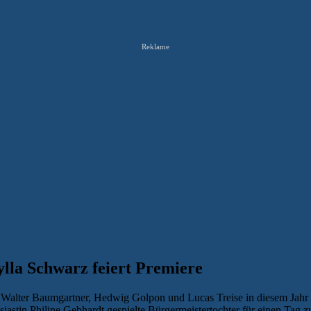
Reklame
ylla Schwarz feiert Premiere
 Walter Baumgartner, Hedwig Golpon und Lucas Treise in diesem Jahr
siastin Philine Gebhardt gespielte Bürgermeistertochter für einen Ta