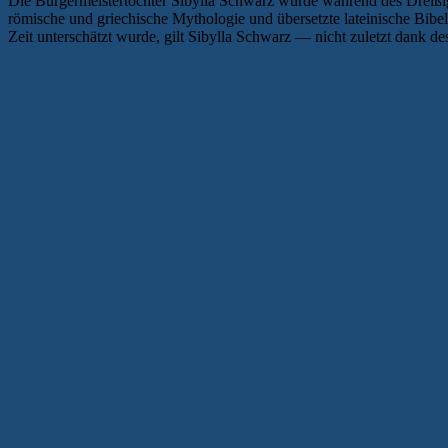
Die Bürgermeistertochter Sibylla Schwarz wurde während des Dreißigj
römische und griechische Mythologie und übersetzte lateinische Bibelt
Zeit unterschätzt wurde, gilt Sibylla Schwarz — nicht zuletzt dank d