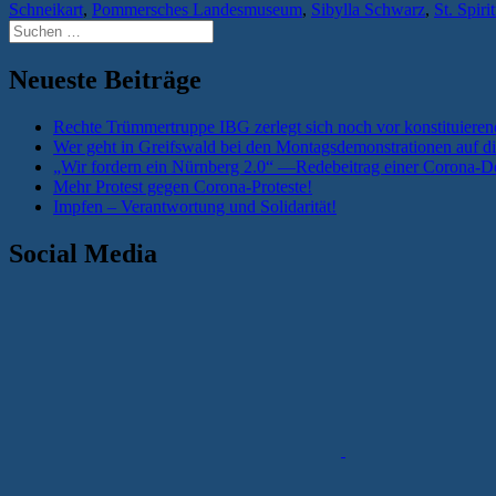
Schneikart
,
Pommersches Landesmuseum
,
Sibylla Schwarz
,
St. Spiri
Suchen
nach:
Neueste Beiträge
Rechte Trümmertruppe IBG zerlegt sich noch vor konstituieren
Wer geht in Greifswald bei den Montagsdemonstrationen auf di
„Wir fordern ein Nürnberg 2.0“ —Redebeitrag einer Corona-De
Mehr Protest gegen Corona-Proteste!
Impfen – Verantwortung und Solidarität!
Social Media