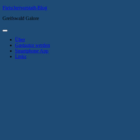
Zum
Fleischervorstadt-Blog
Inhalt
Greifswald Galore
springen
Primäres
Menü
Über
Gastautor werden
Smartphone App
Links