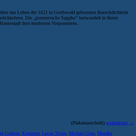
 über das Leben der 1621 in Greifswald geborenen Barockdichterin
g zurückkehren. Die „pommersche Sappho“ lustwandelt in ihrem
 der Hansestadt dem modernen Vorpommern.
„Kurzfilm
über
Greifswalder
Dichterin
Sibylla
Schwarz
feiert
Premiere“
(Plakatausschnitt)
weiterlesen
→
ig Golpon
,
Koeppen
,
Lucas Treise
,
Michael Graz
,
Monika