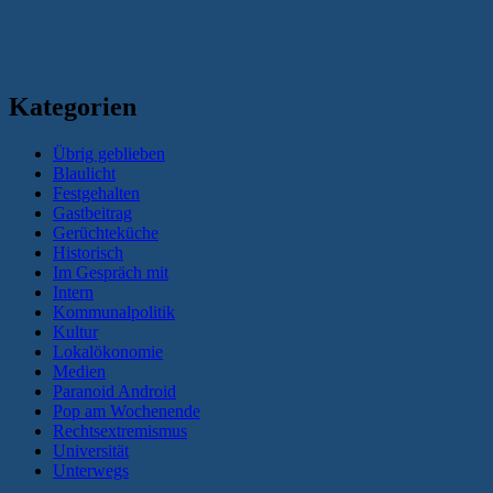
Kategorien
Übrig geblieben
Blaulicht
Festgehalten
Gastbeitrag
Gerüchteküche
Historisch
Im Gespräch mit
Intern
Kommunalpolitik
Kultur
Lokalökonomie
Medien
Paranoid Android
Pop am Wochenende
Rechtsextremismus
Universität
Unterwegs