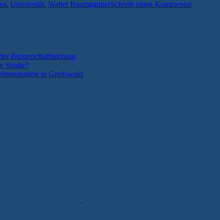
tus
,
Universität
,
Walter Baumgartner
Schreib einen Kommentar
der Bürgerschaftssitzung
e Straße?
monstration in Greifswald