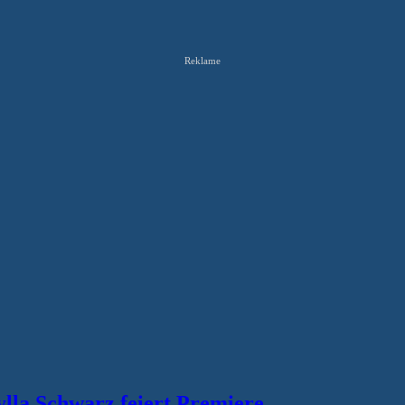
Reklame
ylla Schwarz feiert Premiere