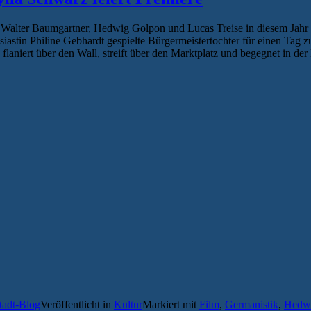
 Walter Baumgartner, Hedwig Golpon und Lucas Treise in diesem Jahr
siastin Philine Gebhardt gespielte Bürgermeistertochter für einen Ta
 flaniert über den Wall, streift über den Marktplatz und begegnet in
tadt-Blog
Veröffentlicht in
Kultur
Markiert mit
Film
,
Germanistik
,
Hedw