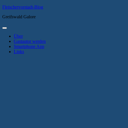
Zum
Fleischervorstadt-Blog
Inhalt
Greifswald Galore
springen
Primäres
Menü
Über
Gastautor werden
Smartphone App
Links