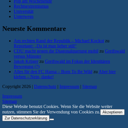
Pop am Wochenende
Rechtsextremismus
Universität
Unterwegs
Neueste Kommentare
Am rechten Rand der Republik – Michael Kockot
zu
Reportage: „Da ist man lieber still“
CDU macht gegen die Diagonalquerung mobil
zu
Greifswald
versus Münster
Jakob Krüger
zu
Greifswald im Fokus der Identitären
Bewegung (?)
Alles für den FC Hansa – Born To Be Wild
zu
Aber hier
kleben – Nein, danke!
Copyright 2026 |
Datenschutz
|
Impressum
|
Sitemap
Impressum
Sitemap
Diese Website benutzt Cookies. Wenn Sie die Website weiter
nutzen, stimmen Sie der Verwendung von Cookies zu.
Akzeptieren
Zur Datenschutzerklärung