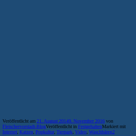
Veröffentlicht am
21. August 2014
9. November 2016
von
Fleischervorstadt-Blog
Veröffentlicht in
Festgehalten
Markiert mit
Internet
,
Katzen
,
Popkultur
,
Tierpark
,
Video
,
Waschbären
2