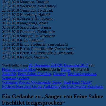
16.02.2018 München, Tonhalle
17.02.2018 Wiesbaden, Schlachthof
22.02.2018 Osnabrück, Hydepark
23.02.2018 Heidelberg, Halle02
24.02.2018 Zürich (CH), Dynamo
01.03.2018 Magdeburg, AMO
02.03.2018 Saarbrücken, Garage
03.03.2018 Dortmund, Phönixhalle
08.03.2018 Stuttgart, Im Wizemann
09.03.2018 Köln, Palladium
10.03.2018 Erfurt, Stadtgarten (ausverkauft)
16.03.2018 Berlin, Columbiahalle (Zusatzshow)
17.03.2018 Berlin, Columbiahalle (ausverkauft)
23.03.2018 Rostock, Stadthalle
Veröffentlicht am
20. Dezember 2017
20. Dezember 2017
von
Fleischervorstadt-Blog
Veröffentlicht in
Kultur
Markiert mit
Audiolith
,
Feine Sahne Fischfilet
,
Güstrow
,
Rechtsextremismus
,
Verfassungsschutz
Beitragsnavigation
Vorheriger
Vorheriger
Pop am Wochenende: Brigo „Stadt Land Flucht“
Nächster
Beitrag:
Nächster
Fortschritt bei der Aufklärung der Greifswalder Brandserie
Beitrag:
Ein Gedanke zu „
Sänger von Feine Sahne
Fischfilet freigesprochen
“