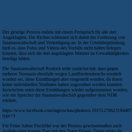
Der gestrige Prozess endete mit einem Freispruch für alle drei
Angeklagten. Die Richter schlossen sich damit der Forderung von
Staatsanwaltschaft und Verteidigung an. In der Urteilsbegründung
hieß es, dass Fotos und Videos des Vorfalls nicht hätten belegen
können, dass sich die drei angeklagten Männer an Gewalttätigkeiten
beteiligt hätten.
Die Staatsanwaltschaft Rostock teilte zunächst mit, dass gegen
mehrere Neonazis ebenfalls wegen Landfriedensbruchs ermittelt
worden sei, diese Ermittlungen aber eingestellt wurden, da ihnen
keine individuellen Straftaten hatten zugeordnet werden konnten.
Inzwischen seien diese Ermittlungen wieder aufgenommen worden,
wie ein Sprecher der Staatsanwaltschaft gegenüber dem NDR
erklärte.
https://www.facebook.com/tagesschau/photos/a.101512706231844
type=3
Für Feine Sahne Fischfilet war der Prozess gewissermaßen auch
Auftakt einer kurzen Tour mit den Toten Hosen. Daher reiste die