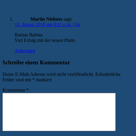
Martin Niehuss
sagt:
10. Januar 2018 um 9:11 p.m. Uhr
Barista Barista
Viel Erfolg mit der neuen Platte.
Antworten
Schreibe einen Kommentar
Deine E-Mail-Adresse wird nicht veröffentlicht.
Erforderliche
Felder sind mit
*
markiert
Kommentar
*