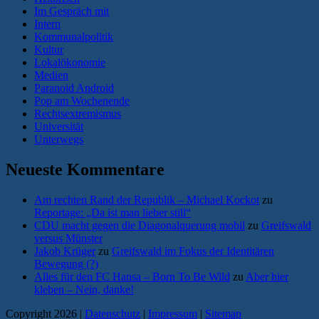
Im Gespräch mit
Intern
Kommunalpolitik
Kultur
Lokalökonomie
Medien
Paranoid Android
Pop am Wochenende
Rechtsextremismus
Universität
Unterwegs
Neueste Kommentare
Am rechten Rand der Republik – Michael Kockot
zu
Reportage: „Da ist man lieber still“
CDU macht gegen die Diagonalquerung mobil
zu
Greifswald
versus Münster
Jakob Krüger
zu
Greifswald im Fokus der Identitären
Bewegung (?)
Alles für den FC Hansa – Born To Be Wild
zu
Aber hier
kleben – Nein, danke!
Copyright 2026 |
Datenschutz
|
Impressum
|
Sitemap