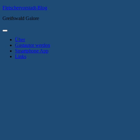
Zum
Fleischervorstadt-Blog
Inhalt
Greifswald Galore
springen
Primäres
Menü
Über
Gastautor werden
Smartphone App
Links