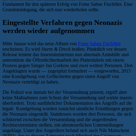
Fundament für den späteren Erfolg von Feine Sahne Fischfilet. Eine
Grundsteinlegung, die sich nun wiederholen sollte.
Eingestellte Verfahren gegen Neonazis
werden wieder aufgenommen
Mitte Januar wird das neue Album von
Feine Sahne Fischfilet
erscheinen. Es wird
Sturm & Dreck
heißen. Pünktlich vor dessen
Release leistete das Innenministerium nun abermals Amtshilfe und
unterstützte die Öffentlichkeitsarbeit des Plattenlabels mit einem
Prozess gegen Sänger Jan Gorkow und zwei weitere Personen. Den
Angeklagten wurde — zugespitzt formuliert — vorgeworfen, 2015
eine Kundgebung von Geflüchteten gegen einen Angriff von
Neonazis verteidigt zu haben.
Die Polizei war damals bei der Veranstaltung präsent, ergriff aber
keine Maßnahmen zum Schutz der Versammlung und wirkte massiv
überfordert. Trotz ausführlicher Dokumentation des Angriffs auf die
legale Kundgebung wurden zunächst sämtliche Ermittlungen gegen
die Neonazis eingestellt. Stattdessen wurden drei Personen, die sich
schützend zwischen die Versammlung und die angreifenden
Rechtsextremisten stellten, mit abenteuerlichen Unterstellungen
angeklagt. Unter den Angreifern befand sich auch Nils Matischent
(NPD), der zu diesem Zeitpunkt noch Mitglied der Güstrower