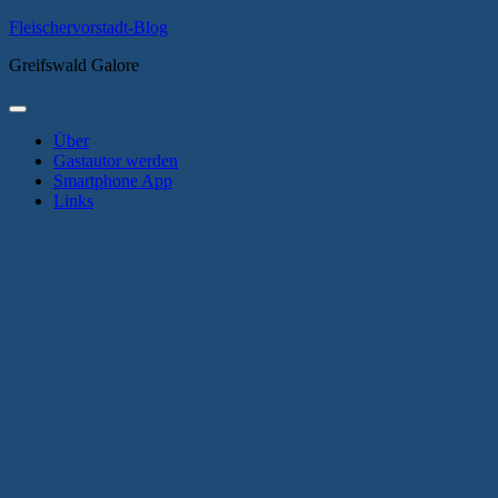
Zum
Fleischervorstadt-Blog
Inhalt
Greifswald Galore
springen
Primäres
Menü
Über
Gastautor werden
Smartphone App
Links