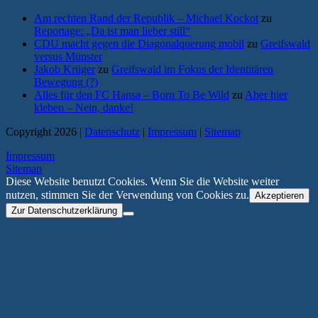
Am rechten Rand der Republik – Michael Kockot
zu
Reportage: „Da ist man lieber still“
CDU macht gegen die Diagonalquerung mobil
zu
Greifswald
versus Münster
Jakob Krüger
zu
Greifswald im Fokus der Identitären
Bewegung (?)
Alles für den FC Hansa – Born To Be Wild
zu
Aber hier
kleben – Nein, danke!
Copyright 2026 |
Datenschutz
|
Impressum
|
Sitemap
Impressum
Sitemap
Diese Website benutzt Cookies. Wenn Sie die Website weiter
nutzen, stimmen Sie der Verwendung von Cookies zu.
Akzeptieren
Zur Datenschutzerklärung