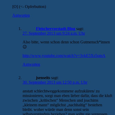
[O] (<- Opferbutton)
Antworten
Fleischervorstadt-Blog
sagt:
27. September 2013 um 9:24 a.m. Uhr
Also bitte, wenn schon denn schon Gutmensch*innen
😉
http://www.youtube.com/watch?v=3vkE5Xs5omA
Antworten
jsenseits
sagt:
30. September 2013 um 12:50 p.m. Uhr
anstatt schlechtweggekommene aufzuklären/ zu
missionieren, sorgt man eben lieber dafür, dass die kluft
zwischen „kritischen“ Menschen und joachims
„kleinem mann“ möglichst „nachhaltig“ bestehen
bleibt. woher würde man denn sonst sein
selbstverständnis beziehen? man sollte nie vergessen,