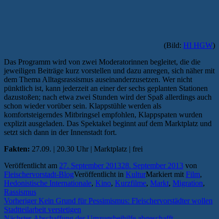
(Bild:
HI HGW
)
Das Programm wird von zwei Moderatorinnen begleitet, die die
jeweiligen Beiträge kurz vorstellen und dazu anregen, sich näher mit
dem Thema Alltagsrassismus auseinanderzusetzen. Wer nicht
pünktlich ist, kann jederzeit an einer der sechs geplanten Stationen
dazustoßen; nach etwa zwei Stunden wird der Spaß allerdings auch
schon wieder vorüber sein. Klappstühle werden als
komfortsteigerndes Mitbringsel empfohlen, Klappspaten wurden
explizit ausgeladen. Das Spektakel beginnt auf dem Marktplatz und
setzt sich dann in der Innenstadt fort.
Fakten:
27.09. | 20.30 Uhr | Marktplatz | frei
Veröffentlicht am
27. September 2013
28. September 2013
von
Fleischervorstadt-Blog
Veröffentlicht in
Kultur
Markiert mit
Film
,
Hedonistische Internationale
,
Kino
,
Kurzfilme
,
Markt
,
Migration
,
Rassismus
Beitragsnavigation
Vorheriger
Vorheriger
Kein Grund für Pessimismus: Fleischervorstädter wollen
Beitrag:
Stadtteilarbeit verstetigen
Nächster
Nächster
Abschaffung der Umzugsbeihilfe abgeschafft —