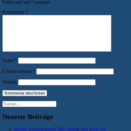
Felder sind mit
*
markiert
Kommentar
*
Name
*
E-Mail-Adresse
*
Website
Suchen
nach:
Neueste Beiträge
Rechte Trümmertruppe IBG zerlegt sich noch vor