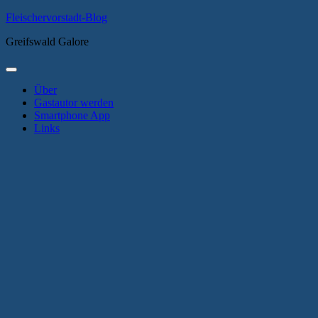
Zum
Fleischervorstadt-Blog
Inhalt
Greifswald Galore
springen
Primäres
Menü
Über
Gastautor werden
Smartphone App
Links