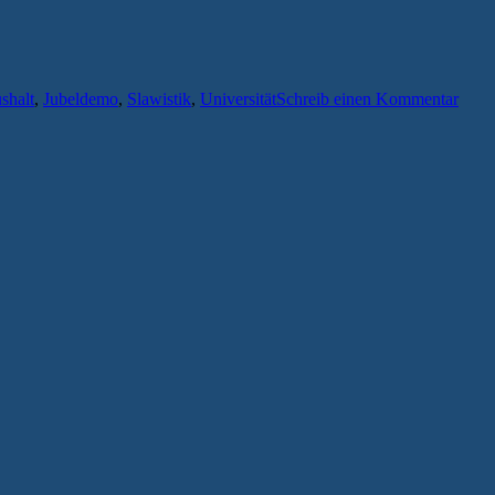
shalt
,
Jubeldemo
,
Slawistik
,
Universität
Schreib einen Kommentar