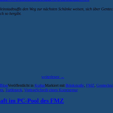
Kleinstadtsuffis den Weg zur nächsten Schänke weisen, sich über Gente
h so hergibt.
„Kurze
Wege,
lange
Nächte
–
das
Greifswalder
Wochenende
im
Überblick
#44“
weiterlesen
→
-Blog
Veröffentlicht in
Kultur
Markiert mit
Brinkstraße
,
FMZ
,
Gentechni
rn
,
Turtleneck
,
Vortrag
Schreib einen Kommentar
kraft im PC-Pool des FMZ