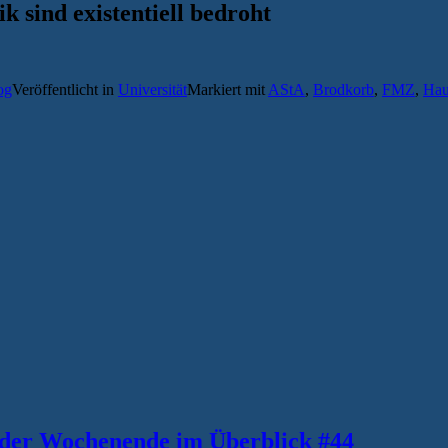
k sind existentiell bedroht
og
Veröffentlicht in
Universität
Markiert mit
AStA
,
Brodkorb
,
FMZ
,
Hau
lder Wochenende im Überblick #44