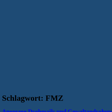
Schlagwort:
FMZ
Anonyme Drohmails und Gewaltandrohung 