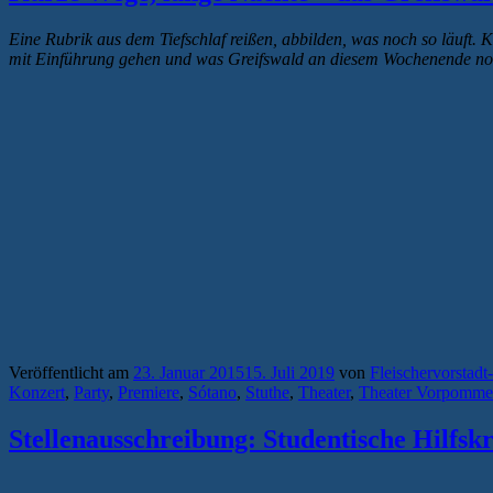
Eine Rubrik aus dem Tiefschlaf reißen, abbilden, was noch so läuft. 
mit Einführung gehen und was Greifswald an diesem Wochenende noc
Veröffentlicht am
23. Januar 2015
15. Juli 2019
von
Fleischervorstadt
Konzert
,
Party
,
Premiere
,
Sótano
,
Stuthe
,
Theater
,
Theater Vorpomme
Stellenausschreibung: Studentische Hilfs