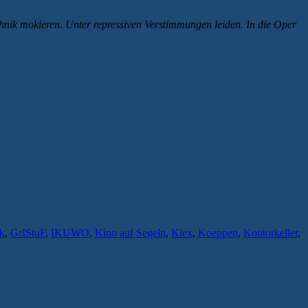
chnik mokieren. Unter repressiven Verstimmungen leiden. In die Oper
k
,
GrIStuF
,
IKUWO
,
Kino auf Segeln
,
Klex
,
Koeppen
,
Kontorkeller
,