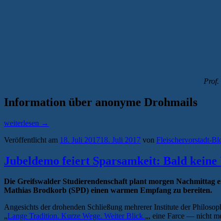
Prof.
Information über anonyme Drohmails
„Anonyme
weiterlesen
→
Drohmails
Veröffentlicht am
18. Juli 2017
18. Juli 2017
von
Fleischervorstadt-Bl
und
Gewaltandrohung
an
Jubeldemo feiert Sparsamkeit: Bald keine 
der
Universität
Die Greifswalder Studierendenschaft plant morgen Nachmittag 
Greifswald“
Mathias Brodkorb (SPD) einen warmen Empfang zu bereiten.
Angesichts der drohenden Schließung mehrerer Institute der Philosophi
„
Lange Tradition. Kurze Wege. Weiter Blick.
„, eine Farce — nicht me