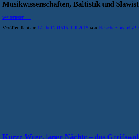
Musikwissenschaften, Baltistik und Slawisti
„Jubeldemo
weiterlesen
→
feiert
Veröffentlicht am
14. Juli 2015
15. Juli 2015
von
Fleischervorstadt-Bl
Sparsamkeit:
Bald
keine
Universitätsstadt
mehr!“
Kurze Wege, lange Nächte – das Greifswa