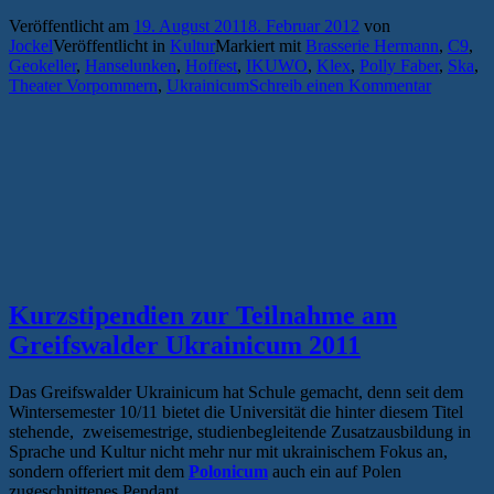
Wege,
Veröffentlicht am
19. August 2011
8. Februar 2012
von
lange
Jockel
Veröffentlicht in
Kultur
Markiert mit
Brasserie Hermann
,
C9
,
Nächte
Geokeller
,
Hanselunken
,
Hoffest
,
IKUWO
,
Klex
,
Polly Faber
,
Ska
,
–
Theater Vorpommern
,
Ukrainicum
Schreib einen Kommentar
das
Greifswalder
Wochenende
im
Überblick
#10“
Kurzstipendien zur Teilnahme am
Greifswalder Ukrainicum 2011
Das Greifswalder Ukrainicum hat Schule gemacht, denn seit dem
Wintersemester 10/11 bietet die Universität die hinter diesem Titel
stehende, zweisemestrige, studienbegleitende Zusatzausbildung in
Sprache und Kultur nicht mehr nur mit ukrainischem Fokus an,
sondern offeriert mit dem
Polonicum
auch ein auf Polen
zugeschnittenes Pendant.