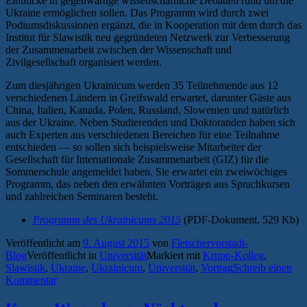
Einblicke in gegenwärtige wissenschaftliche Debatten rund um die
Ukraine ermöglichen sollen. Das Programm wird durch zwei
Podiumsdiskussionen ergänzt, die in Kooperation mit dem durch das
Institut für Slawistik neu gegründeten Netzwerk zur Verbesserung
der Zusammenarbeit zwischen der Wissenschaft und
Zivilgesellschaft organisiert werden.
Zum diesjährigen Ukrainicum werden 35 Teilnehmende aus 12
verschiedenen Ländern in Greifswald erwartet, darunter Gäste aus
China, Italien, Kanada, Polen, Russland, Slowenien und natürlich
aus der Ukraine. Neben Studierenden und Doktoranden haben sich
auch Experten aus verschiedenen Bereichen für eine Teilnahme
entschieden — so sollen sich beispielsweise Mitarbeiter der
Gesellschaft für Internationale Zusammenarbeit (GIZ) für die
Sommerschule angemeldet haben. Sie erwartet ein zweiwöchiges
Programm, das neben den erwähnten Vorträgen aus Sprachkursen
und zahlreichen Seminaren besteht.
Programm des Ukrainicums 2015
(PDF-Dokument, 529 Kb)
Veröffentlicht am
9. August 2015
von
Fleischervorstadt-
Blog
Veröffentlicht in
Universität
Markiert mit
Krupp-Kolleg
,
Slawistik
,
Ukraine
,
Ukrainicum
,
Universität
,
Vortrag
Schreib einen
Kommentar