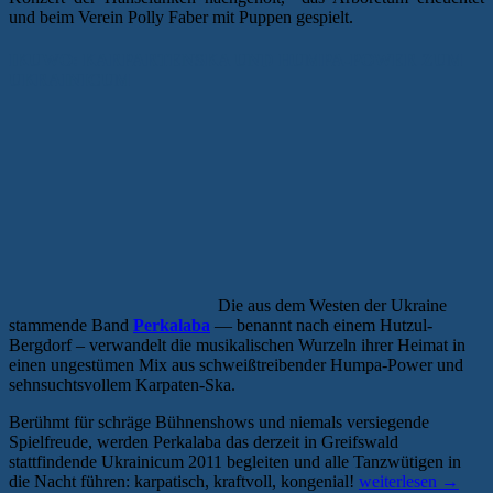
und beim Verein Polly Faber mit Puppen gespielt.
IKUWO: KARPARTENSKA UND HUMPA-POWER ZUM
UKRAINICUM
Die aus dem Westen der Ukraine
stammende Band
Perkalaba
— benannt nach einem Hutzul-
Bergdorf – verwandelt die musikalischen Wurzeln ihrer Heimat in
einen ungestümen Mix aus schweißtreibender Humpa-Power und
sehnsuchtsvollem Karpaten-Ska.
Berühmt für schräge Bühnenshows und niemals versiegende
Spielfreude, werden Perkalaba das derzeit in Greifswald
stattfindende Ukrainicum 2011 begleiten und alle Tanzwütigen in
„Kurze
die Nacht führen: karpatisch, kraftvoll, kongenial!
weiterlesen
→