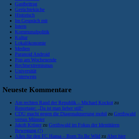
Gastbeitrag
Gerüchteküche
Historisch
Im Gespräch mit
Intern
Kommunalpolitik
Kultur
Lokalökonomie
Medien
Paranoid Android
Pop am Wochenende
Rechtsextremismus
Universität
Unterwegs
Neueste Kommentare
Am rechten Rand der Republik – Michael Kockot
zu
Reportage: „Da ist man lieber still“
CDU macht gegen die Diagonalquerung mobil
zu
Greifswald
versus Münster
Jakob Krüger
zu
Greifswald im Fokus der Identitären
Bewegung (?)
Alles für den FC Hansa – Born To Be Wild
zu
Aber hier