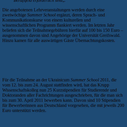
Berufsfeld erforderlich sind
„.
Die angebotenen Lehrveranstaltungen werden durch eine
zweiwöchige
Summer School
ergänzt, deren Sprach- und
Kommunikationskurse von einem kulturellen und
wissenschaftlichen Programm flankiert werden. Im letzten Jahr
beliefen sich die Teilnahmegebühren hierfür auf 100 bis 150 Euro –
ausgenommen davon sind Angehörige der Universität Greifswald.
Hinzu kamen für alle auswärtigen Gäste Übernachtungskosten.
JETZT UM EIN STIPENDIUM
BEWERBEN UND MIT 200 EURO
UNTERSTÜTZT WERDEN
Für die Teilnahme an der Ukrainicum
Summer School
2011, die
vom 12. bis zum 24. August stattfinden wird, hat das Krupp
Wissenschaftskolleg nun 25 Kurzstipendien für Studierende und
Doktoranden aller Fachrichtungen ausgeschrieben, für die man sich
bis zum 30. April 2011 bewerben kann. Davon sind 10 Stipendien
für Bewerberinnen aus Deutschland vorgesehen, die mit jeweils 200
Euro unterstützt werden.