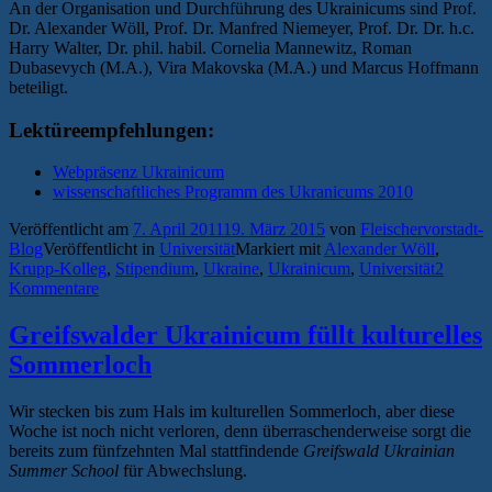
An der Organisation und Durchführung des Ukrainicums sind Prof.
Dr. Alexander Wöll, Prof. Dr. Manfred Niemeyer, Prof. Dr. Dr. h.c.
Harry Walter, Dr. phil. habil. Cornelia Mannewitz, Roman
Dubasevych (M.A.), Vira Makovska (M.A.) und Marcus Hoffmann
beteiligt.
Lektüreempfehlungen:
Webpräsenz Ukrainicum
wissenschaftliches Programm des Ukranicums 2010
Veröffentlicht am
7. April 2011
19. März 2015
von
Fleischervorstadt-
Blog
Veröffentlicht in
Universität
Markiert mit
Alexander Wöll
,
Krupp-Kolleg
,
Stipendium
,
Ukraine
,
Ukrainicum
,
Universität
2
Kommentare
Greifswalder Ukrainicum füllt kulturelles
Sommerloch
Wir stecken bis zum Hals im kulturellen Sommerloch, aber diese
Woche ist noch nicht verloren, denn überraschenderweise sorgt die
bereits zum fünfzehnten Mal stattfindende
Greifswald Ukrainian
Summer School
für Abwechslung.