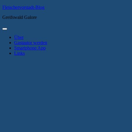
Zum
Fleischervorstadt-Blog
Inhalt
Greifswald Galore
springen
Primäres
Menü
Über
Gastautor werden
Smartphone App
Links