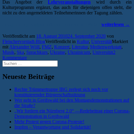
Das Angebot der
Lehrveranstaltungen
wird durch ein
Kulturprogramm ergänzt, das auch für diejenigen offen steht, die
nicht zu den angemeldeten Teilnehmerinnen der Tagung zählen.
„Greifswalder
Jazzy-punky Reggae mit den Hunden im Weltall
weiterlesen
→
Ukrainicum
füllt
Veröffentlicht am
18. August 2010
24. September 2020
von
kulturelles
Fleischervorstadt-Blog
Veröffentlicht in
Kultur
,
Universität
Markiert
Sommerloch“
mit
Alexander Wöll
,
FMZ
,
Konzert
,
Literatur
,
Medienwerkstatt
,
Musik
,
Ska
,
Sprachkurs
,
Ukraine
,
Ukrainicum
,
Universität
2
Kommentare
Suchen
nach:
Neueste Beiträge
Rechte Trümmertruppe IBG zerlegt sich noch vor
konstituierender Bürgerschaftssitzung
Wer geht in Greifswald bei den Montagsdemonstrationen auf
die Straße?
„Wir fordern ein Nürnberg 2.0“ —Redebeitrag einer Corona-
Demonstration in Greifswald
Mehr Protest gegen Corona-Proteste!
Impfen – Verantwortung und Solidarität!