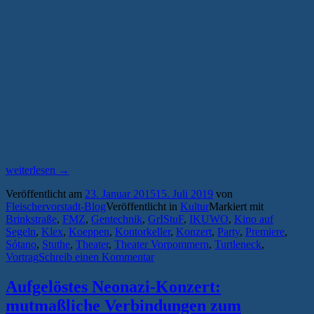
„Kurze
weiterlesen
→
Wege,
Veröffentlicht am
23. Januar 2015
15. Juli 2019
von
lange
Fleischervorstadt-Blog
Veröffentlicht in
Kultur
Markiert mit
Nächte
Brinkstraße
,
FMZ
,
Gentechnik
,
GrIStuF
,
IKUWO
,
Kino auf
–
Segeln
,
Klex
,
Koeppen
,
Kontorkeller
,
Konzert
,
Party
,
Premiere
,
das
Sótano
,
Stuthe
,
Theater
,
Theater Vorpommern
,
Turtleneck
,
Greifswalder
Vortrag
Schreib einen Kommentar
Wochenende
im
Überblick
Aufgelöstes Neonazi-Konzert:
#44“
mutmaßliche Verbindungen zum