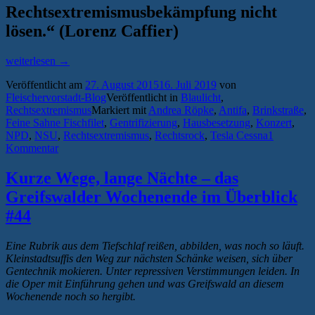
Rechtsextremismusbekämpfung nicht
lösen.“ (Lorenz Caffier)
„Verfassungsschutzbericht
weiterlesen
→
2014:
Veröffentlicht am
27. August 2015
16. Juli 2019
von
Bitte
Fleischervorstadt-Blog
Veröffentlicht in
Blaulicht
,
mehr
Rechtsextremismus
Markiert mit
Andrea Röpke
,
Antifa
,
Brinkstraße
,
Zivilcourage,
Feine Sahne Fischfilet
,
Gentrifizierung
,
Hausbesetzung
,
Konzert
,
aber
NPD
,
NSU
,
Rechtsextremismus
,
Rechtsrock
,
Tesla Cessna
1
weniger
Kommentar
Protest!“
Kurze Wege, lange Nächte – das
Greifswalder Wochenende im Überblick
#44
Eine Rubrik aus dem Tiefschlaf reißen, abbilden, was noch so läuft.
Kleinstadtsuffis den Weg zur nächsten Schänke weisen, sich über
Gentechnik mokieren. Unter repressiven Verstimmungen leiden. In
die Oper mit Einführung gehen und was Greifswald an diesem
Wochenende noch so hergibt.