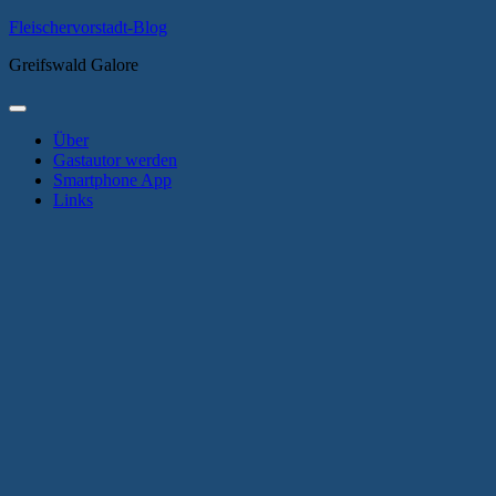
Zum
Fleischervorstadt-Blog
Inhalt
Greifswald Galore
springen
Primäres
Menü
Über
Gastautor werden
Smartphone App
Links