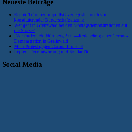
Neueste Beiträge
„Blood
and
Rechte Trümmertruppe IBG zerlegt sich noch vor
Honour““
konstituierender Bürgerschaftssitzung
Wer geht in Greifswald bei den Montagsdemonstrationen auf
die Straße?
„Wir fordern ein Nürnberg 2.0“ —Redebeitrag einer Corona-
Demonstration in Greifswald
Mehr Protest gegen Corona-Proteste!
Impfen – Verantwortung und Solidarität!
Social Media