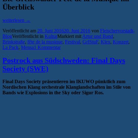
Überblick
„Fête
weiterlesen
→
de
Veröffentlicht am
20. Juni 2016
20. Juni 2016
von
Fleischervorstadt-
la
Blog
Veröffentlicht in
Kultur
Markiert mit
Artur und Band
,
Musique
Brinkstraße
,
fête de la musique
,
Festival
,
GrIStuF
,
Klex
,
Konzert
,
in
La Pack
,
Mensa
1 Kommentar
Greifswald“
Postrock aus Südschweden: Final Days
Society (SWE)
Final Days Society präsentieren im IKUWO pünktlich zum
Nordischen Klang orchestrale Klanglandschaften im Stile von
Bands wie Explosions in the Sky oder Sigur Ros.