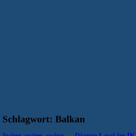
Schlagwort:
Balkan
Swing, swing, swing — Django Lassi im