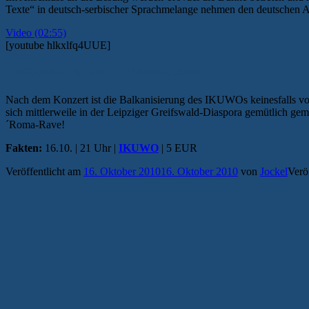
Texte“ in deutsch-serbischer Sprachmelange nehmen den deutschen A
Video (02:55)
[youtube hlkxlfq4UUE]
JUGO-PUNK & SINTI ‚N‘ ROMA-RAVE!
Nach dem Konzert ist die Balkanisierung des IKUWOs keinesfalls vo
sich mittlerweile in der Leipziger Greifswald-Diaspora gemütlich g
´Roma-Rave!
Fakten:
16.10. | 21 Uhr |
IKUWO
| 5 EUR
Veröffentlicht am
16. Oktober 2010
16. Oktober 2010
von
Jockel
Verö