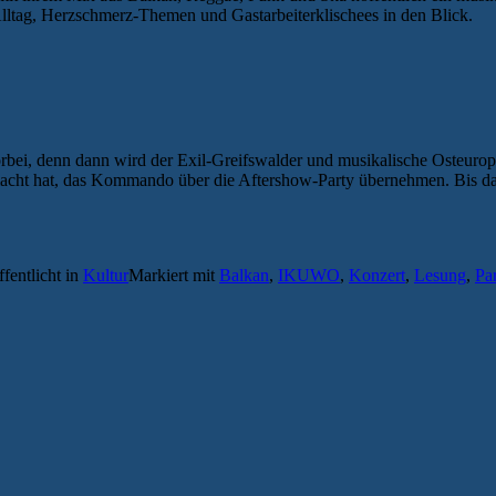
lltag, Herzschmerz-Themen und Gastarbeiterklischees in den Blick.
rbei, denn dann wird der Exil-Greifswalder und musikalische Osteur
emacht hat, das Kommando über die Aftershow-Party übernehmen. Bis da
ffentlicht in
Kultur
Markiert mit
Balkan
,
IKUWO
,
Konzert
,
Lesung
,
Pa