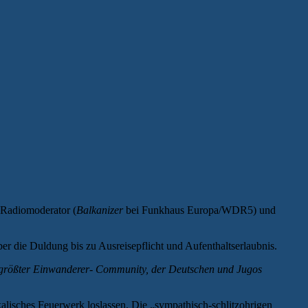
s Radiomoderator (
Balkanizer
bei Funkhaus Europa/WDR5) und
r die Duldung bis zu Ausreisepflicht und Aufenthaltserlaubnis.
eitgrößter Einwanderer- Community, der Deutschen und Jugos
lisches Feuerwerk loslassen. Die „sympathisch-schlitzohrigen