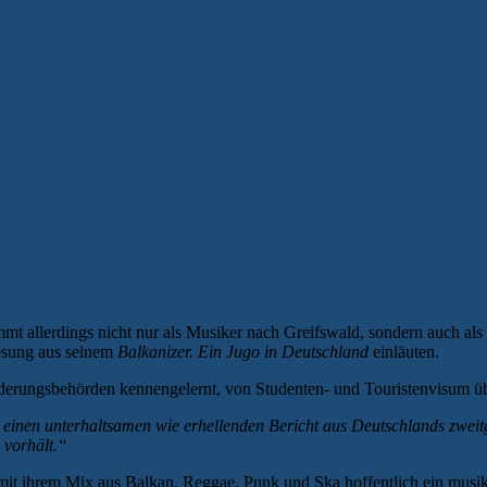
mmt allerdings nicht nur als Musiker nach Greifswald, sondern auch al
Lesung aus seinem
Balkanizer. Ein Jugo in Deutschland
einläuten.
nderungsbehörden kennengelernt, von Studenten- und Touristenvisum übe
itz einen unterhaltsamen wie erhellenden Bericht aus Deutschlands zw
 vorhält.“
it ihrem Mix aus Balkan, Reggae, Punk und Ska hoffentlich ein musika