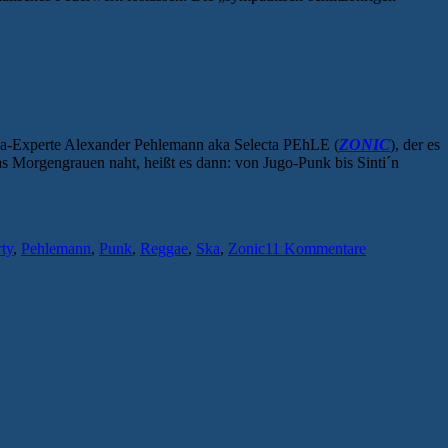
opa-Experte Alexander Pehlemann aka Selecta PEhLE (
ZONIC
), der es
s Morgengrauen naht, heißt es dann: von Jugo-Punk bis Sinti´n
rty
,
Pehlemann
,
Punk
,
Reggae
,
Ska
,
Zonic
11 Kommentare