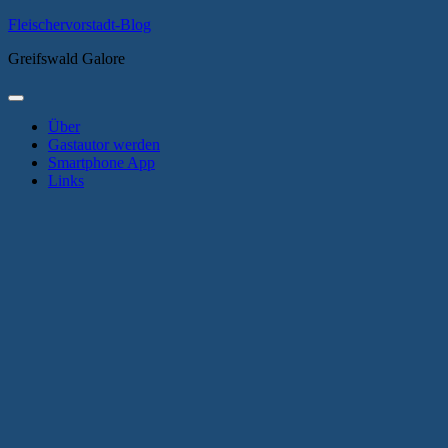
Zum
Fleischervorstadt-Blog
Inhalt
Greifswald Galore
springen
Primäres
Menü
Über
Gastautor werden
Smartphone App
Links