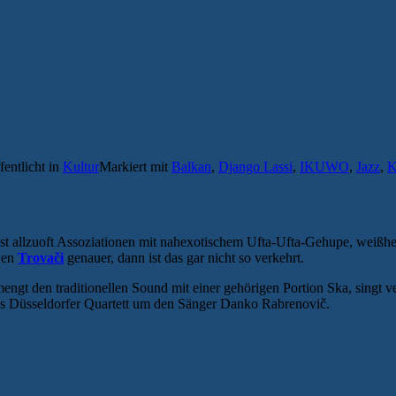
fentlicht in
Kultur
Markiert mit
Balkan
,
Django Lassi
,
IKUWO
,
Jazz
,
K
st allzuoft Assoziationen mit nahexotischem Ufta-Ufta-Gehupe, weißhe
wen
Trovači
genauer, dann ist das gar nicht so verkehrt.
t den traditionellen Sound mit einer gehörigen Portion Ska, singt vere
das Düsseldorfer Quartett um den Sänger Danko Rabrenovič.