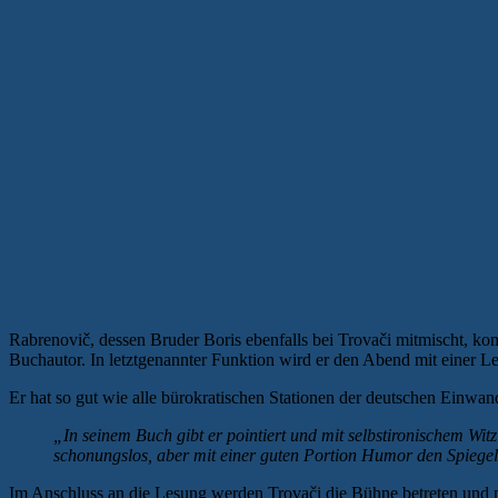
DER BALKANIZER
Rabrenovič, dessen Bruder Boris ebenfalls bei Trovači mitmischt, ko
Buchautor. In letztgenannter Funktion wird er den Abend mit einer 
Er hat so gut wie alle bürokratischen Stationen der deutschen Einwa
„In seinem Buch gibt er pointiert und mit selbstironischem W
schonungslos, aber mit einer guten Portion Humor den Spiegel
Im Anschluss an die Lesung werden Trovači die Bühne betreten und m