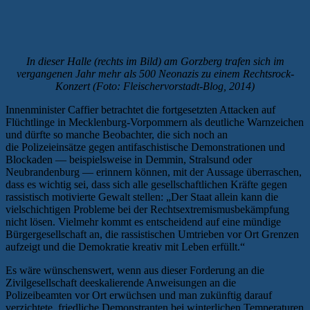
In dieser Halle (rechts im Bild) am Gorzberg trafen sich im
vergangenen Jahr mehr als 500 Neonazis zu einem Rechtsrock-
Konzert (Foto: Fleischervorstadt-Blog, 2014)
Innenminister Caffier betrachtet die fortgesetzten Attacken auf
Flüchtlinge in Mecklenburg-Vorpommern als deutliche Warnzeichen
und dürfte so manche Beobachter, die sich noch an
die Polizeieinsätze gegen antifaschistische Demonstrationen und
Blockaden — beispielsweise in Demmin, Stralsund oder
Neubrandenburg — erinnern können, mit der Aussage überraschen,
dass es wichtig sei, dass sich alle gesellschaftlichen Kräfte gegen
rassistisch motivierte Gewalt stellen: „Der Staat allein kann die
vielschichtigen Probleme bei der Rechtsextremismusbekämpfung
nicht lösen. Vielmehr kommt es entscheidend auf eine mündige
Bürgergesellschaft an, die rassistischen Umtrieben vor Ort Grenzen
aufzeigt und die Demokratie kreativ mit Leben erfüllt.“
Es wäre wünschenswert, wenn aus dieser Forderung an die
Zivilgesellschaft deeskalierende Anweisungen an die
Polizeibeamten vor Ort erwüchsen und man zukünftig darauf
verzichtete, friedliche Demonstranten bei winterlichen Temperaturen