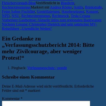
Fleischervorstadt-Blog
Veröffentlicht in
Blaulicht
,
Rechtsextremismus
Markiert mit
Andrea Röpke
,
Antifa
,
Brinkstraße
,
Feine Sahne Fischfilet
,
Gentrifizierung
,
Hausbesetzung
,
Konzert
,
NPD
,
NSU
,
Rechtsextremismus
,
Rechtsrock
,
Tesla Cessna
Beitragsnavigation
Vorheriger
Vorheriger
Gastbeitrag: Aktuelle Infos zum regionalen Badewasser
Nächster
Beitrag:
Nächster
Lesung: Christopher Dietrich und sein satirischer MV-
Beitrag:
Reiseführer „Unendliche Weiten“
Ein Gedanke zu
„
Verfassungsschutzbericht 2014: Bitte
mehr Zivilcourage, aber weniger
Protest!
“
Pingback:
Verfassungsschutz | pomlit
Schreibe einen Kommentar
Deine E-Mail-Adresse wird nicht veröffentlicht.
Erforderliche
Felder sind mit
*
markiert
Kommentar
*