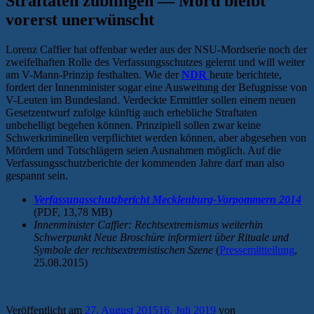
Straftaten zubilligen — Mord bleibt
vorerst unerwünscht
Lorenz Caffier hat offenbar weder aus der NSU-Mordserie noch der
zweifelhaften Rolle des Verfassungsschutzes gelernt und will weiter
am V-Mann-Prinzip festhalten. Wie der
NDR
heute berichtete,
fordert der Innenminister sogar eine Ausweitung der Befugnisse von
V-Leuten im Bundesland. Verdeckte Ermittler sollen einem neuen
Gesetzentwurf zufolge künftig auch erhebliche Straftaten
unbehelligt begehen können. Prinzipiell sollen zwar keine
Schwerkriminellen verpflichtet werden können, aber abgesehen von
Mördern und Totschlägern seien Ausnahmen möglich. Auf die
Verfassungsschutzberichte der kommenden Jahre darf man also
gespannt sein.
Verfassungsschutzbericht Mecklenburg-Vorpommern 2014
(PDF, 13,78 MB)
Innenminister Caffier: Rechtsextremismus weiterhin
Schwerpunkt Neue Broschüre informiert über Rituale und
Symbole der rechtsextremistischen Szene
(
Pressemittteilung
,
25.08.2015)
Veröffentlicht am
27. August 2015
16. Juli 2019
von