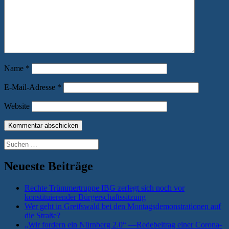
Name
*
E-Mail-Adresse
*
Website
Suchen
nach:
Neueste Beiträge
Rechte Trümmertruppe IBG zerlegt sich noch vor
konstituierender Bürgerschaftssitzung
Wer geht in Greifswald bei den Montagsdemonstrationen auf
die Straße?
„Wir fordern ein Nürnberg 2.0“ —Redebeitrag einer Corona-