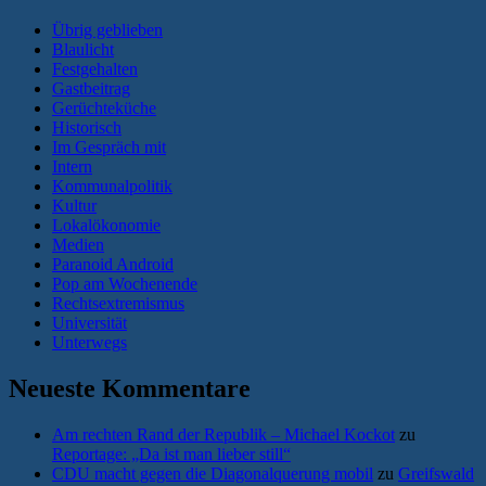
Übrig geblieben
Blaulicht
Festgehalten
Gastbeitrag
Gerüchteküche
Historisch
Im Gespräch mit
Intern
Kommunalpolitik
Kultur
Lokalökonomie
Medien
Paranoid Android
Pop am Wochenende
Rechtsextremismus
Universität
Unterwegs
Neueste Kommentare
Am rechten Rand der Republik – Michael Kockot
zu
Reportage: „Da ist man lieber still“
CDU macht gegen die Diagonalquerung mobil
zu
Greifswald