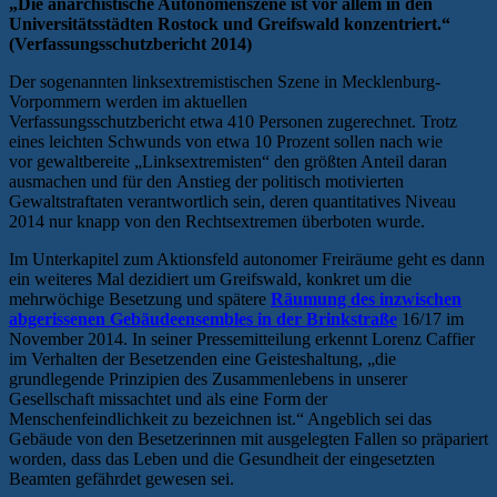
„Die anarchistische Autonomenszene ist vor allem in den
Universitätsstädten Rostock und Greifswald konzentriert.“
(Verfassungsschutzbericht 2014)
Der sogenannten linksextremistischen Szene in Mecklenburg-
Vorpommern werden im aktuellen
Verfassungsschutzbericht etwa 410 Personen zugerechnet. Trotz
eines leichten Schwunds von etwa 10 Prozent sollen nach wie
vor gewaltbereite „Linksextremisten“ den größten Anteil daran
ausmachen und für den Anstieg der politisch motivierten
Gewaltstraftaten verantwortlich sein, deren quantitatives Niveau
2014 nur knapp von den Rechtsextremen überboten wurde.
Im Unterkapitel zum Aktionsfeld autonomer Freiräume geht es dann
ein weiteres Mal dezidiert um Greifswald, konkret um die
mehrwöchige Besetzung und spätere
Räumung des inzwischen
abgerissenen Gebäudeensembles in der Brinkstraße
16/17 im
November 2014. In seiner Pressemitteilung erkennt Lorenz Caffier
im Verhalten der Besetzenden eine Geisteshaltung, „die
grundlegende Prinzipien des Zusammenlebens in unserer
Gesellschaft missachtet und als eine Form der
Menschenfeindlichkeit zu bezeichnen ist.“ Angeblich sei das
Gebäude von den Besetzerinnen mit ausgelegten Fallen so präpariert
worden, dass das Leben und die Gesundheit der eingesetzten
Beamten gefährdet gewesen sei.