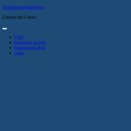
Zum
Fleischervorstadt-Blog
Inhalt
Greifswald Galore
springen
Primäres
Menü
Über
Gastautor werden
Smartphone App
Links