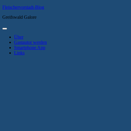
Zum
Fleischervorstadt-Blog
Inhalt
Greifswald Galore
springen
Primäres
Menü
Über
Gastautor werden
Smartphone App
Links