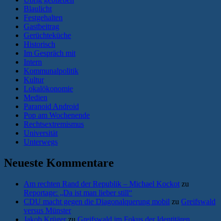
Blaulicht
Festgehalten
Gastbeitrag
Gerüchteküche
Historisch
Im Gespräch mit
Intern
Kommunalpolitik
Kultur
Lokalökonomie
Medien
Paranoid Android
Pop am Wochenende
Rechtsextremismus
Universität
Unterwegs
Neueste Kommentare
Am rechten Rand der Republik – Michael Kockot
zu
Reportage: „Da ist man lieber still“
CDU macht gegen die Diagonalquerung mobil
zu
Greifswald
versus Münster
Jakob Krüger
zu
Greifswald im Fokus der Identitären