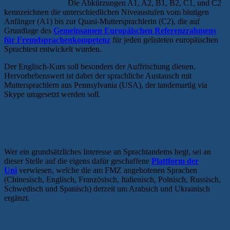
Die Abkürzungen A1, A2, B1, B2, C1, und C2
kennzeichnen die unterschiedlichen Niveaustufen vom blutigen
Anfänger (A1) bis zur Quasi-Muttersprachlerin (C2), die auf
Grundlage des
Gemeinsamen Europäischen Referenzrahmens
für Fremdsprachenkompetenz
für jeden gelisteten europäischen
Sprachtest entwickelt wurden.
Der Englisch-Kurs soll besonders der Auffrischung dienen.
Hervorhebenswert ist dabei der sprachliche Austausch mit
Muttersprachlern aus Pennsylvania (USA), der tandemartig via
Skype umgesetzt werden soll.
TIPP: SPRACHTANDEMBÖRSE AUF
EIGENER UNI-PLATTFORM
Wer ein grundsätzliches Interesse an Sprachtandems hegt, sei an
dieser Stelle auf die eigens dafür geschaffene
Plattform der
Uni
verwiesen, welche die am FMZ angebotenen Sprachen
(Chinesisch, Englisch, Französisch, Italienisch, Polnisch, Russisch,
Schwedisch und Spanisch) derzeit um Arabsich und Ukrainisch
ergänzt.