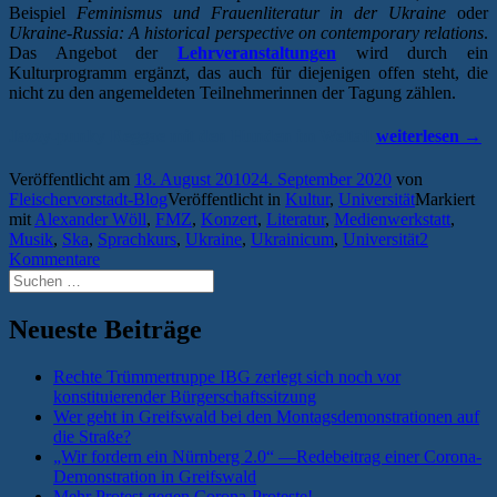
Beispiel
Feminismus und Frauenliteratur in der Ukraine
oder
Ukraine-Russia: A historical perspective on contemporary relations
.
Das Angebot der
Lehrveranstaltungen
wird durch ein
Kulturprogramm ergänzt, das auch für diejenigen offen steht, die
nicht zu den angemeldeten Teilnehmerinnen der Tagung zählen.
„Greifswalder
Jazzy-punky Reggae mit den Hunden im Weltall
weiterlesen
→
Ukrainicum
füllt
Veröffentlicht am
18. August 2010
24. September 2020
von
kulturelles
Fleischervorstadt-Blog
Veröffentlicht in
Kultur
,
Universität
Markiert
Sommerloch“
mit
Alexander Wöll
,
FMZ
,
Konzert
,
Literatur
,
Medienwerkstatt
,
Musik
,
Ska
,
Sprachkurs
,
Ukraine
,
Ukrainicum
,
Universität
2
Kommentare
Suchen
nach:
Neueste Beiträge
Rechte Trümmertruppe IBG zerlegt sich noch vor
konstituierender Bürgerschaftssitzung
Wer geht in Greifswald bei den Montagsdemonstrationen auf
die Straße?
„Wir fordern ein Nürnberg 2.0“ —Redebeitrag einer Corona-
Demonstration in Greifswald
Mehr Protest gegen Corona-Proteste!